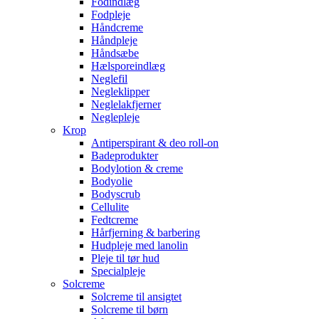
Fodindlæg
Fodpleje
Håndcreme
Håndpleje
Håndsæbe
Hælsporeindlæg
Neglefil
Negleklipper
Neglelakfjerner
Neglepleje
Krop
Antiperspirant & deo roll-on
Badeprodukter
Bodylotion & creme
Bodyolie
Bodyscrub
Cellulite
Fedtcreme
Hårfjerning & barbering
Hudpleje med lanolin
Pleje til tør hud
Specialpleje
Solcreme
Solcreme til ansigtet
Solcreme til børn