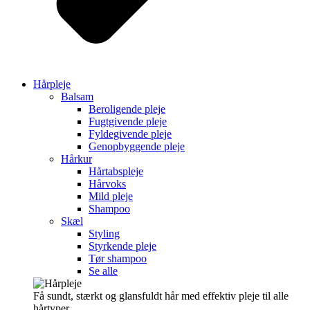
Hårpleje
Balsam
Beroligende pleje
Fugtgivende pleje
Fyldegivende pleje
Genopbyggende pleje
Hårkur
Hårtabspleje
Hårvoks
Mild pleje
Shampoo
Skæl
Styling
Styrkende pleje
Tør shampoo
Se alle
Få sundt, stærkt og glansfuldt hår med effektiv pleje til alle
hårtyper.