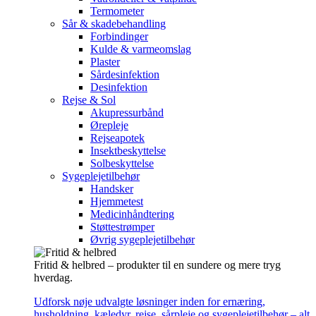
Termometer
Sår & skadebehandling
Forbindinger
Kulde & varmeomslag
Plaster
Sårdesinfektion
Desinfektion
Rejse & Sol
Akupressurbånd
Ørepleje
Rejseapotek
Insektbeskyttelse
Solbeskyttelse
Sygeplejetilbehør
Handsker
Hjemmetest
Medicinhåndtering
Støttestrømper
Øvrig sygeplejetilbehør
Fritid & helbred – produkter til en sundere og mere tryg
hverdag.
Udforsk nøje udvalgte løsninger inden for ernæring,
husholdning, kæledyr, rejse, sårpleje og sygeplejetilbehør – alt