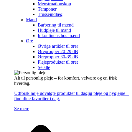
Menstruationskop
Tamponer
Trusseindlæg
Mand
Barbering til mænd
Hudpleje til mand
Inkontinens hos mænd
Øre
Øvrige artikler til ører
Ørepropper 20-29 dB
Ørepropper 30-39 dB
Plejeprodukter til øret
Se alle
Alt til personlig pleje – for komfort, velvære og en frisk
hverdag.
Udforsk nøje udvalgte produkter til daglig pleje og hygiejne –
find dine favoritter i dag.
Se mere