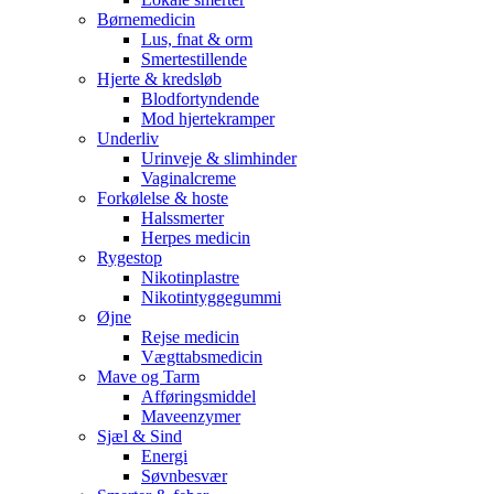
Børnemedicin
Lus, fnat & orm
Smertestillende
Hjerte & kredsløb
Blodfortyndende
Mod hjertekramper
Underliv
Urinveje & slimhinder
Vaginalcreme
Forkølelse & hoste
Halssmerter
Herpes medicin
Rygestop
Nikotinplastre
Nikotintyggegummi
Øjne
Rejse medicin
Vægttabsmedicin
Mave og Tarm
Afføringsmiddel
Maveenzymer
Sjæl & Sind
Energi
Søvnbesvær