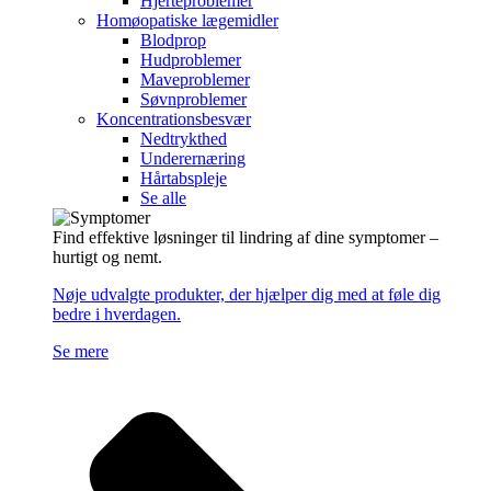
Hjerteproblemer
Homøopatiske lægemidler
Blodprop
Hudproblemer
Maveproblemer
Søvnproblemer
Koncentrationsbesvær
Nedtrykthed
Underernæring
Hårtabspleje
Se alle
Find effektive løsninger til lindring af dine symptomer –
hurtigt og nemt.
Nøje udvalgte produkter, der hjælper dig med at føle dig
bedre i hverdagen.
Se mere