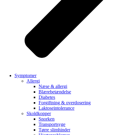
Symptomer
Allergi
Næse & allergi
Blærebetændelse
Diabetes
Forgiftning & overdosering
Laktoseintolerance
Skoldkopper
Snorken
Transportsyge
Tørre slimhinder