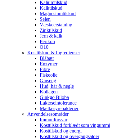
Kaliumtilskud
Kalktilskud
Magnesiumtilskud
Selen
Væskeerstatning
Zinktilskud
Jern & kalk
Perikon
Q10
Kosttilskud & Ingredienser
Blåbær
Enzymer
Fibre
Fiskeolie
Ginseng
Hud, hår & negle
Kollagen
Ginkgo Biloba
Laktoseintolerance
Mælkesyrebakterier
Anvendelsesområder
Immunforsvar
Kosttilskud forklædt som vingummi
Kosttilskud og energi
Kosttilskud og overgangsalder