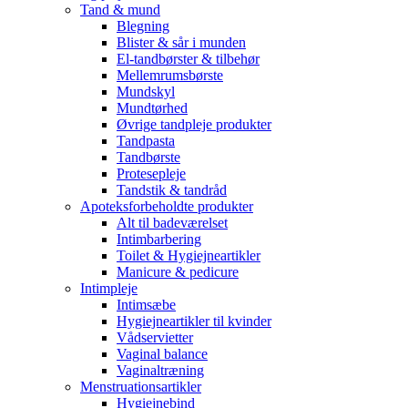
Tand & mund
Blegning
Blister & sår i munden
El-tandbørster & tilbehør
Mellemrumsbørste
Mundskyl
Mundtørhed
Øvrige tandpleje produkter
Tandpasta
Tandbørste
Protesepleje
Tandstik & tandråd
Apoteksforbeholdte produkter
Alt til badeværelset
Intimbarbering
Toilet & Hygiejneartikler
Manicure & pedicure
Intimpleje
Intimsæbe
Hygiejneartikler til kvinder
Vådservietter
Vaginal balance
Vaginaltræning
Menstruationsartikler
Hygiejnebind