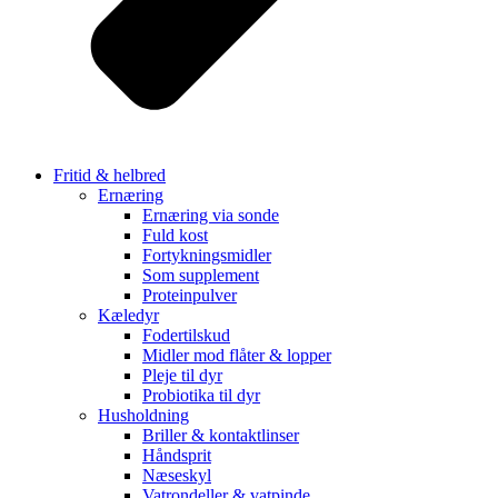
Fritid & helbred
Ernæring
Ernæring via sonde
Fuld kost
Fortykningsmidler
Som supplement
Proteinpulver
Kæledyr
Fodertilskud
Midler mod flåter & lopper
Pleje til dyr
Probiotika til dyr
Husholdning
Briller & kontaktlinser
Håndsprit
Næseskyl
Vatrondeller & vatpinde