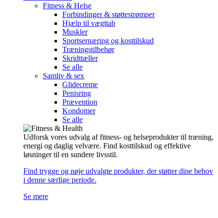
Fitness & Helse
Forbindinger & støttestrømper
Hjælp til vægttab
Muskler
Sportsernæring og kosttilskud
Træningstilbehør
Skridttæller
Se alle
Samliv & sex
Glidecreme
Penisring
Prævention
Kondomer
Se alle
Udforsk vores udvalg af fitness- og helseprodukter til træning,
energi og daglig velvære. Find kosttilskud og effektive
løsninger til en sundere livsstil.
Find trygge og nøje udvalgte produkter, der støtter dine behov
i denne særlige periode.
Se mere