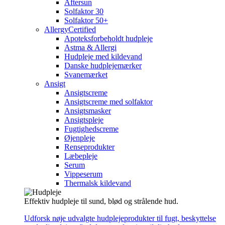
Aftersun
Solfaktor 30
Solfaktor 50+
AllergyCertified
Apoteksforbeholdt hudpleje
Astma & Allergi
Hudpleje med kildevand
Danske hudplejemærker
Svanemærket
Ansigt
Ansigtscreme
Ansigtscreme med solfaktor
Ansigtsmasker
Ansigtspleje
Fugtighedscreme
Øjenpleje
Renseprodukter
Læbepleje
Serum
Vippeserum
Thermalsk kildevand
Effektiv hudpleje til sund, blød og strålende hud.
Udforsk nøje udvalgte hudplejeprodukter til fugt, beskyttelse