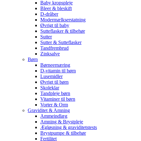
Baby kropspleje
Bleer & bleskift
D-dråber
Modermælkserstatning
Øvrigt til baby
Sutteflasker & tilbehør
Sutter
Sutter & Sutteflasker
Tandfrembrud
Zinksalve
Børn
Børneernæring
D-vitamin til børn
Lusemidler
Øvrigt til børn
Skoleklar
Tandpleje børn
Vitaminer til børn
Vorter & Orm
Graviditet & Amning
Ammeindlæg
Amning & Brystpleje
Ægløsning & graviditetstests
Brystpumpe & tilbehør
Fertilitet