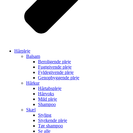
Hårpleje
Balsam
Beroligende pleje
Fugtgivende pleje
Fyldegivende pleje
Genopbyggende pleje
Hårkur
Hårtabspleje
Hårvoks
Mild pleje
Shampoo
Skæl
Styling
Styrkende pleje
Tør shampoo
Se alle