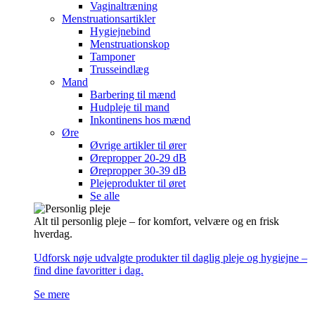
Vaginaltræning
Menstruationsartikler
Hygiejnebind
Menstruationskop
Tamponer
Trusseindlæg
Mand
Barbering til mænd
Hudpleje til mand
Inkontinens hos mænd
Øre
Øvrige artikler til ører
Ørepropper 20-29 dB
Ørepropper 30-39 dB
Plejeprodukter til øret
Se alle
Alt til personlig pleje – for komfort, velvære og en frisk
hverdag.
Udforsk nøje udvalgte produkter til daglig pleje og hygiejne –
find dine favoritter i dag.
Se mere