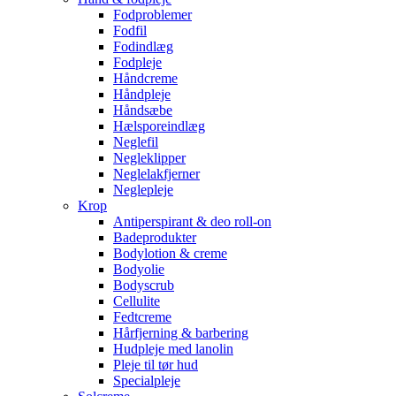
Fodproblemer
Fodfil
Fodindlæg
Fodpleje
Håndcreme
Håndpleje
Håndsæbe
Hælsporeindlæg
Neglefil
Negleklipper
Neglelakfjerner
Neglepleje
Krop
Antiperspirant & deo roll-on
Badeprodukter
Bodylotion & creme
Bodyolie
Bodyscrub
Cellulite
Fedtcreme
Hårfjerning & barbering
Hudpleje med lanolin
Pleje til tør hud
Specialpleje