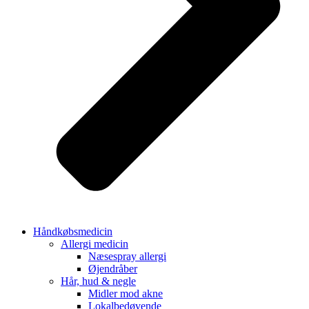
Håndkøbsmedicin
Allergi medicin
Næsespray allergi
Øjendråber
Hår, hud & negle
Midler mod akne
Lokalbedøvende