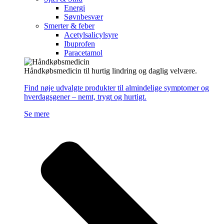
Energi
Søvnbesvær
Smerter & feber
Acetylsalicylsyre
Ibuprofen
Paracetamol
Håndkøbsmedicin til hurtig lindring og daglig velvære.
Find nøje udvalgte produkter til almindelige symptomer og
hverdagsgener – nemt, trygt og hurtigt.
Se mere