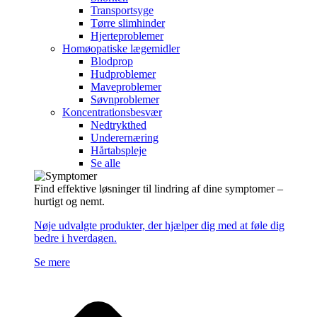
Transportsyge
Tørre slimhinder
Hjerteproblemer
Homøopatiske lægemidler
Blodprop
Hudproblemer
Maveproblemer
Søvnproblemer
Koncentrationsbesvær
Nedtrykthed
Underernæring
Hårtabspleje
Se alle
Find effektive løsninger til lindring af dine symptomer –
hurtigt og nemt.
Nøje udvalgte produkter, der hjælper dig med at føle dig
bedre i hverdagen.
Se mere