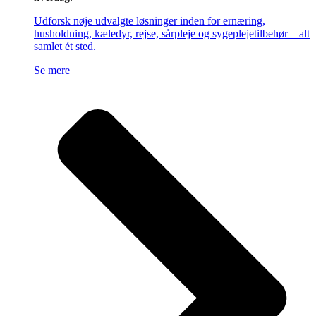
Udforsk nøje udvalgte løsninger inden for ernæring,
husholdning, kæledyr, rejse, sårpleje og sygeplejetilbehør – alt
samlet ét sted.
Se mere