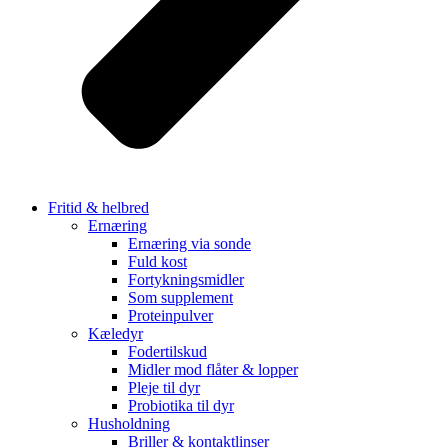
Fritid & helbred
Ernæring
Ernæring via sonde
Fuld kost
Fortykningsmidler
Som supplement
Proteinpulver
Kæledyr
Fodertilskud
Midler mod flåter & lopper
Pleje til dyr
Probiotika til dyr
Husholdning
Briller & kontaktlinser