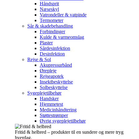
Håndsprit
Næseskyl
Vatrondeller & vatpinde
Termometer
Sår & skadebehandling
Forbindinger
Kulde & varmeomslag
Plaster
Sårdesinfektion
Desinfektion
Rejse & Sol
Akupressurbånd
Ørepleje
Rejseapotek
Insektbeskyttelse
Solbeskyttelse
Sygeplejetilbehør
Handsker
Hjemmetest
Medicinhåndtering
Støttestrømper
Øvrig sygeplejetilbehør
Fritid & helbred – produkter til en sundere og mere tryg
hverdag.