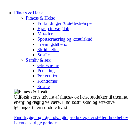
Fitness & Helse
Fitness & Helse
Forbindinger & støttestrømper
Hjælp til vægttab
Muskler
Sportsernæring og kosttilskud
Træningstilbehør
Skridttæller
Se alle
Samliv & sex
Glidecreme
Penisring
Prævention
Kondomer
Se alle
Udforsk vores udvalg af fitness- og helseprodukter til træning,
energi og daglig velvære. Find kosttilskud og effektive
løsninger til en sundere livsstil.
Find trygge og nøje udvalgte produkter, der støtter dine behov
i denne særlige periode.