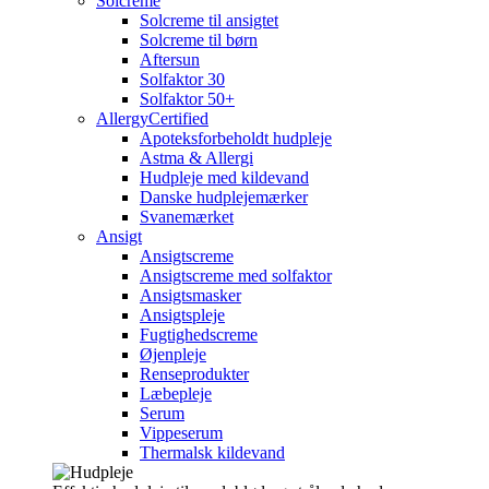
Solcreme
Solcreme til ansigtet
Solcreme til børn
Aftersun
Solfaktor 30
Solfaktor 50+
AllergyCertified
Apoteksforbeholdt hudpleje
Astma & Allergi
Hudpleje med kildevand
Danske hudplejemærker
Svanemærket
Ansigt
Ansigtscreme
Ansigtscreme med solfaktor
Ansigtsmasker
Ansigtspleje
Fugtighedscreme
Øjenpleje
Renseprodukter
Læbepleje
Serum
Vippeserum
Thermalsk kildevand