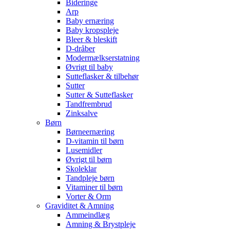
Bideringe
Arp
Baby ernæring
Baby kropspleje
Bleer & bleskift
D-dråber
Modermælkserstatning
Øvrigt til baby
Sutteflasker & tilbehør
Sutter
Sutter & Sutteflasker
Tandfrembrud
Zinksalve
Børn
Børneernæring
D-vitamin til børn
Lusemidler
Øvrigt til børn
Skoleklar
Tandpleje børn
Vitaminer til børn
Vorter & Orm
Graviditet & Amning
Ammeindlæg
Amning & Brystpleje