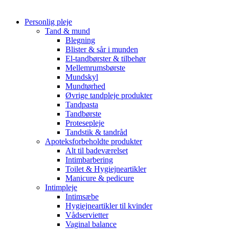
Personlig pleje
Tand & mund
Blegning
Blister & sår i munden
El-tandbørster & tilbehør
Mellemrumsbørste
Mundskyl
Mundtørhed
Øvrige tandpleje produkter
Tandpasta
Tandbørste
Protesepleje
Tandstik & tandråd
Apoteksforbeholdte produkter
Alt til badeværelset
Intimbarbering
Toilet & Hygiejneartikler
Manicure & pedicure
Intimpleje
Intimsæbe
Hygiejneartikler til kvinder
Vådservietter
Vaginal balance