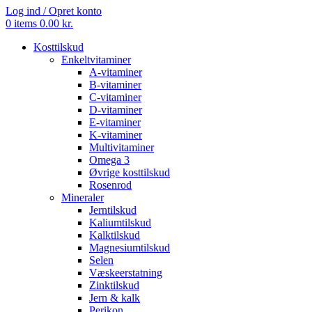
Log ind / Opret konto
0
items
0.00
kr.
Kosttilskud
Enkeltvitaminer
A-vitaminer
B-vitaminer
C-vitaminer
D-vitaminer
E-vitaminer
K-vitaminer
Multivitaminer
Omega 3
Øvrige kosttilskud
Rosenrod
Mineraler
Jerntilskud
Kaliumtilskud
Kalktilskud
Magnesiumtilskud
Selen
Væskeerstatning
Zinktilskud
Jern & kalk
Perikon