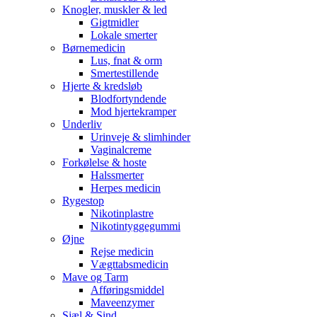
Knogler, muskler & led
Gigtmidler
Lokale smerter
Børnemedicin
Lus, fnat & orm
Smertestillende
Hjerte & kredsløb
Blodfortyndende
Mod hjertekramper
Underliv
Urinveje & slimhinder
Vaginalcreme
Forkølelse & hoste
Halssmerter
Herpes medicin
Rygestop
Nikotinplastre
Nikotintyggegummi
Øjne
Rejse medicin
Vægttabsmedicin
Mave og Tarm
Afføringsmiddel
Maveenzymer
Sjæl & Sind