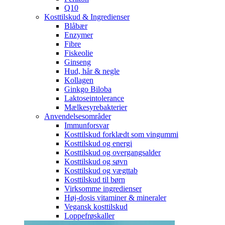
Q10
Kosttilskud & Ingredienser
Blåbær
Enzymer
Fibre
Fiskeolie
Ginseng
Hud, hår & negle
Kollagen
Ginkgo Biloba
Laktoseintolerance
Mælkesyrebakterier
Anvendelsesområder
Immunforsvar
Kosttilskud forklædt som vingummi
Kosttilskud og energi
Kosttilskud og overgangsalder
Kosttilskud og søvn
Kosttilskud og vægttab
Kosttilskud til børn
Virksomme ingredienser
Høj-dosis vitaminer & mineraler
Vegansk kosttilskud
Loppefrøskaller