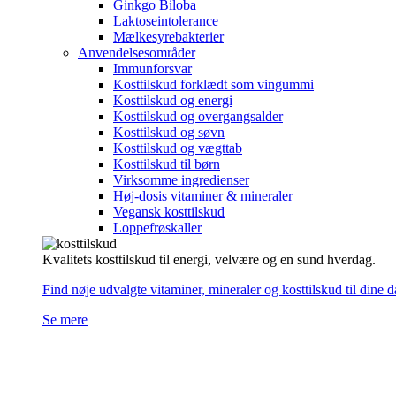
Ginkgo Biloba
Laktoseintolerance
Mælkesyrebakterier
Anvendelsesområder
Immunforsvar
Kosttilskud forklædt som vingummi
Kosttilskud og energi
Kosttilskud og overgangsalder
Kosttilskud og søvn
Kosttilskud og vægttab
Kosttilskud til børn
Virksomme ingredienser
Høj-dosis vitaminer & mineraler
Vegansk kosttilskud
Loppefrøskaller
Kvalitets kosttilskud til energi, velvære og en sund hverdag.
Find nøje udvalgte vitaminer, mineraler og kosttilskud til dine 
Se mere