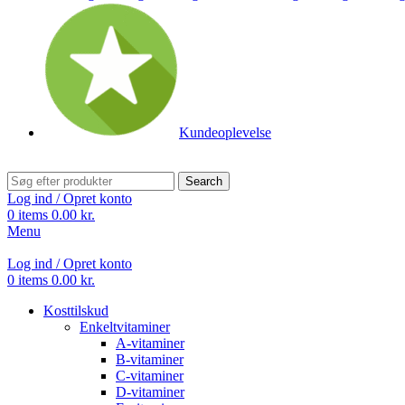
Kundeoplevelse
Search
Log ind / Opret konto
0
items
0.00
kr.
Menu
Log ind / Opret konto
0
items
0.00
kr.
Kosttilskud
Enkeltvitaminer
A-vitaminer
B-vitaminer
C-vitaminer
D-vitaminer