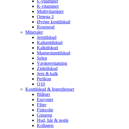
E-vitaminer
K-vitaminer
Multivitaminer
Omega 3
Øvrige kosttilskud
Rosenrod
Mineraler
Jerntilskud
Kaliumtilskud
Kalktilskud
Magnesiumtilskud
Selen
Væskeerstatning
Zinktilskud
Jern & kalk
Perikon
Q10
Kosttilskud & Ingredienser
Blåbær
Enzymer
Fibre
Fiskeolie
Ginseng
Hud, hår & negle
Kollagen