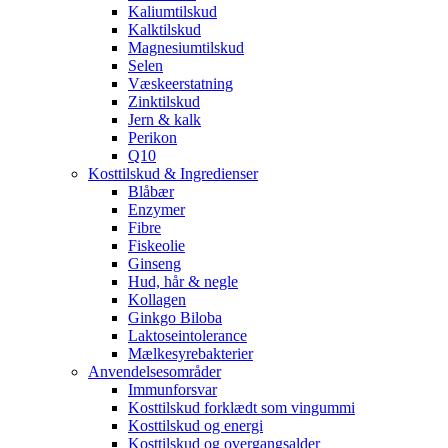
Kaliumtilskud
Kalktilskud
Magnesiumtilskud
Selen
Væskeerstatning
Zinktilskud
Jern & kalk
Perikon
Q10
Kosttilskud & Ingredienser
Blåbær
Enzymer
Fibre
Fiskeolie
Ginseng
Hud, hår & negle
Kollagen
Ginkgo Biloba
Laktoseintolerance
Mælkesyrebakterier
Anvendelsesområder
Immunforsvar
Kosttilskud forklædt som vingummi
Kosttilskud og energi
Kosttilskud og overgangsalder