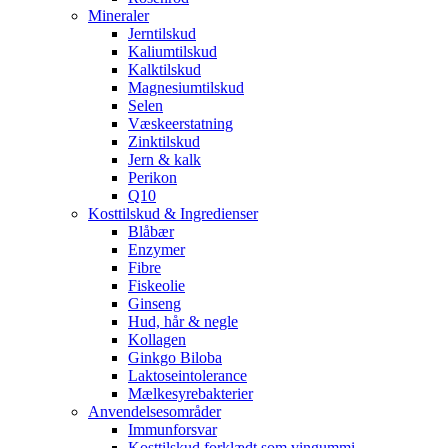
Mineraler
Jerntilskud
Kaliumtilskud
Kalktilskud
Magnesiumtilskud
Selen
Væskeerstatning
Zinktilskud
Jern & kalk
Perikon
Q10
Kosttilskud & Ingredienser
Blåbær
Enzymer
Fibre
Fiskeolie
Ginseng
Hud, hår & negle
Kollagen
Ginkgo Biloba
Laktoseintolerance
Mælkesyrebakterier
Anvendelsesområder
Immunforsvar
Kosttilskud forklædt som vingummi