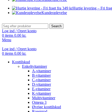
Hurtig levering – Fri frag
Kundeoplevelse
Search
Log ind / Opret konto
0
items
0.00
kr.
Menu
Log ind / Opret konto
0
items
0.00
kr.
Kosttilskud
Enkeltvitaminer
A-vitaminer
B-vitaminer
C-vitaminer
D-vitaminer
E-vitaminer
K-vitaminer
Multivitaminer
Omega 3
Øvrige kosttilskud
Rosenrod