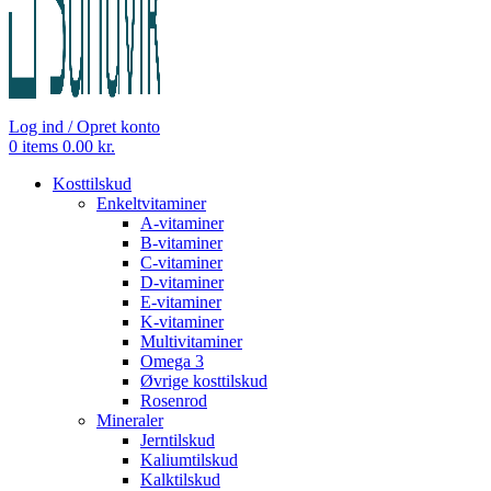
Log ind / Opret konto
0
items
0.00
kr.
Kosttilskud
Enkeltvitaminer
A-vitaminer
B-vitaminer
C-vitaminer
D-vitaminer
E-vitaminer
K-vitaminer
Multivitaminer
Omega 3
Øvrige kosttilskud
Rosenrod
Mineraler
Jerntilskud
Kaliumtilskud
Kalktilskud