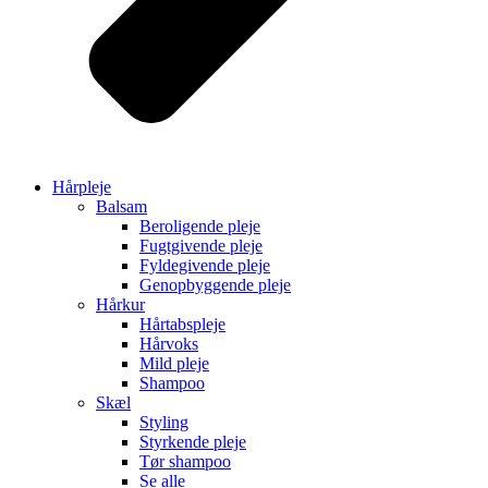
Hårpleje
Balsam
Beroligende pleje
Fugtgivende pleje
Fyldegivende pleje
Genopbyggende pleje
Hårkur
Hårtabspleje
Hårvoks
Mild pleje
Shampoo
Skæl
Styling
Styrkende pleje
Tør shampoo
Se alle