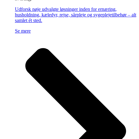
Udforsk nøje udvalgte løsninger inden for ernæring,
husholdning, kæledyr, rejse, sårpleje og sygeplejetilbehør – alt
samlet ét sted.
Se mere