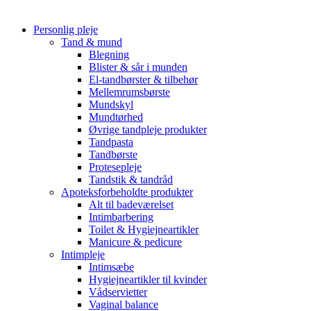
Personlig pleje
Tand & mund
Blegning
Blister & sår i munden
El-tandbørster & tilbehør
Mellemrumsbørste
Mundskyl
Mundtørhed
Øvrige tandpleje produkter
Tandpasta
Tandbørste
Protesepleje
Tandstik & tandråd
Apoteksforbeholdte produkter
Alt til badeværelset
Intimbarbering
Toilet & Hygiejneartikler
Manicure & pedicure
Intimpleje
Intimsæbe
Hygiejneartikler til kvinder
Vådservietter
Vaginal balance