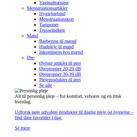
Vaginaltræning
Menstruationsartikler
Hygiejnebind
Menstruationskop
Tamponer
Trusseindlæg
Mand
Barbering til mænd
Hudpleje til mand
Inkontinens hos mænd
Øre
Øvrige artikler til ører
Ørepropper 20-29 dB
Ørepropper 30-39 dB
Plejeprodukter til øret
Se alle
Alt til personlig pleje – for komfort, velvære og en frisk
hverdag.
Udforsk nøje udvalgte produkter til daglig pleje og hygiejne –
find dine favoritter i dag.
Se mere