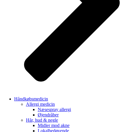
Håndkøbsmedicin
Allergi medicin
Næsespray allergi
Øjendråber
Hår, hud & negle
Midler mod akne
Lokalbedøvende