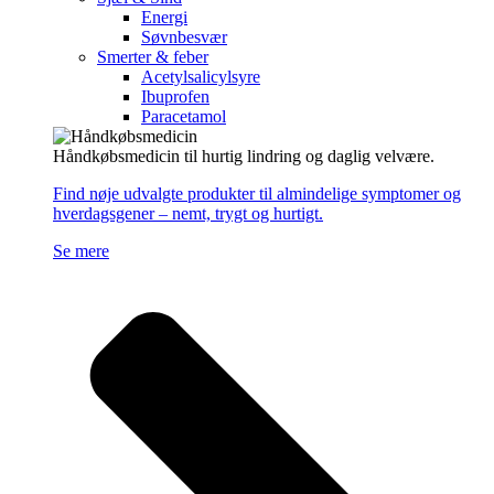
Energi
Søvnbesvær
Smerter & feber
Acetylsalicylsyre
Ibuprofen
Paracetamol
Håndkøbsmedicin til hurtig lindring og daglig velvære.
Find nøje udvalgte produkter til almindelige symptomer og
hverdagsgener – nemt, trygt og hurtigt.
Se mere