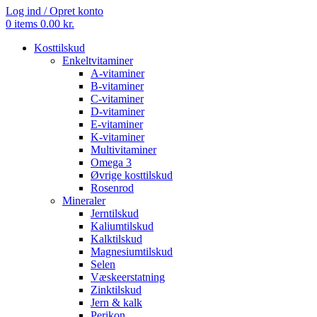
Log ind / Opret konto
0
items
0.00
kr.
Kosttilskud
Enkeltvitaminer
A-vitaminer
B-vitaminer
C-vitaminer
D-vitaminer
E-vitaminer
K-vitaminer
Multivitaminer
Omega 3
Øvrige kosttilskud
Rosenrod
Mineraler
Jerntilskud
Kaliumtilskud
Kalktilskud
Magnesiumtilskud
Selen
Væskeerstatning
Zinktilskud
Jern & kalk
Perikon