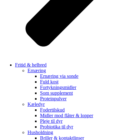
Fritid & helbred
Ernæring
Ernæring via sonde
Fuld kost
Fortykningsmidler
Som supplement
Proteinpulver
Kæledyr
Fodertilskud
Midler mod flåter & lopper
Pleje til dyr
Probiotika til dyr
Husholdning
Briller & kontaktlinser