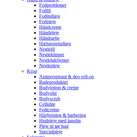
Fodproblemer
Fodfil
Fodindlæg
Fodpleje
Håndcreme
Håndpleje
Håndsæbe
Hælsporeindlæg
Neglefil
Negleklipper
Neglelakfjerner
Neglepleje
Krop
Antiperspirant & deo roll-on
Badeprodukter
Bodylotion & creme
Bodyolie
Bodyscrub
Cellulite
Fedtcreme
Hårfjerning & barbering
Hudpleje med lanolin
Pleje til tør hud
Specialpleje