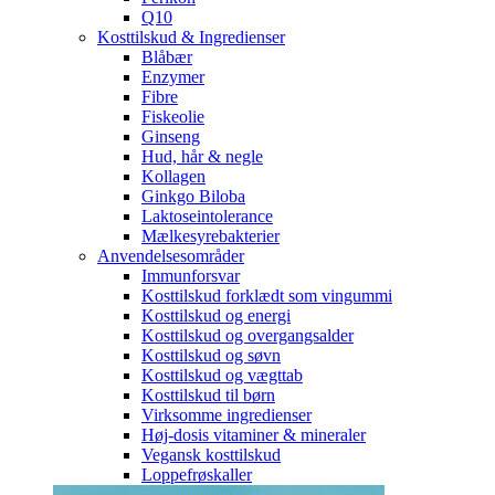
Q10
Kosttilskud & Ingredienser
Blåbær
Enzymer
Fibre
Fiskeolie
Ginseng
Hud, hår & negle
Kollagen
Ginkgo Biloba
Laktoseintolerance
Mælkesyrebakterier
Anvendelsesområder
Immunforsvar
Kosttilskud forklædt som vingummi
Kosttilskud og energi
Kosttilskud og overgangsalder
Kosttilskud og søvn
Kosttilskud og vægttab
Kosttilskud til børn
Virksomme ingredienser
Høj-dosis vitaminer & mineraler
Vegansk kosttilskud
Loppefrøskaller