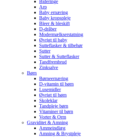
Bideringe
Arp
Baby ernæring
Baby kropspleje
Bleer & bleskift
D-dråber
Modermælkserstatning
Øvrigt til baby
Sutteflasker & tilbehør
Sutter
Sutter & Sutteflasker
Tandfrembrud
Zinksalve
Børn
Børneernæring
D-vitamin til børn
Lusemidler
Øvrigt til børn
Skoleklar
Tandpleje børn
Vitaminer til børn
Vorter & Orm
Graviditet & Amning
Ammeindlæg
Amning & Brystpleje