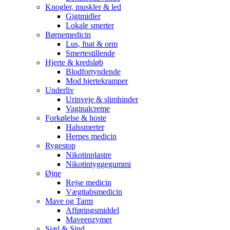
Knogler, muskler & led
Gigtmidler
Lokale smerter
Børnemedicin
Lus, fnat & orm
Smertestillende
Hjerte & kredsløb
Blodfortyndende
Mod hjertekramper
Underliv
Urinveje & slimhinder
Vaginalcreme
Forkølelse & hoste
Halssmerter
Herpes medicin
Rygestop
Nikotinplastre
Nikotintyggegummi
Øjne
Rejse medicin
Vægttabsmedicin
Mave og Tarm
Afføringsmiddel
Maveenzymer
Sjæl & Sind