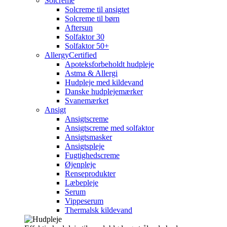
Solcreme
Solcreme til ansigtet
Solcreme til børn
Aftersun
Solfaktor 30
Solfaktor 50+
AllergyCertified
Apoteksforbeholdt hudpleje
Astma & Allergi
Hudpleje med kildevand
Danske hudplejemærker
Svanemærket
Ansigt
Ansigtscreme
Ansigtscreme med solfaktor
Ansigtsmasker
Ansigtspleje
Fugtighedscreme
Øjenpleje
Renseprodukter
Læbepleje
Serum
Vippeserum
Thermalsk kildevand