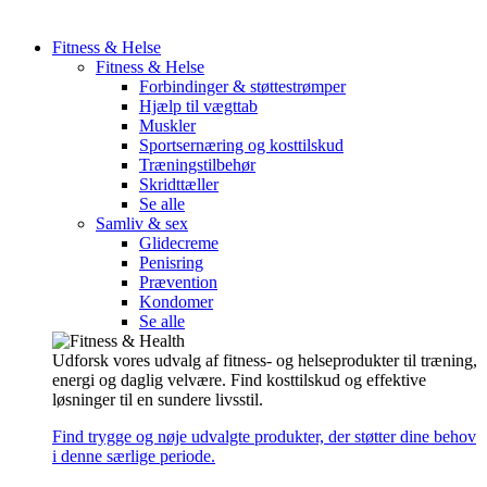
Fitness & Helse
Fitness & Helse
Forbindinger & støttestrømper
Hjælp til vægttab
Muskler
Sportsernæring og kosttilskud
Træningstilbehør
Skridttæller
Se alle
Samliv & sex
Glidecreme
Penisring
Prævention
Kondomer
Se alle
Udforsk vores udvalg af fitness- og helseprodukter til træning,
energi og daglig velvære. Find kosttilskud og effektive
løsninger til en sundere livsstil.
Find trygge og nøje udvalgte produkter, der støtter dine behov
i denne særlige periode.