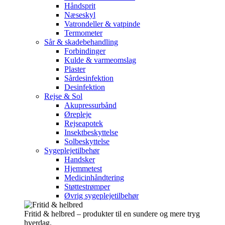
Håndsprit
Næseskyl
Vatrondeller & vatpinde
Termometer
Sår & skadebehandling
Forbindinger
Kulde & varmeomslag
Plaster
Sårdesinfektion
Desinfektion
Rejse & Sol
Akupressurbånd
Ørepleje
Rejseapotek
Insektbeskyttelse
Solbeskyttelse
Sygeplejetilbehør
Handsker
Hjemmetest
Medicinhåndtering
Støttestrømper
Øvrig sygeplejetilbehør
Fritid & helbred – produkter til en sundere og mere tryg
hverdag.