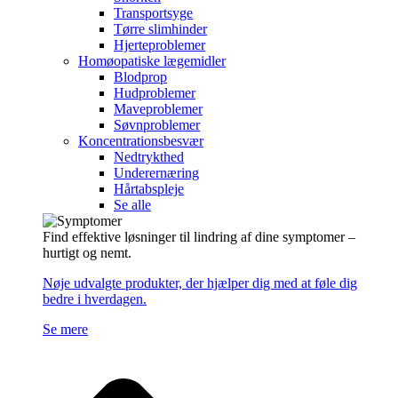
Transportsyge
Tørre slimhinder
Hjerteproblemer
Homøopatiske lægemidler
Blodprop
Hudproblemer
Maveproblemer
Søvnproblemer
Koncentrationsbesvær
Nedtrykthed
Underernæring
Hårtabspleje
Se alle
Find effektive løsninger til lindring af dine symptomer –
hurtigt og nemt.
Nøje udvalgte produkter, der hjælper dig med at føle dig
bedre i hverdagen.
Se mere