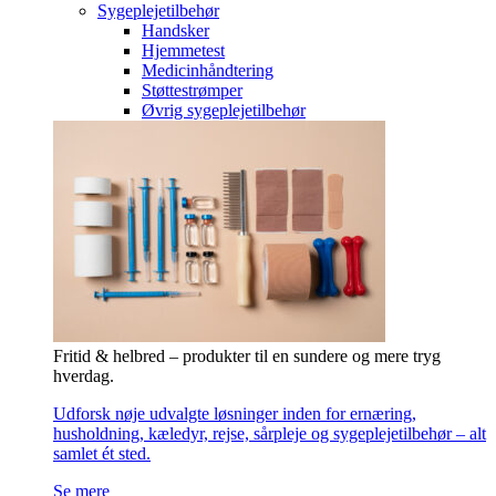
Sygeplejetilbehør
Handsker
Hjemmetest
Medicinhåndtering
Støttestrømper
Øvrig sygeplejetilbehør
Fritid & helbred – produkter til en sundere og mere tryg
hverdag.
Udforsk nøje udvalgte løsninger inden for ernæring,
husholdning, kæledyr, rejse, sårpleje og sygeplejetilbehør – alt
samlet ét sted.
Se mere