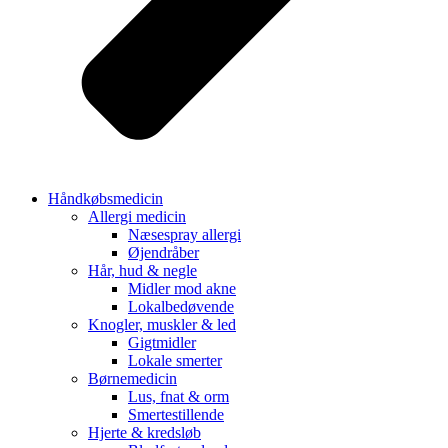
Håndkøbsmedicin
Allergi medicin
Næsespray allergi
Øjendråber
Hår, hud & negle
Midler mod akne
Lokalbedøvende
Knogler, muskler & led
Gigtmidler
Lokale smerter
Børnemedicin
Lus, fnat & orm
Smertestillende
Hjerte & kredsløb