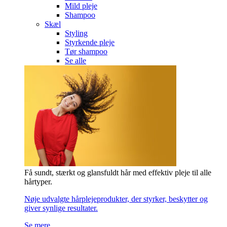
Mild pleje
Shampoo
Skæl
Styling
Styrkende pleje
Tør shampoo
Se alle
Få sundt, stærkt og glansfuldt hår med effektiv pleje til alle
hårtyper.
Nøje udvalgte hårplejeprodukter, der styrker, beskytter og
giver synlige resultater.
Se mere