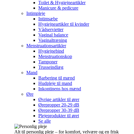
Toilet & Hygiejneartikler
Manicure & pedicure
Intimpleje
Intimsæbe
Hygiejneartikler til kvinder
Vådservietter
Vaginal balance
Vaginaltræning
Menstruationsartikler
Hygiejnebind
Menstruationskop
Tamponer
Trusseindlæg
Mand
Barbering til mænd
Hudpleje til mand
Inkontinens hos mænd
Øre
Øvrige artikler til ører
Ørepropper 20-29 dB
Ørepropper 30-39 dB
Plejeprodukter til øret
Se alle
Alt til personlig pleje – for komfort, velvære og en frisk