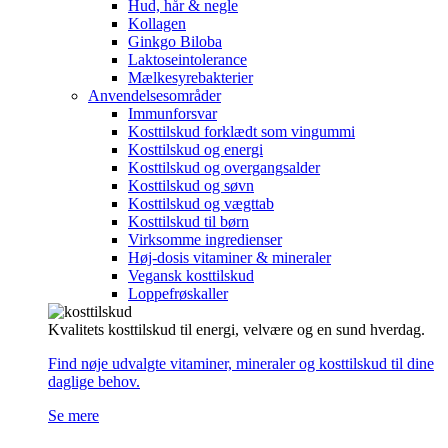
Hud, hår & negle
Kollagen
Ginkgo Biloba
Laktoseintolerance
Mælkesyrebakterier
Anvendelsesområder
Immunforsvar
Kosttilskud forklædt som vingummi
Kosttilskud og energi
Kosttilskud og overgangsalder
Kosttilskud og søvn
Kosttilskud og vægttab
Kosttilskud til børn
Virksomme ingredienser
Høj-dosis vitaminer & mineraler
Vegansk kosttilskud
Loppefrøskaller
Kvalitets kosttilskud til energi, velvære og en sund hverdag.
Find nøje udvalgte vitaminer, mineraler og kosttilskud til dine
daglige behov.
Se mere