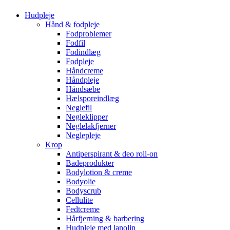
Hudpleje
Hånd & fodpleje
Fodproblemer
Fodfil
Fodindlæg
Fodpleje
Håndcreme
Håndpleje
Håndsæbe
Hælsporeindlæg
Neglefil
Negleklipper
Neglelakfjerner
Neglepleje
Krop
Antiperspirant & deo roll-on
Badeprodukter
Bodylotion & creme
Bodyolie
Bodyscrub
Cellulite
Fedtcreme
Hårfjerning & barbering
Hudpleje med lanolin