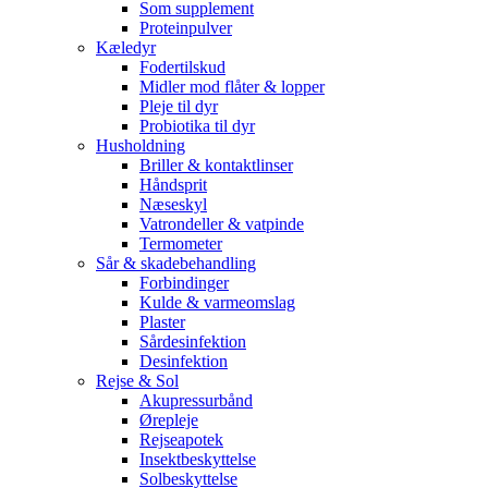
Som supplement
Proteinpulver
Kæledyr
Fodertilskud
Midler mod flåter & lopper
Pleje til dyr
Probiotika til dyr
Husholdning
Briller & kontaktlinser
Håndsprit
Næseskyl
Vatrondeller & vatpinde
Termometer
Sår & skadebehandling
Forbindinger
Kulde & varmeomslag
Plaster
Sårdesinfektion
Desinfektion
Rejse & Sol
Akupressurbånd
Ørepleje
Rejseapotek
Insektbeskyttelse
Solbeskyttelse