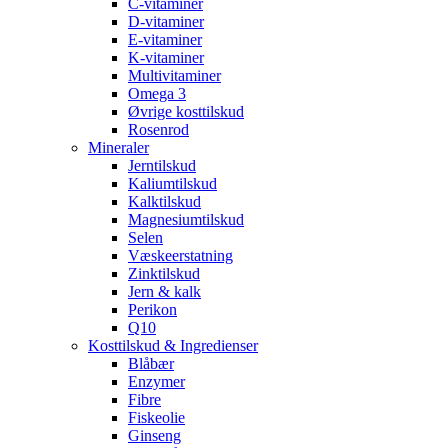
C-vitaminer
D-vitaminer
E-vitaminer
K-vitaminer
Multivitaminer
Omega 3
Øvrige kosttilskud
Rosenrod
Mineraler
Jerntilskud
Kaliumtilskud
Kalktilskud
Magnesiumtilskud
Selen
Væskeerstatning
Zinktilskud
Jern & kalk
Perikon
Q10
Kosttilskud & Ingredienser
Blåbær
Enzymer
Fibre
Fiskeolie
Ginseng