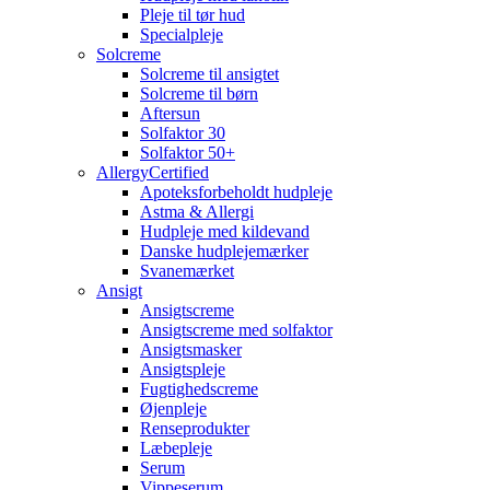
Pleje til tør hud
Specialpleje
Solcreme
Solcreme til ansigtet
Solcreme til børn
Aftersun
Solfaktor 30
Solfaktor 50+
AllergyCertified
Apoteksforbeholdt hudpleje
Astma & Allergi
Hudpleje med kildevand
Danske hudplejemærker
Svanemærket
Ansigt
Ansigtscreme
Ansigtscreme med solfaktor
Ansigtsmasker
Ansigtspleje
Fugtighedscreme
Øjenpleje
Renseprodukter
Læbepleje
Serum
Vippeserum