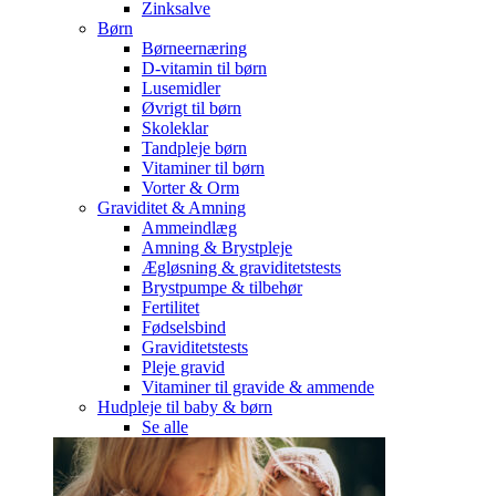
Zinksalve
Børn
Børneernæring
D-vitamin til børn
Lusemidler
Øvrigt til børn
Skoleklar
Tandpleje børn
Vitaminer til børn
Vorter & Orm
Graviditet & Amning
Ammeindlæg
Amning & Brystpleje
Ægløsning & graviditetstests
Brystpumpe & tilbehør
Fertilitet
Fødselsbind
Graviditetstests
Pleje gravid
Vitaminer til gravide & ammende
Hudpleje til baby & børn
Se alle