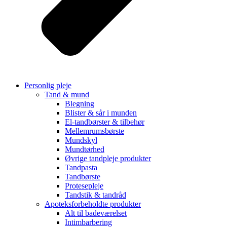
Personlig pleje
Tand & mund
Blegning
Blister & sår i munden
El-tandbørster & tilbehør
Mellemrumsbørste
Mundskyl
Mundtørhed
Øvrige tandpleje produkter
Tandpasta
Tandbørste
Protesepleje
Tandstik & tandråd
Apoteksforbeholdte produkter
Alt til badeværelset
Intimbarbering