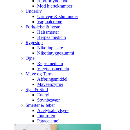
Blodfortyndende
Mod hjertekramper
Underliv
Urinveje & slimhinder
Vaginalcreme
Forkølelse & hoste
Halssmerter
Herpes medicin
Rygestop
Nikotinplastre
Nikotintyggegummi
Øjne
Rejse medicin
Vægttabsmedicin
Mave og Tarm
Afføringsmiddel
Maveenzymer
Sjæl & Sind
Energi
Søvnbesvær
Smerter & feber
Acetylsalicylsyre
Ibuprofen
Paracetamol