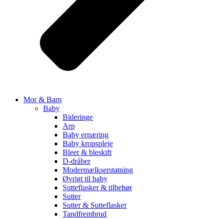
Mor & Barn
Baby
Bideringe
Arp
Baby ernæring
Baby kropspleje
Bleer & bleskift
D-dråber
Modermælkserstatning
Øvrigt til baby
Sutteflasker & tilbehør
Sutter
Sutter & Sutteflasker
Tandfrembrud