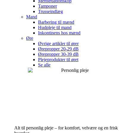
Menstruationskop
Tamponer
Trusseindlæg
Mand
Barbering til mænd
Hudpleje til mand
Inkontinens hos mænd
Øre
Øvrige artikler til ører
Ørepropper 20-29 dB
Ørepropper 30-39 dB
Plejeprodukter til øret
Se alle
Alt til personlig pleje – for komfort, velvære og en frisk