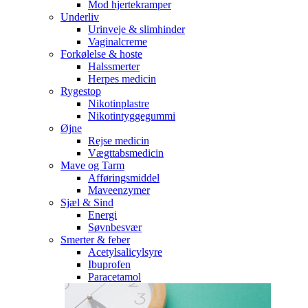
Mod hjertekramper
Underliv
Urinveje & slimhinder
Vaginalcreme
Forkølelse & hoste
Halssmerter
Herpes medicin
Rygestop
Nikotinplastre
Nikotintyggegummi
Øjne
Rejse medicin
Vægttabsmedicin
Mave og Tarm
Afføringsmiddel
Maveenzymer
Sjæl & Sind
Energi
Søvnbesvær
Smerter & feber
Acetylsalicylsyre
Ibuprofen
Paracetamol