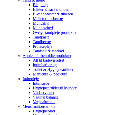
Tand & mund
Blegning
Blister & sår i munden
El-tandbørster & tilbehør
Mellemrumsbørste
Mundskyl
Mundtørhed
Øvrige tandpleje produkter
Tandpasta
Tandbørste
Protesepleje
Tandstik & tandråd
Apoteksforbeholdte produkter
Alt til badeværelset
Intimbarbering
Toilet & Hygiejneartikler
Manicure & pedicure
Intimpleje
Intimsæbe
Hygiejneartikler til kvinder
Vådservietter
Vaginal balance
Vaginaltræning
Menstruationsartikler
Hygiejnebind