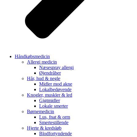
Håndkøbsmedicin
Allergi medicin
Næsespray allergi
Øjendråber
Hår, hud & negle
Midler mod akne
Lokalbedøvende
Knogler, muskler & led
Gigtmidler
Lokale smerter
Børnemedicin
Lus, fnat & orm
Smertestillende
Hjerte & kredsløb
Blodfortyndende