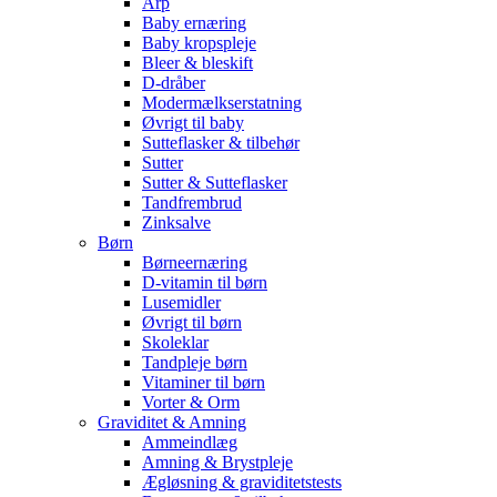
Arp
Baby ernæring
Baby kropspleje
Bleer & bleskift
D-dråber
Modermælkserstatning
Øvrigt til baby
Sutteflasker & tilbehør
Sutter
Sutter & Sutteflasker
Tandfrembrud
Zinksalve
Børn
Børneernæring
D-vitamin til børn
Lusemidler
Øvrigt til børn
Skoleklar
Tandpleje børn
Vitaminer til børn
Vorter & Orm
Graviditet & Amning
Ammeindlæg
Amning & Brystpleje
Ægløsning & graviditetstests