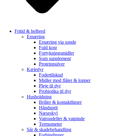
Fritid & helbred
Ernæring
Ernæring via sonde
Fuld kost
Fortykningsmidler
Som supplement
Proteinpulver
Kæledyr
Fodertilskud
Midler mod flåter & lopper
Pleje til dyr
Probiotika til dyr
Husholdning
Briller & kontaktlinser
Håndsprit
Næseskyl
Vatrondeller & vatpinde
Termometer
Sår & skadebehandling
Forbindinger