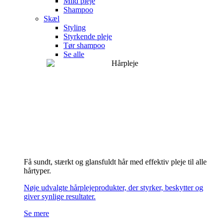
Mild pleje
Shampoo
Skæl
Styling
Styrkende pleje
Tør shampoo
Se alle
Få sundt, stærkt og glansfuldt hår med effektiv pleje til alle
hårtyper.
Nøje udvalgte hårplejeprodukter, der styrker, beskytter og
giver synlige resultater.
Se mere