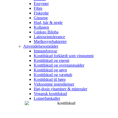
Enzymer
Fibre
Fiskeolie
Ginseng
Hud, hår & negle
Kollagen
Ginkgo Biloba
Laktoseintolerance
Mælkesyrebakterier
Anvendelsesområder
Immunforsvar
Kosttilskud forklædt som vingummi
Kosttilskud og energi
Kosttilskud og overgangsalder
Kosttilskud og søvn
Kosttilskud og vægttab
Kosttilskud til børn
Virksomme ingredienser
Høj-dosis vitaminer & mineraler
Vegansk kosttilskud
Loppefrøskaller