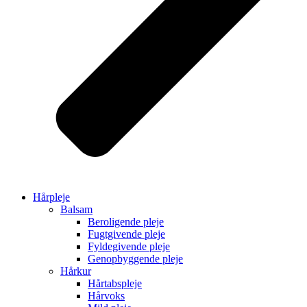
Hårpleje
Balsam
Beroligende pleje
Fugtgivende pleje
Fyldegivende pleje
Genopbyggende pleje
Hårkur
Hårtabspleje
Hårvoks