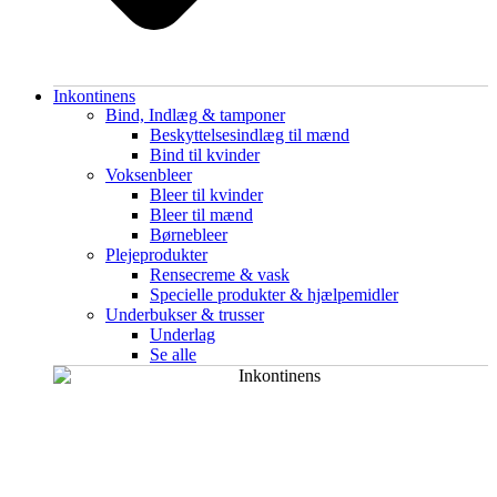
Inkontinens
Bind, Indlæg & tamponer
Beskyttelsesindlæg til mænd
Bind til kvinder
Voksenbleer
Bleer til kvinder
Bleer til mænd
Børnebleer
Plejeprodukter
Rensecreme & vask
Specielle produkter & hjælpemidler
Underbukser & trusser
Underlag
Se alle