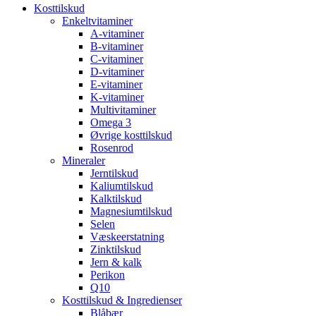
Kosttilskud
Enkeltvitaminer
A-vitaminer
B-vitaminer
C-vitaminer
D-vitaminer
E-vitaminer
K-vitaminer
Multivitaminer
Omega 3
Øvrige kosttilskud
Rosenrod
Mineraler
Jerntilskud
Kaliumtilskud
Kalktilskud
Magnesiumtilskud
Selen
Væskeerstatning
Zinktilskud
Jern & kalk
Perikon
Q10
Kosttilskud & Ingredienser
Blåbær