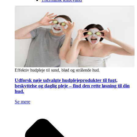
Effektiv hudpleje til sund, blød og strålende hud.
Udforsk nøje udvalgte hudplejeprodukter til fugt,
beskyttelse og daglig pleje – find den rette løsning til din
hud.
Se mere