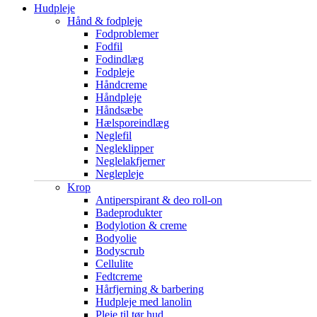
Hudpleje
Hånd & fodpleje
Fodproblemer
Fodfil
Fodindlæg
Fodpleje
Håndcreme
Håndpleje
Håndsæbe
Hælsporeindlæg
Neglefil
Negleklipper
Neglelakfjerner
Neglepleje
Krop
Antiperspirant & deo roll-on
Badeprodukter
Bodylotion & creme
Bodyolie
Bodyscrub
Cellulite
Fedtcreme
Hårfjerning & barbering
Hudpleje med lanolin
Pleje til tør hud