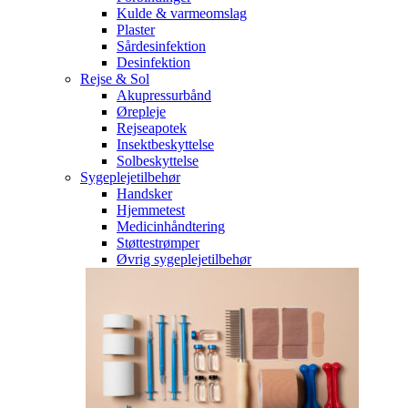
Kulde & varmeomslag
Plaster
Sårdesinfektion
Desinfektion
Rejse & Sol
Akupressurbånd
Ørepleje
Rejseapotek
Insektbeskyttelse
Solbeskyttelse
Sygeplejetilbehør
Handsker
Hjemmetest
Medicinhåndtering
Støttestrømper
Øvrig sygeplejetilbehør