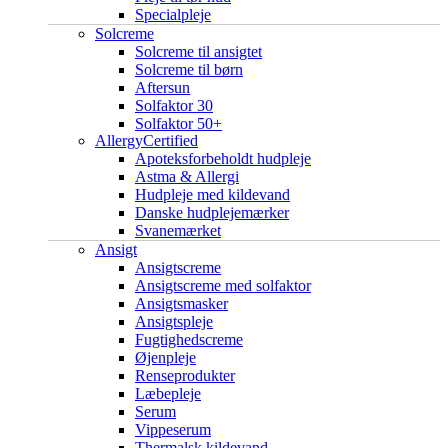
Specialpleje
Solcreme
Solcreme til ansigtet
Solcreme til børn
Aftersun
Solfaktor 30
Solfaktor 50+
AllergyCertified
Apoteksforbeholdt hudpleje
Astma & Allergi
Hudpleje med kildevand
Danske hudplejemærker
Svanemærket
Ansigt
Ansigtscreme
Ansigtscreme med solfaktor
Ansigtsmasker
Ansigtspleje
Fugtighedscreme
Øjenpleje
Renseprodukter
Læbepleje
Serum
Vippeserum
Thermalsk kildevand