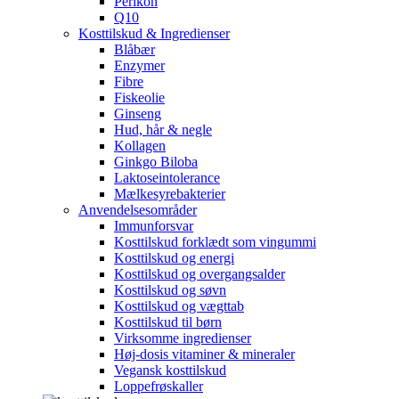
Perikon
Q10
Kosttilskud & Ingredienser
Blåbær
Enzymer
Fibre
Fiskeolie
Ginseng
Hud, hår & negle
Kollagen
Ginkgo Biloba
Laktoseintolerance
Mælkesyrebakterier
Anvendelsesområder
Immunforsvar
Kosttilskud forklædt som vingummi
Kosttilskud og energi
Kosttilskud og overgangsalder
Kosttilskud og søvn
Kosttilskud og vægttab
Kosttilskud til børn
Virksomme ingredienser
Høj-dosis vitaminer & mineraler
Vegansk kosttilskud
Loppefrøskaller