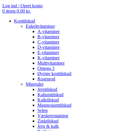
Log ind / Opret konto
0
items
0.00
kr.
Kosttilskud
Enkeltvitaminer
A-vitaminer
B-vitaminer
C-vitaminer
D-vitaminer
E-vitaminer
K-vitaminer
Multivitaminer
Omega 3
Øvrige kosttilskud
Rosenrod
Mineraler
Jerntilskud
Kaliumtilskud
Kalktilskud
Magnesiumtilskud
Selen
Væskeerstatning
Zinktilskud
Jern & kalk