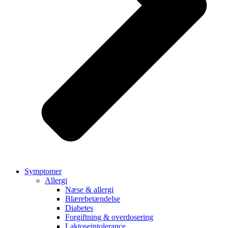
Symptomer
Allergi
Næse & allergi
Blærebetændelse
Diabetes
Forgiftning & overdosering
Laktoseintolerance