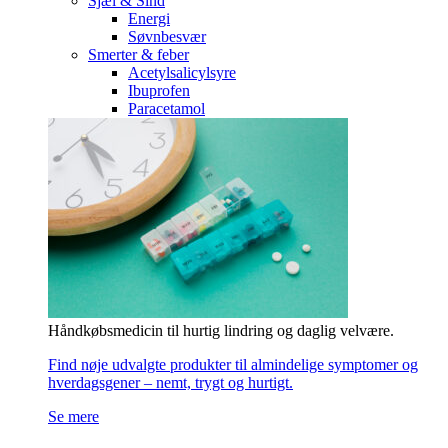
Sjæl & Sind
Energi
Søvnbesvær
Smerter & feber
Acetylsalicylsyre
Ibuprofen
Paracetamol
Håndkøbsmedicin til hurtig lindring og daglig velvære.
Find nøje udvalgte produkter til almindelige symptomer og
hverdagsgener – nemt, trygt og hurtigt.
Se mere