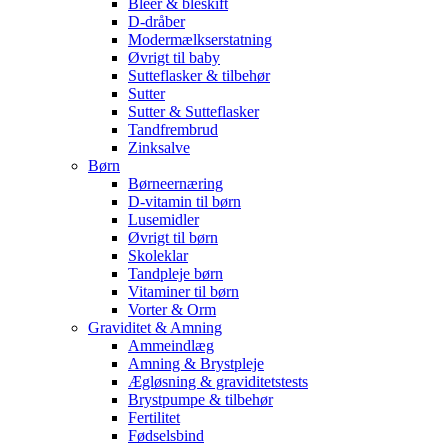
Bleer & bleskift
D-dråber
Modermælkserstatning
Øvrigt til baby
Sutteflasker & tilbehør
Sutter
Sutter & Sutteflasker
Tandfrembrud
Zinksalve
Børn
Børneernæring
D-vitamin til børn
Lusemidler
Øvrigt til børn
Skoleklar
Tandpleje børn
Vitaminer til børn
Vorter & Orm
Graviditet & Amning
Ammeindlæg
Amning & Brystpleje
Ægløsning & graviditetstests
Brystpumpe & tilbehør
Fertilitet
Fødselsbind