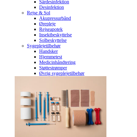
Sårdesinfektion
Desinfektion
Rejse & Sol
Akupressurbånd
Ørepleje
Rejseapotek
Insektbeskyttelse
Solbeskyttelse
Sygeplejetilbehør
Handsker
Hjemmetest
Medicinhåndtering
Støttestrømper
Øvrig sygeplejetilbehør