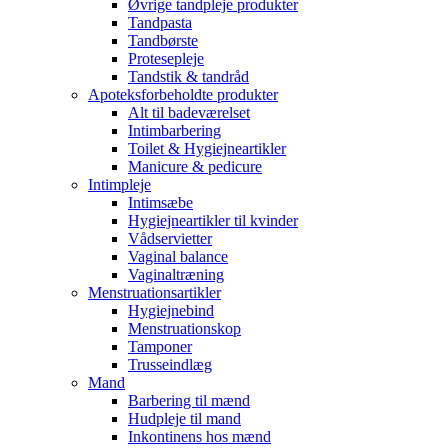
Øvrige tandpleje produkter
Tandpasta
Tandbørste
Protesepleje
Tandstik & tandråd
Apoteksforbeholdte produkter
Alt til badeværelset
Intimbarbering
Toilet & Hygiejneartikler
Manicure & pedicure
Intimpleje
Intimsæbe
Hygiejneartikler til kvinder
Vådservietter
Vaginal balance
Vaginaltræning
Menstruationsartikler
Hygiejnebind
Menstruationskop
Tamponer
Trusseindlæg
Mand
Barbering til mænd
Hudpleje til mand
Inkontinens hos mænd