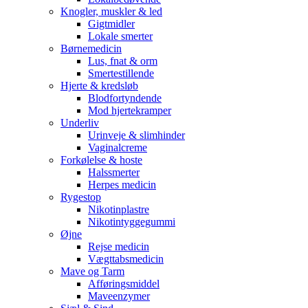
Knogler, muskler & led
Gigtmidler
Lokale smerter
Børnemedicin
Lus, fnat & orm
Smertestillende
Hjerte & kredsløb
Blodfortyndende
Mod hjertekramper
Underliv
Urinveje & slimhinder
Vaginalcreme
Forkølelse & hoste
Halssmerter
Herpes medicin
Rygestop
Nikotinplastre
Nikotintyggegummi
Øjne
Rejse medicin
Vægttabsmedicin
Mave og Tarm
Afføringsmiddel
Maveenzymer