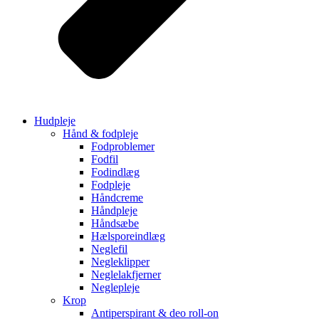
Hudpleje
Hånd & fodpleje
Fodproblemer
Fodfil
Fodindlæg
Fodpleje
Håndcreme
Håndpleje
Håndsæbe
Hælsporeindlæg
Neglefil
Negleklipper
Neglelakfjerner
Neglepleje
Krop
Antiperspirant & deo roll-on