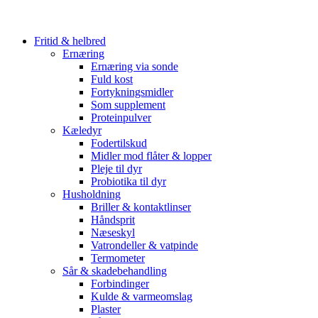
Fritid & helbred
Ernæring
Ernæring via sonde
Fuld kost
Fortykningsmidler
Som supplement
Proteinpulver
Kæledyr
Fodertilskud
Midler mod flåter & lopper
Pleje til dyr
Probiotika til dyr
Husholdning
Briller & kontaktlinser
Håndsprit
Næseskyl
Vatrondeller & vatpinde
Termometer
Sår & skadebehandling
Forbindinger
Kulde & varmeomslag
Plaster