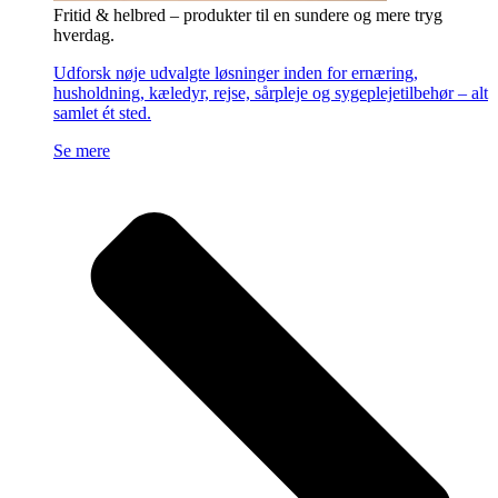
Fritid & helbred – produkter til en sundere og mere tryg
hverdag.
Udforsk nøje udvalgte løsninger inden for ernæring,
husholdning, kæledyr, rejse, sårpleje og sygeplejetilbehør – alt
samlet ét sted.
Se mere