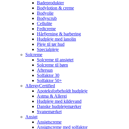
Badeprodukter
Bodylotion & creme
Bodyolie
Bodyscrub
Cellulite
Fedtcreme
Hårfjerning & barbering
Hudpleje med lanolin
Pleje til tør hud
Specialpleje
Solcreme
Solcreme til ansigtet
Solcreme til børn
Aftersun
Solfaktor 30
Solfaktor 50+
AllergyCertified
Apoteksforbeholdt hudpleje
Astma & Allergi
Hudpleje med kildevand
Danske hudplejemærker
Svanemærket
Ansigt
Ansigtscreme
Ansigtscreme med solfaktor