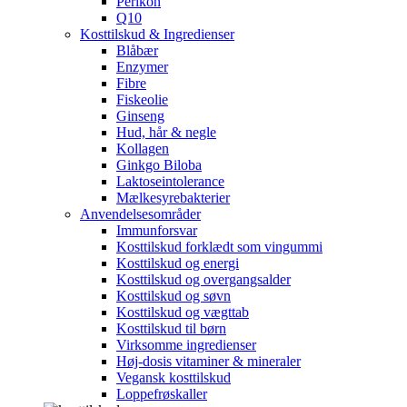
Perikon
Q10
Kosttilskud & Ingredienser
Blåbær
Enzymer
Fibre
Fiskeolie
Ginseng
Hud, hår & negle
Kollagen
Ginkgo Biloba
Laktoseintolerance
Mælkesyrebakterier
Anvendelsesområder
Immunforsvar
Kosttilskud forklædt som vingummi
Kosttilskud og energi
Kosttilskud og overgangsalder
Kosttilskud og søvn
Kosttilskud og vægttab
Kosttilskud til børn
Virksomme ingredienser
Høj-dosis vitaminer & mineraler
Vegansk kosttilskud
Loppefrøskaller