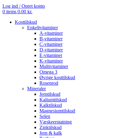
Log ind / Opret konto
0
items
0.00
kr.
Kosttilskud
Enkeltvitaminer
A-vitaminer
B-vitaminer
C-vitaminer
D-vitaminer
E-vitaminer
K-vitaminer
Multivitaminer
Omega 3
Øvrige kosttilskud
Rosenrod
Mineraler
Jerntilskud
Kaliumtilskud
Kalktilskud
Magnesiumtilskud
Selen
Væskeerstatning
Zinktilskud
Jern & kalk