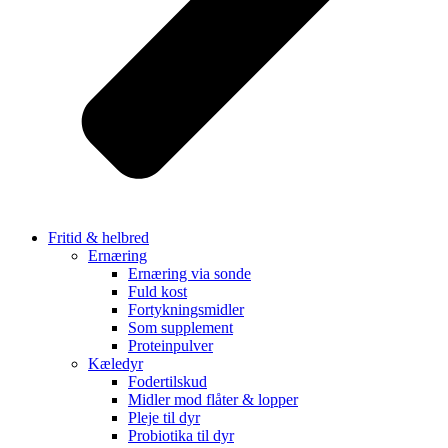
Fritid & helbred
Ernæring
Ernæring via sonde
Fuld kost
Fortykningsmidler
Som supplement
Proteinpulver
Kæledyr
Fodertilskud
Midler mod flåter & lopper
Pleje til dyr
Probiotika til dyr