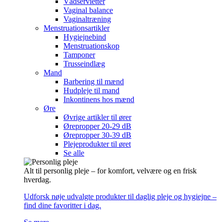
Vådservietter
Vaginal balance
Vaginaltræning
Menstruationsartikler
Hygiejnebind
Menstruationskop
Tamponer
Trusseindlæg
Mand
Barbering til mænd
Hudpleje til mand
Inkontinens hos mænd
Øre
Øvrige artikler til ører
Ørepropper 20-29 dB
Ørepropper 30-39 dB
Plejeprodukter til øret
Se alle
Alt til personlig pleje – for komfort, velvære og en frisk
hverdag.
Udforsk nøje udvalgte produkter til daglig pleje og hygiejne –
find dine favoritter i dag.