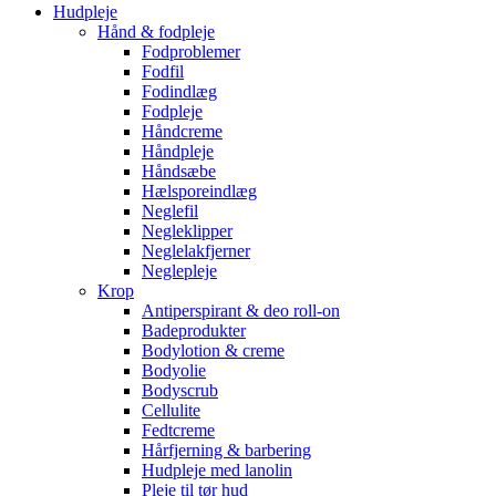
Hudpleje
Hånd & fodpleje
Fodproblemer
Fodfil
Fodindlæg
Fodpleje
Håndcreme
Håndpleje
Håndsæbe
Hælsporeindlæg
Neglefil
Negleklipper
Neglelakfjerner
Neglepleje
Krop
Antiperspirant & deo roll-on
Badeprodukter
Bodylotion & creme
Bodyolie
Bodyscrub
Cellulite
Fedtcreme
Hårfjerning & barbering
Hudpleje med lanolin
Pleje til tør hud