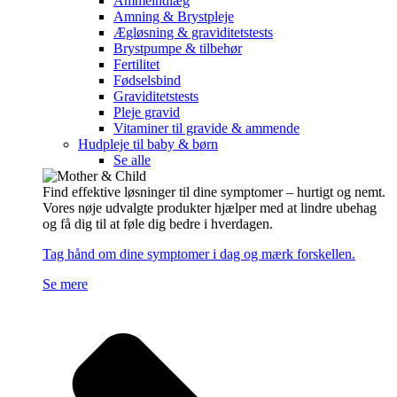
Ammeindlæg
Amning & Brystpleje
Ægløsning & graviditetstests
Brystpumpe & tilbehør
Fertilitet
Fødselsbind
Graviditetstests
Pleje gravid
Vitaminer til gravide & ammende
Hudpleje til baby & børn
Se alle
Find effektive løsninger til dine symptomer – hurtigt og nemt.
Vores nøje udvalgte produkter hjælper med at lindre ubehag
og få dig til at føle dig bedre i hverdagen.
Tag hånd om dine symptomer i dag og mærk forskellen.
Se mere