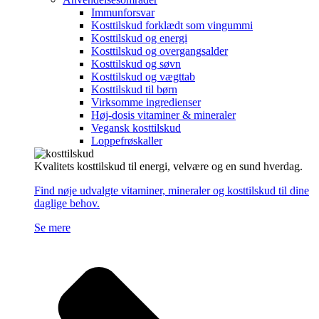
Immunforsvar
Kosttilskud forklædt som vingummi
Kosttilskud og energi
Kosttilskud og overgangsalder
Kosttilskud og søvn
Kosttilskud og vægttab
Kosttilskud til børn
Virksomme ingredienser
Høj-dosis vitaminer & mineraler
Vegansk kosttilskud
Loppefrøskaller
Kvalitets kosttilskud til energi, velvære og en sund hverdag.
Find nøje udvalgte vitaminer, mineraler og kosttilskud til dine
daglige behov.
Se mere