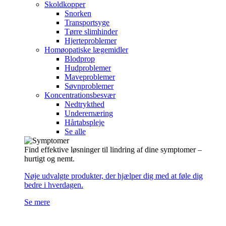
Skoldkopper
Snorken
Transportsyge
Tørre slimhinder
Hjerteproblemer
Homøopatiske lægemidler
Blodprop
Hudproblemer
Maveproblemer
Søvnproblemer
Koncentrationsbesvær
Nedtrykthed
Underernæring
Hårtabspleje
Se alle
Find effektive løsninger til lindring af dine symptomer –
hurtigt og nemt.
Nøje udvalgte produkter, der hjælper dig med at føle dig
bedre i hverdagen.
Se mere