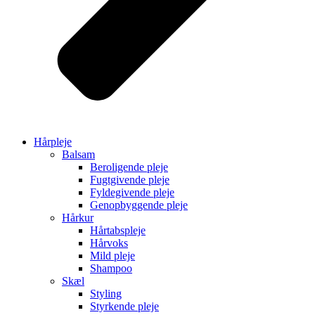
Hårpleje
Balsam
Beroligende pleje
Fugtgivende pleje
Fyldegivende pleje
Genopbyggende pleje
Hårkur
Hårtabspleje
Hårvoks
Mild pleje
Shampoo
Skæl
Styling
Styrkende pleje