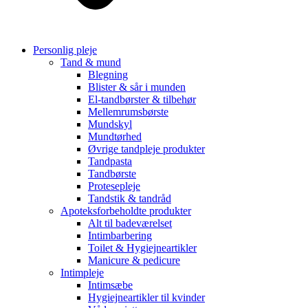
Personlig pleje
Tand & mund
Blegning
Blister & sår i munden
El-tandbørster & tilbehør
Mellemrumsbørste
Mundskyl
Mundtørhed
Øvrige tandpleje produkter
Tandpasta
Tandbørste
Protesepleje
Tandstik & tandråd
Apoteksforbeholdte produkter
Alt til badeværelset
Intimbarbering
Toilet & Hygiejneartikler
Manicure & pedicure
Intimpleje
Intimsæbe
Hygiejneartikler til kvinder