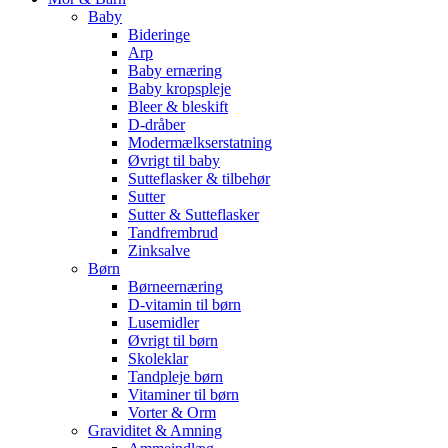
Baby
Bideringe
Arp
Baby ernæring
Baby kropspleje
Bleer & bleskift
D-dråber
Modermælkserstatning
Øvrigt til baby
Sutteflasker & tilbehør
Sutter
Sutter & Sutteflasker
Tandfrembrud
Zinksalve
Børn
Børneernæring
D-vitamin til børn
Lusemidler
Øvrigt til børn
Skoleklar
Tandpleje børn
Vitaminer til børn
Vorter & Orm
Graviditet & Amning