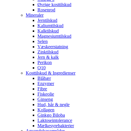
Øvrige kosttilskud
Rosenrod
Mineraler
Jerntilskud
Kaliumtilskud
Kalktilskud
Magnesiumtilskud
Selen
Væskeerstatning
Zinktilskud
Jern & kalk
Perikon
Q10
Kosttilskud & Ingredienser
Blåbær
Enzymer
Fibre
Fiskeolie
Ginseng
Hud, hår & negle
Kollagen
Ginkgo Biloba
Laktoseintolerance
Mælkesyrebakterier
Anvendelsesområder