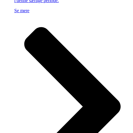
i denne særlige periode.
Se mere