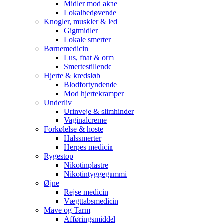
Midler mod akne
Lokalbedøvende
Knogler, muskler & led
Gigtmidler
Lokale smerter
Børnemedicin
Lus, fnat & orm
Smertestillende
Hjerte & kredsløb
Blodfortyndende
Mod hjertekramper
Underliv
Urinveje & slimhinder
Vaginalcreme
Forkølelse & hoste
Halssmerter
Herpes medicin
Rygestop
Nikotinplastre
Nikotintyggegummi
Øjne
Rejse medicin
Vægttabsmedicin
Mave og Tarm
Afføringsmiddel