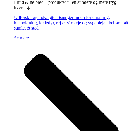
Fritid & helbred – produkter til en sundere og mere tryg
hverdag.
Udforsk nøje udvalgte løsninger inden for ernæring,
husholdning, kæledyr, rejse, sårpleje og sygeplejetilbehør – alt
samlet ét sted.
Se mere