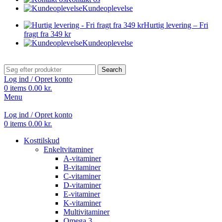
Kundeoplevelse
Hurtig levering – Fri
fragt fra 349 kr
Kundeoplevelse
Search
Log ind / Opret konto
0
items
0.00
kr.
Menu
Log ind / Opret konto
0
items
0.00
kr.
Kosttilskud
Enkeltvitaminer
A-vitaminer
B-vitaminer
C-vitaminer
D-vitaminer
E-vitaminer
K-vitaminer
Multivitaminer
Omega 3