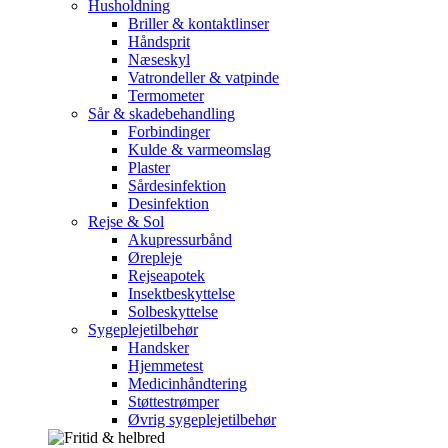
Husholdning
Briller & kontaktlinser
Håndsprit
Næseskyl
Vatrondeller & vatpinde
Termometer
Sår & skadebehandling
Forbindinger
Kulde & varmeomslag
Plaster
Sårdesinfektion
Desinfektion
Rejse & Sol
Akupressurbånd
Ørepleje
Rejseapotek
Insektbeskyttelse
Solbeskyttelse
Sygeplejetilbehør
Handsker
Hjemmetest
Medicinhåndtering
Støttestrømper
Øvrig sygeplejetilbehør