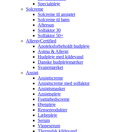
Specialpleje
Solcreme
Solcreme til ansigtet
Solcreme til børn
Aftersun
Solfaktor 30
Solfaktor 50+
AllergyCertified
Apoteksforbeholdt hudpleje
Astma & Allergi
Hudpleje med kildevand
Danske hudplejemærker
Svanemærket
Ansigt
Ansigtscreme
Ansigtscreme med solfaktor
Ansigtsmasker
Ansigtspleje
Fugtighedscreme
Øjenpleje
Renseprodukter
Læbepleje
Serum
Vippeserum
Thermalsk kildevand