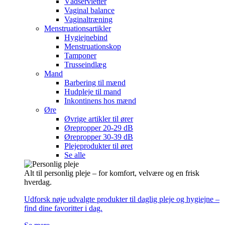
Vådservietter
Vaginal balance
Vaginaltræning
Menstruationsartikler
Hygiejnebind
Menstruationskop
Tamponer
Trusseindlæg
Mand
Barbering til mænd
Hudpleje til mand
Inkontinens hos mænd
Øre
Øvrige artikler til ører
Ørepropper 20-29 dB
Ørepropper 30-39 dB
Plejeprodukter til øret
Se alle
Alt til personlig pleje – for komfort, velvære og en frisk
hverdag.
Udforsk nøje udvalgte produkter til daglig pleje og hygiejne –
find dine favoritter i dag.