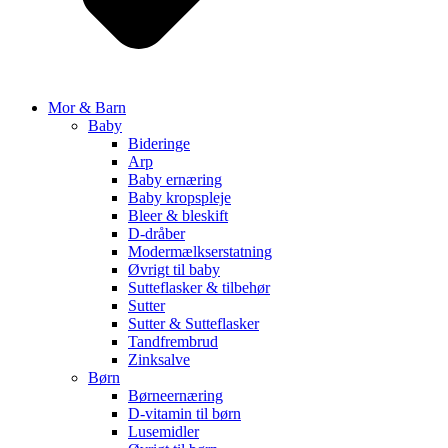
Mor & Barn
Baby
Bideringe
Arp
Baby ernæring
Baby kropspleje
Bleer & bleskift
D-dråber
Modermælkserstatning
Øvrigt til baby
Sutteflasker & tilbehør
Sutter
Sutter & Sutteflasker
Tandfrembrud
Zinksalve
Børn
Børneernæring
D-vitamin til børn
Lusemidler