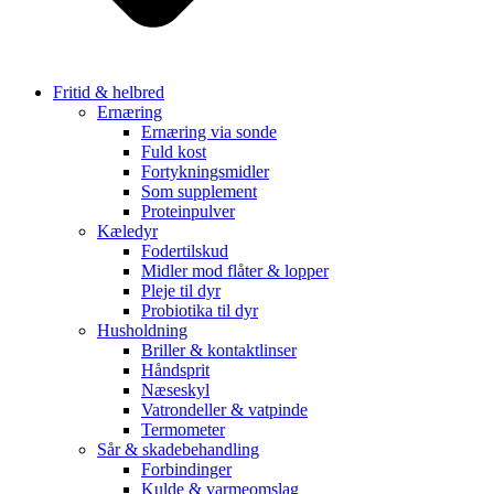
Fritid & helbred
Ernæring
Ernæring via sonde
Fuld kost
Fortykningsmidler
Som supplement
Proteinpulver
Kæledyr
Fodertilskud
Midler mod flåter & lopper
Pleje til dyr
Probiotika til dyr
Husholdning
Briller & kontaktlinser
Håndsprit
Næseskyl
Vatrondeller & vatpinde
Termometer
Sår & skadebehandling
Forbindinger
Kulde & varmeomslag