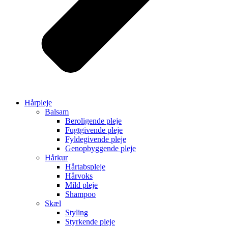
Hårpleje
Balsam
Beroligende pleje
Fugtgivende pleje
Fyldegivende pleje
Genopbyggende pleje
Hårkur
Hårtabspleje
Hårvoks
Mild pleje
Shampoo
Skæl
Styling
Styrkende pleje