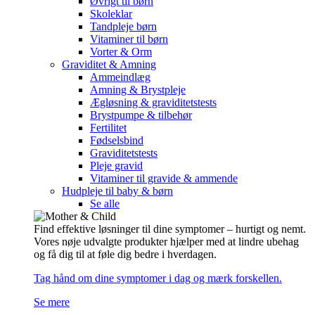
Øvrigt til børn
Skoleklar
Tandpleje børn
Vitaminer til børn
Vorter & Orm
Graviditet & Amning
Ammeindlæg
Amning & Brystpleje
Ægløsning & graviditetstests
Brystpumpe & tilbehør
Fertilitet
Fødselsbind
Graviditetstests
Pleje gravid
Vitaminer til gravide & ammende
Hudpleje til baby & børn
Se alle
Find effektive løsninger til dine symptomer – hurtigt og nemt.
Vores nøje udvalgte produkter hjælper med at lindre ubehag
og få dig til at føle dig bedre i hverdagen.
Tag hånd om dine symptomer i dag og mærk forskellen.
Se mere