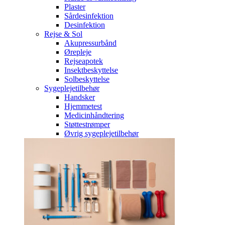
Plaster
Sårdesinfektion
Desinfektion
Rejse & Sol
Akupressurbånd
Ørepleje
Rejseapotek
Insektbeskyttelse
Solbeskyttelse
Sygeplejetilbehør
Handsker
Hjemmetest
Medicinhåndtering
Støttestrømper
Øvrig sygeplejetilbehør