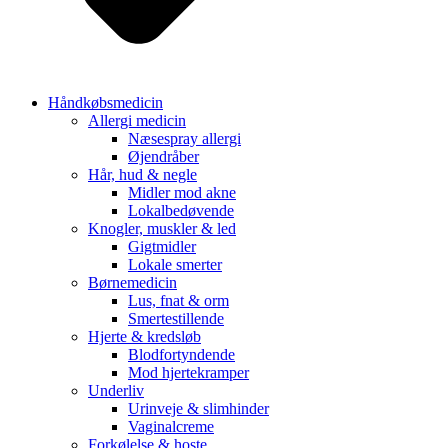
Håndkøbsmedicin
Allergi medicin
Næsespray allergi
Øjendråber
Hår, hud & negle
Midler mod akne
Lokalbedøvende
Knogler, muskler & led
Gigtmidler
Lokale smerter
Børnemedicin
Lus, fnat & orm
Smertestillende
Hjerte & kredsløb
Blodfortyndende
Mod hjertekramper
Underliv
Urinveje & slimhinder
Vaginalcreme
Forkølelse & hoste