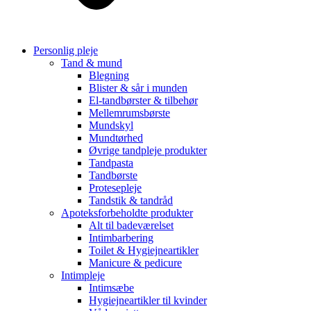
Personlig pleje
Tand & mund
Blegning
Blister & sår i munden
El-tandbørster & tilbehør
Mellemrumsbørste
Mundskyl
Mundtørhed
Øvrige tandpleje produkter
Tandpasta
Tandbørste
Protesepleje
Tandstik & tandråd
Apoteksforbeholdte produkter
Alt til badeværelset
Intimbarbering
Toilet & Hygiejneartikler
Manicure & pedicure
Intimpleje
Intimsæbe
Hygiejneartikler til kvinder