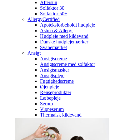
Aftersun
Solfaktor 30
Solfaktor 50+
AllergyCertified
Apoteksforbeholdt hudpleje
Astma & Allergi
Hudpleje med kildevand
Danske hudplejemærker
Svanemærket
Ansigt
Ansigtscreme
Ansigtscreme med solfaktor
Ansigtsmasker
Ansigtspleje
Fugtighedscreme
Øjenpleje
Renseprodukter
Læbepleje
Serum
Vippeserum
Thermalsk kildevand