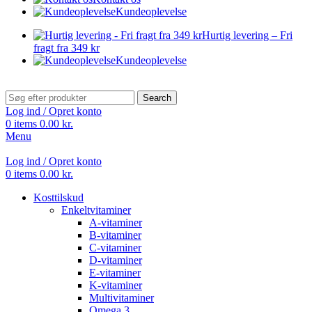
Kundeoplevelse
Hurtig levering – Fri
fragt fra 349 kr
Kundeoplevelse
Search
Log ind / Opret konto
0
items
0.00
kr.
Menu
Log ind / Opret konto
0
items
0.00
kr.
Kosttilskud
Enkeltvitaminer
A-vitaminer
B-vitaminer
C-vitaminer
D-vitaminer
E-vitaminer
K-vitaminer
Multivitaminer
Omega 3