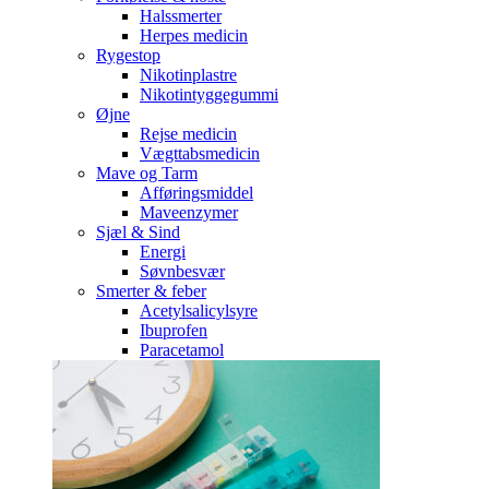
Halssmerter
Herpes medicin
Rygestop
Nikotinplastre
Nikotintyggegummi
Øjne
Rejse medicin
Vægttabsmedicin
Mave og Tarm
Afføringsmiddel
Maveenzymer
Sjæl & Sind
Energi
Søvnbesvær
Smerter & feber
Acetylsalicylsyre
Ibuprofen
Paracetamol