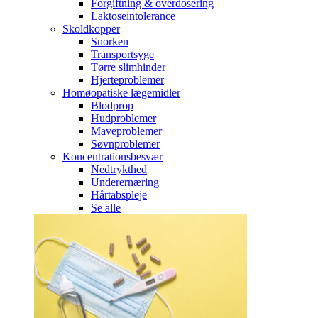
Forgiftning & overdosering
Laktoseintolerance
Skoldkopper
Snorken
Transportsyge
Tørre slimhinder
Hjerteproblemer
Homøopatiske lægemidler
Blodprop
Hudproblemer
Maveproblemer
Søvnproblemer
Koncentrationsbesvær
Nedtrykthed
Underernæring
Hårtabspleje
Se alle