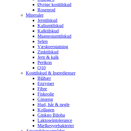
Øvrige kosttilskud
Rosenrod
Mineraler
Jerntilskud
Kaliumtilskud
Kalktilskud
Magnesiumtilskud
Selen
Væskeerstatning
Zinktilskud
Jern & kalk
Perikon
Q10
Kosttilskud & Ingredienser
Blåbær
Enzymer
Fibre
Fiskeolie
Ginseng
Hud, hår & negle
Kollagen
Ginkgo Biloba
Laktoseintolerance
Mælkesyrebakterier
Anvendelsesområder