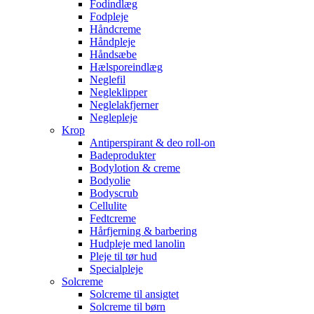
Fodindlæg
Fodpleje
Håndcreme
Håndpleje
Håndsæbe
Hælsporeindlæg
Neglefil
Negleklipper
Neglelakfjerner
Neglepleje
Krop
Antiperspirant & deo roll-on
Badeprodukter
Bodylotion & creme
Bodyolie
Bodyscrub
Cellulite
Fedtcreme
Hårfjerning & barbering
Hudpleje med lanolin
Pleje til tør hud
Specialpleje
Solcreme
Solcreme til ansigtet
Solcreme til børn