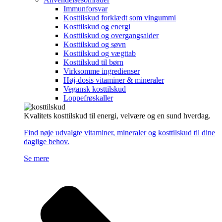
Immunforsvar
Kosttilskud forklædt som vingummi
Kosttilskud og energi
Kosttilskud og overgangsalder
Kosttilskud og søvn
Kosttilskud og vægttab
Kosttilskud til børn
Virksomme ingredienser
Høj-dosis vitaminer & mineraler
Vegansk kosttilskud
Loppefrøskaller
Kvalitets kosttilskud til energi, velvære og en sund hverdag.
Find nøje udvalgte vitaminer, mineraler og kosttilskud til dine
daglige behov.
Se mere