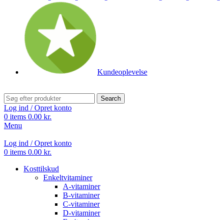
Kundeoplevelse
Search
Log ind / Opret konto
0
items
0.00
kr.
Menu
Log ind / Opret konto
0
items
0.00
kr.
Kosttilskud
Enkeltvitaminer
A-vitaminer
B-vitaminer
C-vitaminer
D-vitaminer