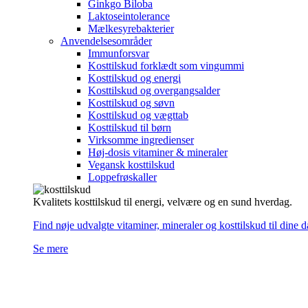
Ginkgo Biloba
Laktoseintolerance
Mælkesyrebakterier
Anvendelsesområder
Immunforsvar
Kosttilskud forklædt som vingummi
Kosttilskud og energi
Kosttilskud og overgangsalder
Kosttilskud og søvn
Kosttilskud og vægttab
Kosttilskud til børn
Virksomme ingredienser
Høj-dosis vitaminer & mineraler
Vegansk kosttilskud
Loppefrøskaller
Kvalitets kosttilskud til energi, velvære og en sund hverdag.
Find nøje udvalgte vitaminer, mineraler og kosttilskud til dine 
Se mere