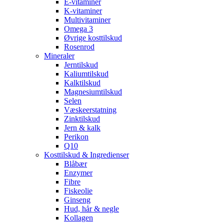
E-vitaminer
K-vitaminer
Multivitaminer
Omega 3
Øvrige kosttilskud
Rosenrod
Mineraler
Jerntilskud
Kaliumtilskud
Kalktilskud
Magnesiumtilskud
Selen
Væskeerstatning
Zinktilskud
Jern & kalk
Perikon
Q10
Kosttilskud & Ingredienser
Blåbær
Enzymer
Fibre
Fiskeolie
Ginseng
Hud, hår & negle
Kollagen