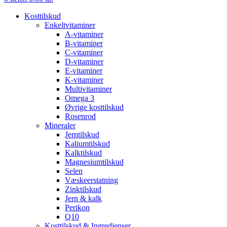
Kosttilskud
Enkeltvitaminer
A-vitaminer
B-vitaminer
C-vitaminer
D-vitaminer
E-vitaminer
K-vitaminer
Multivitaminer
Omega 3
Øvrige kosttilskud
Rosenrod
Mineraler
Jerntilskud
Kaliumtilskud
Kalktilskud
Magnesiumtilskud
Selen
Væskeerstatning
Zinktilskud
Jern & kalk
Perikon
Q10
Kosttilskud & Ingredienser