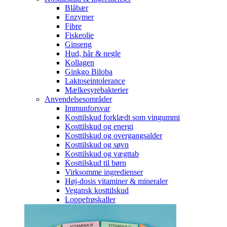
Blåbær
Enzymer
Fibre
Fiskeolie
Ginseng
Hud, hår & negle
Kollagen
Ginkgo Biloba
Laktoseintolerance
Mælkesyrebakterier
Anvendelsesområder
Immunforsvar
Kosttilskud forklædt som vingummi
Kosttilskud og energi
Kosttilskud og overgangsalder
Kosttilskud og søvn
Kosttilskud og vægttab
Kosttilskud til børn
Virksomme ingredienser
Høj-dosis vitaminer & mineraler
Vegansk kosttilskud
Loppefrøskaller