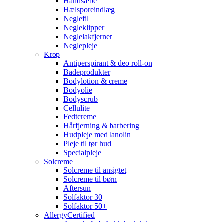
Håndsæbe
Hælsporeindlæg
Neglefil
Negleklipper
Neglelakfjerner
Neglepleje
Krop
Antiperspirant & deo roll-on
Badeprodukter
Bodylotion & creme
Bodyolie
Bodyscrub
Cellulite
Fedtcreme
Hårfjerning & barbering
Hudpleje med lanolin
Pleje til tør hud
Specialpleje
Solcreme
Solcreme til ansigtet
Solcreme til børn
Aftersun
Solfaktor 30
Solfaktor 50+
AllergyCertified