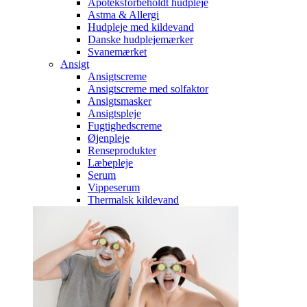
Apoteksforbeholdt hudpleje
Astma & Allergi
Hudpleje med kildevand
Danske hudplejemærker
Svanemærket
Ansigt
Ansigtscreme
Ansigtscreme med solfaktor
Ansigtsmasker
Ansigtspleje
Fugtighedscreme
Øjenpleje
Renseprodukter
Læbepleje
Serum
Vippeserum
Thermalsk kildevand