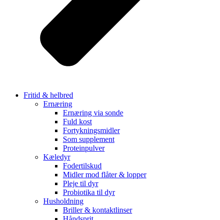
Fritid & helbred
Ernæring
Ernæring via sonde
Fuld kost
Fortykningsmidler
Som supplement
Proteinpulver
Kæledyr
Fodertilskud
Midler mod flåter & lopper
Pleje til dyr
Probiotika til dyr
Husholdning
Briller & kontaktlinser
Håndsprit