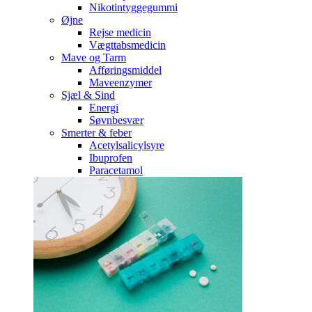
Nikotintyggegummi
Øjne
Rejse medicin
Vægttabsmedicin
Mave og Tarm
Afføringsmiddel
Maveenzymer
Sjæl & Sind
Energi
Søvnbesvær
Smerter & feber
Acetylsalicylsyre
Ibuprofen
Paracetamol