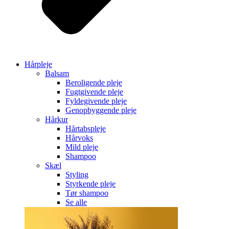
Hårpleje
Balsam
Beroligende pleje
Fugtgivende pleje
Fyldegivende pleje
Genopbyggende pleje
Hårkur
Hårtabspleje
Hårvoks
Mild pleje
Shampoo
Skæl
Styling
Styrkende pleje
Tør shampoo
Se alle