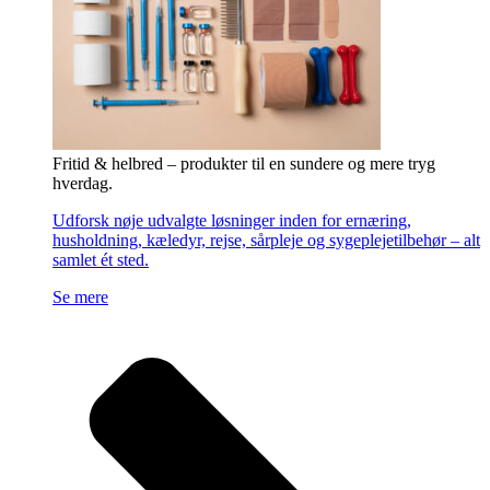
Fritid & helbred – produkter til en sundere og mere tryg
hverdag.
Udforsk nøje udvalgte løsninger inden for ernæring,
husholdning, kæledyr, rejse, sårpleje og sygeplejetilbehør – alt
samlet ét sted.
Se mere