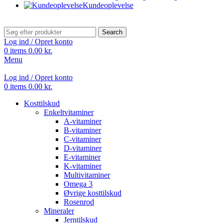
Kundeoplevelse
Search
Log ind / Opret konto
0
items
0.00
kr.
Menu
Log ind / Opret konto
0
items
0.00
kr.
Kosttilskud
Enkeltvitaminer
A-vitaminer
B-vitaminer
C-vitaminer
D-vitaminer
E-vitaminer
K-vitaminer
Multivitaminer
Omega 3
Øvrige kosttilskud
Rosenrod
Mineraler
Jerntilskud