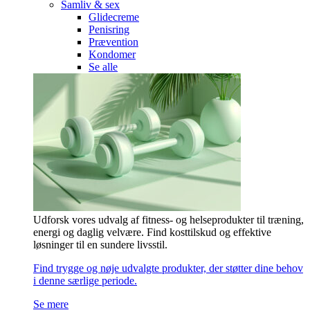
Samliv & sex
Glidecreme
Penisring
Prævention
Kondomer
Se alle
Udforsk vores udvalg af fitness- og helseprodukter til træning,
energi og daglig velvære. Find kosttilskud og effektive
løsninger til en sundere livsstil.
Find trygge og nøje udvalgte produkter, der støtter dine behov
i denne særlige periode.
Se mere