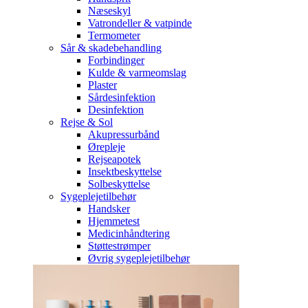
Næseskyl
Vatrondeller & vatpinde
Termometer
Sår & skadebehandling
Forbindinger
Kulde & varmeomslag
Plaster
Sårdesinfektion
Desinfektion
Rejse & Sol
Akupressurbånd
Ørepleje
Rejseapotek
Insektbeskyttelse
Solbeskyttelse
Sygeplejetilbehør
Handsker
Hjemmetest
Medicinhåndtering
Støttestrømper
Øvrig sygeplejetilbehør