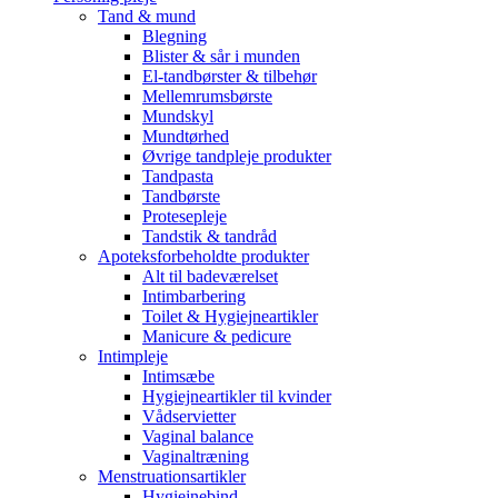
Tand & mund
Blegning
Blister & sår i munden
El-tandbørster & tilbehør
Mellemrumsbørste
Mundskyl
Mundtørhed
Øvrige tandpleje produkter
Tandpasta
Tandbørste
Protesepleje
Tandstik & tandråd
Apoteksforbeholdte produkter
Alt til badeværelset
Intimbarbering
Toilet & Hygiejneartikler
Manicure & pedicure
Intimpleje
Intimsæbe
Hygiejneartikler til kvinder
Vådservietter
Vaginal balance
Vaginaltræning
Menstruationsartikler
Hygiejnebind