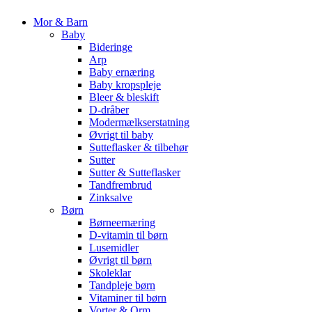
Mor & Barn
Baby
Bideringe
Arp
Baby ernæring
Baby kropspleje
Bleer & bleskift
D-dråber
Modermælkserstatning
Øvrigt til baby
Sutteflasker & tilbehør
Sutter
Sutter & Sutteflasker
Tandfrembrud
Zinksalve
Børn
Børneernæring
D-vitamin til børn
Lusemidler
Øvrigt til børn
Skoleklar
Tandpleje børn
Vitaminer til børn
Vorter & Orm