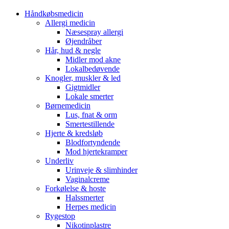
Håndkøbsmedicin
Allergi medicin
Næsespray allergi
Øjendråber
Hår, hud & negle
Midler mod akne
Lokalbedøvende
Knogler, muskler & led
Gigtmidler
Lokale smerter
Børnemedicin
Lus, fnat & orm
Smertestillende
Hjerte & kredsløb
Blodfortyndende
Mod hjertekramper
Underliv
Urinveje & slimhinder
Vaginalcreme
Forkølelse & hoste
Halssmerter
Herpes medicin
Rygestop
Nikotinplastre