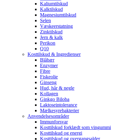
Kaliumtilskud
Kalktilskud
Magnesiumtilskud
Selen
Væskeerstatning
Zinktilskud
Jern & kalk
Perikon
Q10
Kosttilskud & Ingredienser
Blåbær
Enzymer
Fibre
Fiskeolie
Ginseng
Hud, hår & negle
Kollagen
Ginkgo Biloba
Laktoseintolerance
Mælkesyrebakterier
Anvendelsesområder
Immunforsvar
Kosttilskud forklædt som vingummi
Kosttilskud og energi
Kosttilskud og overgangsalder