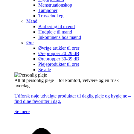
Menstruationskop
Tamponer
Trusseindlæg
Mand
Barbering til mænd
Hudpleje til mand
Inkontinens hos mænd
Øre
Øvrige artikler til ører
Ørepropper 20-29 dB
Ørepropper 30-39 dB
Plejeprodukter til øret
Se alle
Alt til personlig pleje – for komfort, velvære og en frisk
hverdag.
Udforsk nøje udvalgte produkter til daglig pleje og hygiejne –
find dine favoritter i dag.
Se mere