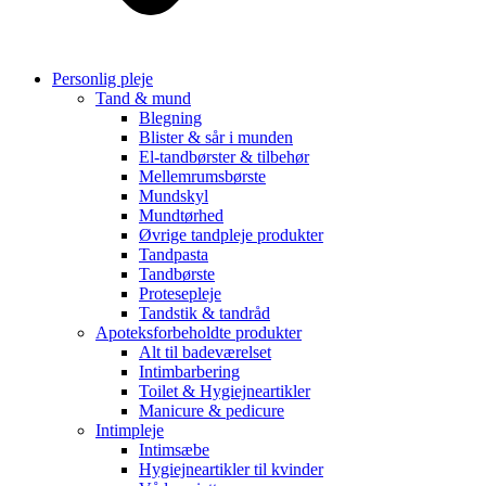
Personlig pleje
Tand & mund
Blegning
Blister & sår i munden
El-tandbørster & tilbehør
Mellemrumsbørste
Mundskyl
Mundtørhed
Øvrige tandpleje produkter
Tandpasta
Tandbørste
Protesepleje
Tandstik & tandråd
Apoteksforbeholdte produkter
Alt til badeværelset
Intimbarbering
Toilet & Hygiejneartikler
Manicure & pedicure
Intimpleje
Intimsæbe
Hygiejneartikler til kvinder