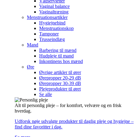
Vådservietter
Vaginal balance
Vaginaltræning
Menstruationsartikler
Hygiejnebind
Menstruationskop
Tamponer
Trusseindlæg
Mand
Barbering til mænd
Hudpleje til mand
Inkontinens hos mænd
Øre
Øvrige artikler til ører
Ørepropper 20-29 dB
Ørepropper 30-39 dB
Plejeprodukter til øret
Se alle
Alt til personlig pleje – for komfort, velvære og en frisk
hverdag.
Udforsk nøje udvalgte produkter til daglig pleje og hygiejne –
find dine favoritter i dag.