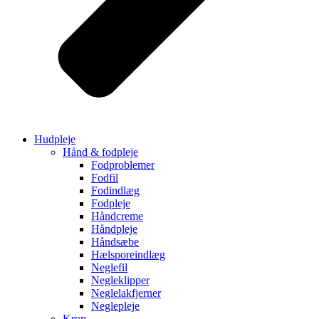
Hudpleje
Hånd & fodpleje
Fodproblemer
Fodfil
Fodindlæg
Fodpleje
Håndcreme
Håndpleje
Håndsæbe
Hælsporeindlæg
Neglefil
Negleklipper
Neglelakfjerner
Neglepleje
Krop