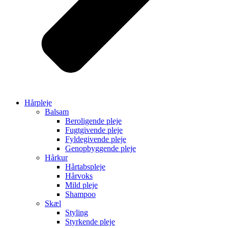
Hårpleje
Balsam
Beroligende pleje
Fugtgivende pleje
Fyldegivende pleje
Genopbyggende pleje
Hårkur
Hårtabspleje
Hårvoks
Mild pleje
Shampoo
Skæl
Styling
Styrkende pleje