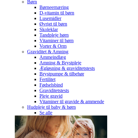
Børn
Børneernæring
D-vitamin til børn
Lusemidler
Øvrigt til børn
Skoleklar
Tandpleje børn
Vitaminer til børn
Vorter & Orm
Graviditet & Amning
Ammeindlæg
Amning & Brystpleje
Ægløsning & graviditetstests
Brystpumpe & tilbehør
Fertilitet
Fødselsbind
Graviditetstests
Pleje gravid
Vitaminer til gravide & ammende
Hudpleje til baby & børn
Se alle