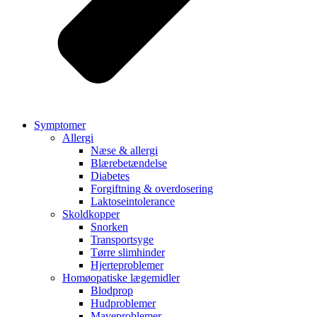
Symptomer
Allergi
Næse & allergi
Blærebetændelse
Diabetes
Forgiftning & overdosering
Laktoseintolerance
Skoldkopper
Snorken
Transportsyge
Tørre slimhinder
Hjerteproblemer
Homøopatiske lægemidler
Blodprop
Hudproblemer
Maveproblemer