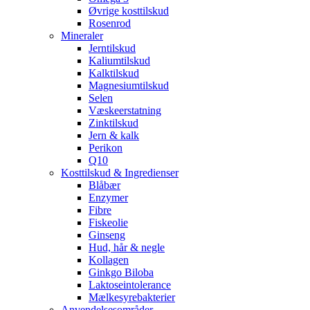
Øvrige kosttilskud
Rosenrod
Mineraler
Jerntilskud
Kaliumtilskud
Kalktilskud
Magnesiumtilskud
Selen
Væskeerstatning
Zinktilskud
Jern & kalk
Perikon
Q10
Kosttilskud & Ingredienser
Blåbær
Enzymer
Fibre
Fiskeolie
Ginseng
Hud, hår & negle
Kollagen
Ginkgo Biloba
Laktoseintolerance
Mælkesyrebakterier
Anvendelsesområder