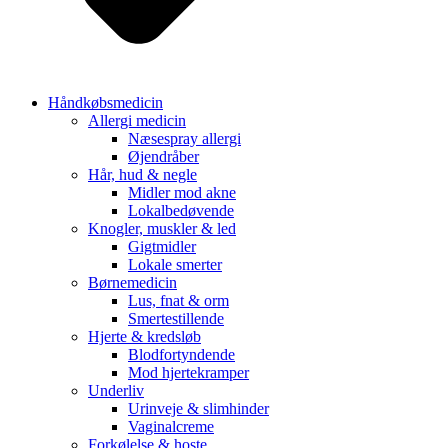
Håndkøbsmedicin
Allergi medicin
Næsespray allergi
Øjendråber
Hår, hud & negle
Midler mod akne
Lokalbedøvende
Knogler, muskler & led
Gigtmidler
Lokale smerter
Børnemedicin
Lus, fnat & orm
Smertestillende
Hjerte & kredsløb
Blodfortyndende
Mod hjertekramper
Underliv
Urinveje & slimhinder
Vaginalcreme
Forkølelse & hoste