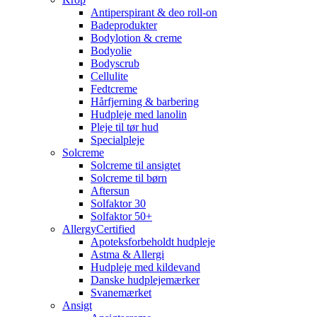
Antiperspirant & deo roll-on
Badeprodukter
Bodylotion & creme
Bodyolie
Bodyscrub
Cellulite
Fedtcreme
Hårfjerning & barbering
Hudpleje med lanolin
Pleje til tør hud
Specialpleje
Solcreme
Solcreme til ansigtet
Solcreme til børn
Aftersun
Solfaktor 30
Solfaktor 50+
AllergyCertified
Apoteksforbeholdt hudpleje
Astma & Allergi
Hudpleje med kildevand
Danske hudplejemærker
Svanemærket
Ansigt