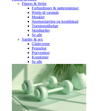
Fitness & Helse
Forbindinger & støttestrømper
Hjælp til vægttab
Muskler
Sportsernæring og kosttilskud
Træningstilbehør
Skridttæller
Se alle
Samliv & sex
Glidecreme
Penisring
Prævention
Kondomer
Se alle