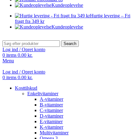
Kundeoplevelse
Hurtig levering – Fri
fragt fra 349 kr
Kundeoplevelse
Search
Log ind / Opret konto
0
items
0.00
kr.
Menu
Log ind / Opret konto
0
items
0.00
kr.
Kosttilskud
Enkeltvitaminer
A-vitaminer
B-vitaminer
C-vitaminer
D-vitaminer
E-vitaminer
K-vitaminer
Multivitaminer
Omega 3