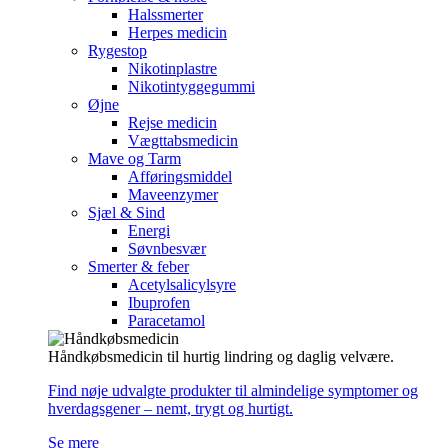
Halssmerter
Herpes medicin
Rygestop
Nikotinplastre
Nikotintyggegummi
Øjne
Rejse medicin
Vægttabsmedicin
Mave og Tarm
Afføringsmiddel
Maveenzymer
Sjæl & Sind
Energi
Søvnbesvær
Smerter & feber
Acetylsalicylsyre
Ibuprofen
Paracetamol
Håndkøbsmedicin til hurtig lindring og daglig velvære.
Find nøje udvalgte produkter til almindelige symptomer og
hverdagsgener – nemt, trygt og hurtigt.
Se mere