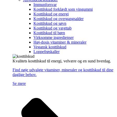
Immunforsvar
Kosttilskud forklædt som vingummi
Kosttilskud og energi
Kosttilskud og overgangsalder
Kosttilskud og søvn
Kosttilskud og vægttab
Kosttilskud til børn
Virksomme ingredienser
Høj-dosis vitaminer & mineraler
Vegansk kosttilskud
Loppefrøskaller
Kvalitets kosttilskud til energi, velvære og en sund hverdag.
Find nøje udvalgte vitaminer, mineraler og kosttilskud til dine
daglige behov.
Se mere