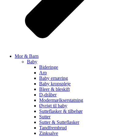
Mor & Barn
Baby
Bideringe
Arp
Baby ernæring
Baby kropspleje
Bleer & bleskift
D-dråber
Modermælkserstatning
Øvrigt til baby
Sutteflasker & tilbehør
Sutter
Sutter & Sutteflasker
Tandfrembrud
Zinksalve