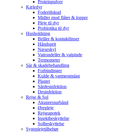
Proteinpulver
Kæledyr
Fodertilskud
Midler mod flåter & lopper
Pleje til dyr
Probiotika til dyr
Husholdning
Briller & kontaktlinser
Håndsprit
Næseskyl
Vatrondeller & vatpinde
Termometer
Sår & skadebehandling
Forbindinger
Kulde & varmeomslag
Plaster
Sårdesinfektion
Desinfektion
Rejse & Sol
Akupressurbånd
Ørepleje
Rejseapotek
Insektbeskyttelse
Solbeskyttelse
Sygeplejetilbehør