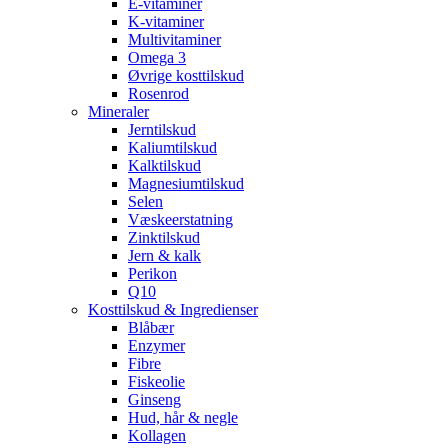
E-vitaminer
K-vitaminer
Multivitaminer
Omega 3
Øvrige kosttilskud
Rosenrod
Mineraler
Jerntilskud
Kaliumtilskud
Kalktilskud
Magnesiumtilskud
Selen
Væskeerstatning
Zinktilskud
Jern & kalk
Perikon
Q10
Kosttilskud & Ingredienser
Blåbær
Enzymer
Fibre
Fiskeolie
Ginseng
Hud, hår & negle
Kollagen