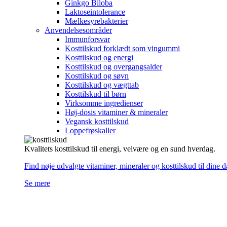
Ginkgo Biloba
Laktoseintolerance
Mælkesyrebakterier
Anvendelsesområder
Immunforsvar
Kosttilskud forklædt som vingummi
Kosttilskud og energi
Kosttilskud og overgangsalder
Kosttilskud og søvn
Kosttilskud og vægttab
Kosttilskud til børn
Virksomme ingredienser
Høj-dosis vitaminer & mineraler
Vegansk kosttilskud
Loppefrøskaller
Kvalitets kosttilskud til energi, velvære og en sund hverdag.
Find nøje udvalgte vitaminer, mineraler og kosttilskud til dine 
Se mere