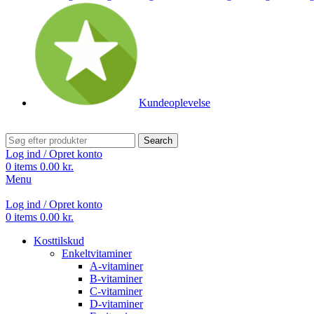
Kundeoplevelse
Search
Log ind / Opret konto
0
items
0.00
kr.
Menu
Log ind / Opret konto
0
items
0.00
kr.
Kosttilskud
Enkeltvitaminer
A-vitaminer
B-vitaminer
C-vitaminer
D-vitaminer