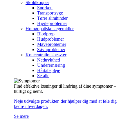
Skoldkopper
Snorken
Transportsyge
Tørre slimhinder
Hjerteproblemer
Homøopatiske lægemidler
Blodprop
Hudproblemer
Maveproblemer
Søvnproblemer
Koncentrationsbesvær
Nedtrykthed
Underernæring
Hårtabspleje
Se alle
Find effektive løsninger til lindring af dine symptomer –
hurtigt og nemt.
Nøje udvalgte produkter, der hjælper dig med at føle dig
bedre i hverdagen.
Se mere