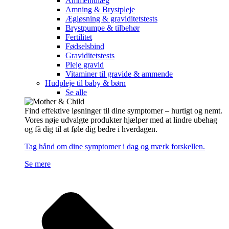
Ammeindlæg
Amning & Brystpleje
Ægløsning & graviditetstests
Brystpumpe & tilbehør
Fertilitet
Fødselsbind
Graviditetstests
Pleje gravid
Vitaminer til gravide & ammende
Hudpleje til baby & børn
Se alle
Find effektive løsninger til dine symptomer – hurtigt og nemt.
Vores nøje udvalgte produkter hjælper med at lindre ubehag
og få dig til at føle dig bedre i hverdagen.
Tag hånd om dine symptomer i dag og mærk forskellen.
Se mere