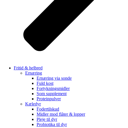
Fritid & helbred
Ernæring
Ernæring via sonde
Fuld kost
Fortykningsmidler
Som supplement
Proteinpulver
Kæledyr
Fodertilskud
Midler mod flåter & lopper
Pleje til dyr
Probiotika til dyr