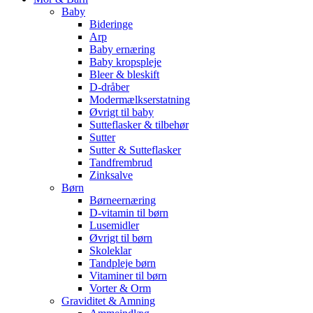
Baby
Bideringe
Arp
Baby ernæring
Baby kropspleje
Bleer & bleskift
D-dråber
Modermælkserstatning
Øvrigt til baby
Sutteflasker & tilbehør
Sutter
Sutter & Sutteflasker
Tandfrembrud
Zinksalve
Børn
Børneernæring
D-vitamin til børn
Lusemidler
Øvrigt til børn
Skoleklar
Tandpleje børn
Vitaminer til børn
Vorter & Orm
Graviditet & Amning