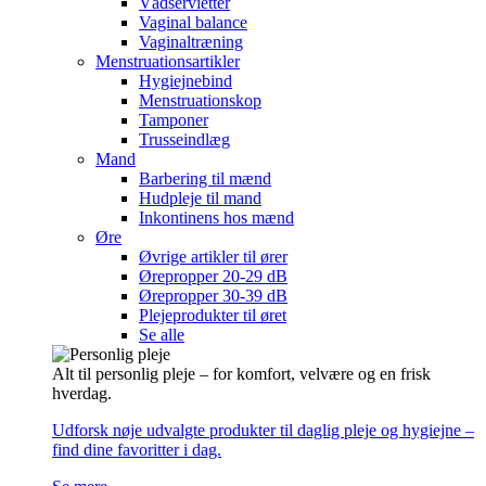
Vådservietter
Vaginal balance
Vaginaltræning
Menstruationsartikler
Hygiejnebind
Menstruationskop
Tamponer
Trusseindlæg
Mand
Barbering til mænd
Hudpleje til mand
Inkontinens hos mænd
Øre
Øvrige artikler til ører
Ørepropper 20-29 dB
Ørepropper 30-39 dB
Plejeprodukter til øret
Se alle
Alt til personlig pleje – for komfort, velvære og en frisk
hverdag.
Udforsk nøje udvalgte produkter til daglig pleje og hygiejne –
find dine favoritter i dag.