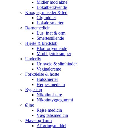
Midler mod akne
Lokalbedøvende
Knogler, muskler & led
Gigtmidler
Lokale smerter
Børnemedicin
Lus, fnat & orm
Smertestillende
Hjerte & kredsløb
Blodfortyndende
Mod hjertekramper
Underliv
Urinveje & slimhinder
Vaginalcreme
Forkølelse & hoste
Halssmerter
Herpes medicin
Rygestop
Nikotinplastre
Nikotintyggegummi
Øjne
Rejse medicin
Vægttabsmedicin
Mave og Tarm
Afføringsmiddel