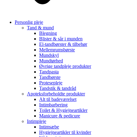
Personlig pleje
Tand & mund
Blegning
Blister & sår i munden
El-tandbørster & tilbehør
Mellemrumsbørste
Mundskyl
Mundtørhed
Øvrige tandpleje produkter
Tandpasta
Tandbørste
Protesepleje
Tandstik & tandråd
Apoteksforbeholdte produkter
Alt til badeværelset
Intimbarbering
Toilet & Hygiejneartikler
Manicure & pedicure
Intimpleje
Intimsæbe
Hygiejneartikler til kvinder