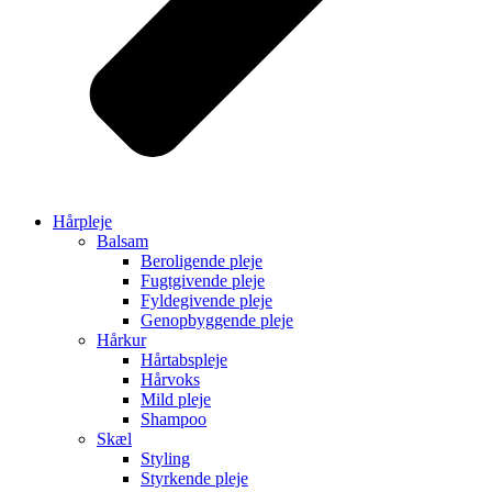
Hårpleje
Balsam
Beroligende pleje
Fugtgivende pleje
Fyldegivende pleje
Genopbyggende pleje
Hårkur
Hårtabspleje
Hårvoks
Mild pleje
Shampoo
Skæl
Styling
Styrkende pleje