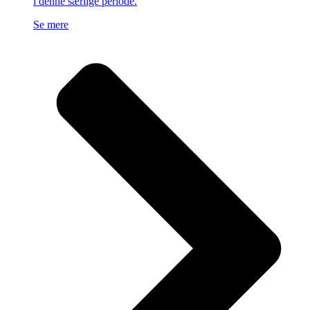
i denne særlige periode.
Se mere