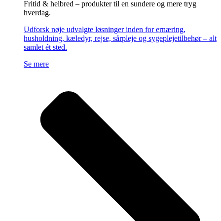
Fritid & helbred – produkter til en sundere og mere tryg
hverdag.
Udforsk nøje udvalgte løsninger inden for ernæring,
husholdning, kæledyr, rejse, sårpleje og sygeplejetilbehør – alt
samlet ét sted.
Se mere