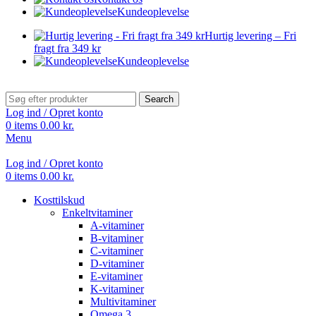
Kundeoplevelse
Hurtig levering – Fri
fragt fra 349 kr
Kundeoplevelse
Search
Log ind / Opret konto
0
items
0.00
kr.
Menu
Log ind / Opret konto
0
items
0.00
kr.
Kosttilskud
Enkeltvitaminer
A-vitaminer
B-vitaminer
C-vitaminer
D-vitaminer
E-vitaminer
K-vitaminer
Multivitaminer
Omega 3