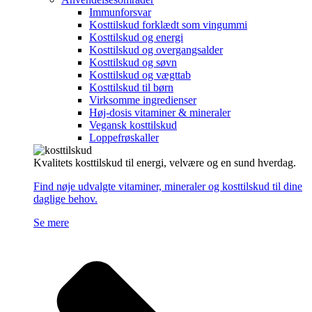
Immunforsvar
Kosttilskud forklædt som vingummi
Kosttilskud og energi
Kosttilskud og overgangsalder
Kosttilskud og søvn
Kosttilskud og vægttab
Kosttilskud til børn
Virksomme ingredienser
Høj-dosis vitaminer & mineraler
Vegansk kosttilskud
Loppefrøskaller
Kvalitets kosttilskud til energi, velvære og en sund hverdag.
Find nøje udvalgte vitaminer, mineraler og kosttilskud til dine
daglige behov.
Se mere