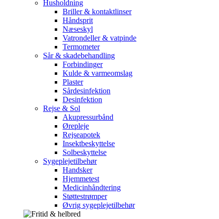
Husholdning
Briller & kontaktlinser
Håndsprit
Næseskyl
Vatrondeller & vatpinde
Termometer
Sår & skadebehandling
Forbindinger
Kulde & varmeomslag
Plaster
Sårdesinfektion
Desinfektion
Rejse & Sol
Akupressurbånd
Ørepleje
Rejseapotek
Insektbeskyttelse
Solbeskyttelse
Sygeplejetilbehør
Handsker
Hjemmetest
Medicinhåndtering
Støttestrømper
Øvrig sygeplejetilbehør