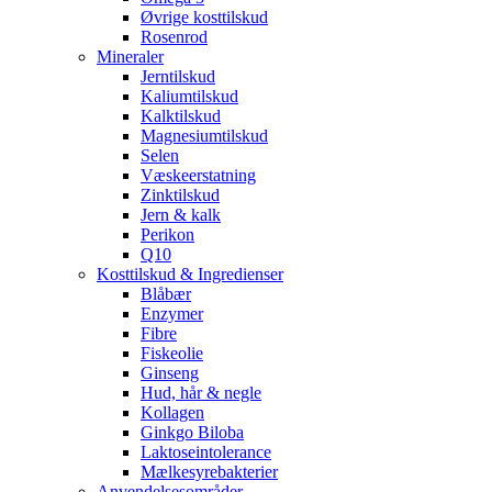
Øvrige kosttilskud
Rosenrod
Mineraler
Jerntilskud
Kaliumtilskud
Kalktilskud
Magnesiumtilskud
Selen
Væskeerstatning
Zinktilskud
Jern & kalk
Perikon
Q10
Kosttilskud & Ingredienser
Blåbær
Enzymer
Fibre
Fiskeolie
Ginseng
Hud, hår & negle
Kollagen
Ginkgo Biloba
Laktoseintolerance
Mælkesyrebakterier
Anvendelsesområder