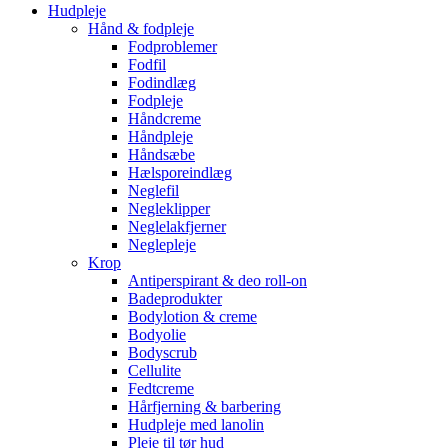
Hudpleje
Hånd & fodpleje
Fodproblemer
Fodfil
Fodindlæg
Fodpleje
Håndcreme
Håndpleje
Håndsæbe
Hælsporeindlæg
Neglefil
Negleklipper
Neglelakfjerner
Neglepleje
Krop
Antiperspirant & deo roll-on
Badeprodukter
Bodylotion & creme
Bodyolie
Bodyscrub
Cellulite
Fedtcreme
Hårfjerning & barbering
Hudpleje med lanolin
Pleje til tør hud