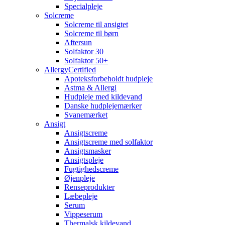
Specialpleje
Solcreme
Solcreme til ansigtet
Solcreme til børn
Aftersun
Solfaktor 30
Solfaktor 50+
AllergyCertified
Apoteksforbeholdt hudpleje
Astma & Allergi
Hudpleje med kildevand
Danske hudplejemærker
Svanemærket
Ansigt
Ansigtscreme
Ansigtscreme med solfaktor
Ansigtsmasker
Ansigtspleje
Fugtighedscreme
Øjenpleje
Renseprodukter
Læbepleje
Serum
Vippeserum
Thermalsk kildevand