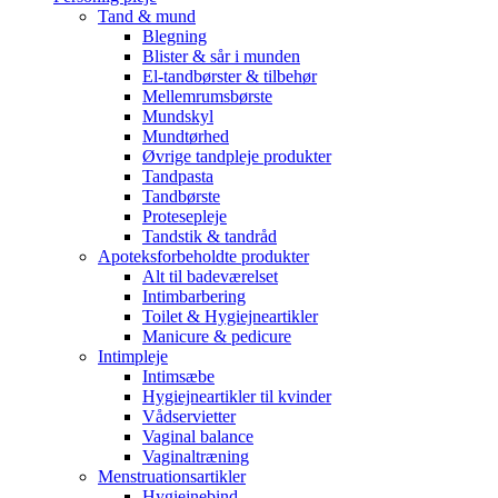
Tand & mund
Blegning
Blister & sår i munden
El-tandbørster & tilbehør
Mellemrumsbørste
Mundskyl
Mundtørhed
Øvrige tandpleje produkter
Tandpasta
Tandbørste
Protesepleje
Tandstik & tandråd
Apoteksforbeholdte produkter
Alt til badeværelset
Intimbarbering
Toilet & Hygiejneartikler
Manicure & pedicure
Intimpleje
Intimsæbe
Hygiejneartikler til kvinder
Vådservietter
Vaginal balance
Vaginaltræning
Menstruationsartikler
Hygiejnebind