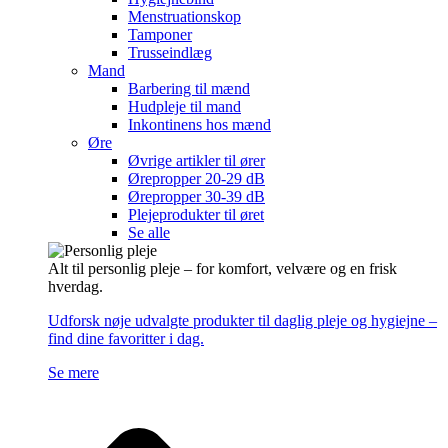
Menstruationskop
Tamponer
Trusseindlæg
Mand
Barbering til mænd
Hudpleje til mand
Inkontinens hos mænd
Øre
Øvrige artikler til ører
Ørepropper 20-29 dB
Ørepropper 30-39 dB
Plejeprodukter til øret
Se alle
Alt til personlig pleje – for komfort, velvære og en frisk
hverdag.
Udforsk nøje udvalgte produkter til daglig pleje og hygiejne –
find dine favoritter i dag.
Se mere