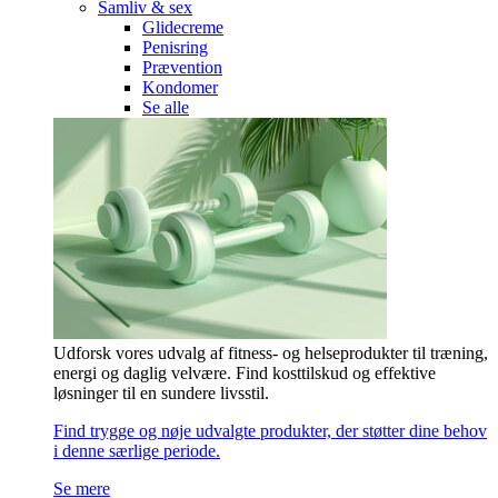
Samliv & sex
Glidecreme
Penisring
Prævention
Kondomer
Se alle
Udforsk vores udvalg af fitness- og helseprodukter til træning,
energi og daglig velvære. Find kosttilskud og effektive
løsninger til en sundere livsstil.
Find trygge og nøje udvalgte produkter, der støtter dine behov
i denne særlige periode.
Se mere