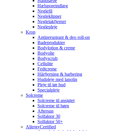
Håndsæbe
Hælsporeindlæg
Neglefil
Negleklipper
Neglelakfjerner
Neglepleje
Krop
Antiperspirant & deo roll-on
Badeprodukter
Bodylotion & creme
Bodyolie
Bodyscrub
Cellulite
Fedtcreme
Hårfjerning & barbering
Hudpleje med lanolin
Pleje til tør hud
Specialpleje
Solcreme
Solcreme til ansigtet
Solcreme til børn
Aftersun
Solfaktor 30
Solfaktor 50+
AllergyCertified