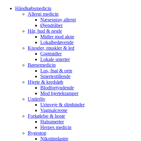
Håndkøbsmedicin
Allergi medicin
Næsespray allergi
Øjendråber
Hår, hud & negle
Midler mod akne
Lokalbedøvende
Knogler, muskler & led
Gigtmidler
Lokale smerter
Børnemedicin
Lus, fnat & orm
Smertestillende
Hjerte & kredsløb
Blodfortyndende
Mod hjertekramper
Underliv
Urinveje & slimhinder
Vaginalcreme
Forkølelse & hoste
Halssmerter
Herpes medicin
Rygestop
Nikotinplastre