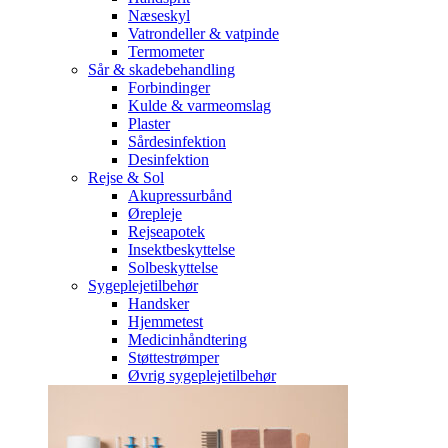
Næseskyl
Vatrondeller & vatpinde
Termometer
Sår & skadebehandling
Forbindinger
Kulde & varmeomslag
Plaster
Sårdesinfektion
Desinfektion
Rejse & Sol
Akupressurbånd
Ørepleje
Rejseapotek
Insektbeskyttelse
Solbeskyttelse
Sygeplejetilbehør
Handsker
Hjemmetest
Medicinhåndtering
Støttestrømper
Øvrig sygeplejetilbehør