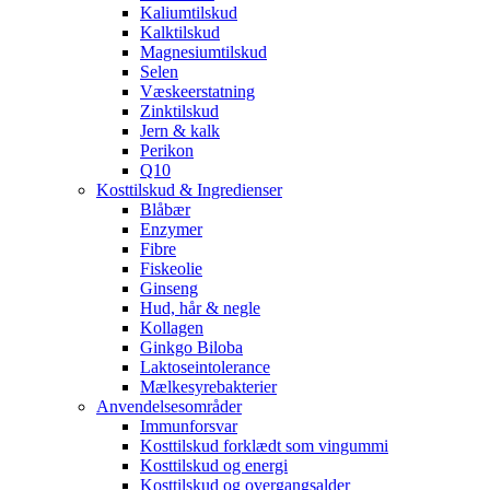
Kaliumtilskud
Kalktilskud
Magnesiumtilskud
Selen
Væskeerstatning
Zinktilskud
Jern & kalk
Perikon
Q10
Kosttilskud & Ingredienser
Blåbær
Enzymer
Fibre
Fiskeolie
Ginseng
Hud, hår & negle
Kollagen
Ginkgo Biloba
Laktoseintolerance
Mælkesyrebakterier
Anvendelsesområder
Immunforsvar
Kosttilskud forklædt som vingummi
Kosttilskud og energi
Kosttilskud og overgangsalder