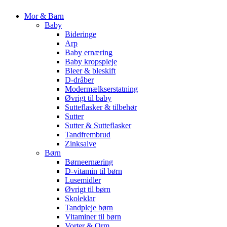
Mor & Barn
Baby
Bideringe
Arp
Baby ernæring
Baby kropspleje
Bleer & bleskift
D-dråber
Modermælkserstatning
Øvrigt til baby
Sutteflasker & tilbehør
Sutter
Sutter & Sutteflasker
Tandfrembrud
Zinksalve
Børn
Børneernæring
D-vitamin til børn
Lusemidler
Øvrigt til børn
Skoleklar
Tandpleje børn
Vitaminer til børn
Vorter & Orm