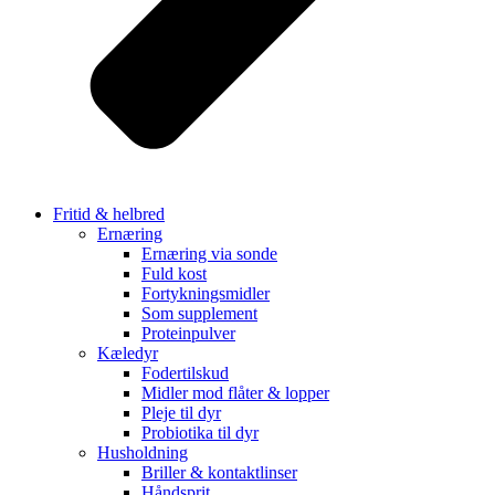
Fritid & helbred
Ernæring
Ernæring via sonde
Fuld kost
Fortykningsmidler
Som supplement
Proteinpulver
Kæledyr
Fodertilskud
Midler mod flåter & lopper
Pleje til dyr
Probiotika til dyr
Husholdning
Briller & kontaktlinser
Håndsprit