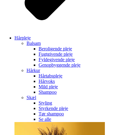
Hårpleje
Balsam
Beroligende pleje
Fugtgivende pleje
Fyldegivende pleje
Genopbyggende pleje
Hårkur
Hårtabspleje
Hårvoks
Mild pleje
Shampoo
Skæl
Styling
Styrkende pleje
Tør shampoo
Se alle