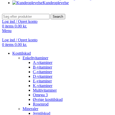
Kundeoplevelse
Search
Log ind / Opret konto
0
items
0.00
kr.
Menu
Log ind / Opret konto
0
items
0.00
kr.
Kosttilskud
Enkeltvitaminer
A-vitaminer
B-vitaminer
C-vitaminer
D-vitaminer
E-vitaminer
K-vitaminer
Multivitaminer
Omega 3
Øvrige kosttilskud
Rosenrod
Mineraler
Jerntilskud