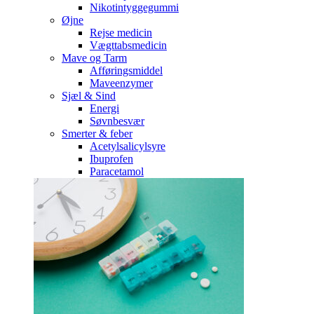
Nikotintyggegummi
Øjne
Rejse medicin
Vægttabsmedicin
Mave og Tarm
Afføringsmiddel
Maveenzymer
Sjæl & Sind
Energi
Søvnbesvær
Smerter & feber
Acetylsalicylsyre
Ibuprofen
Paracetamol