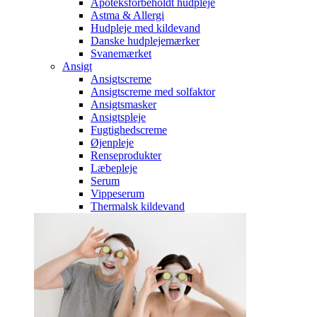
Apoteksforbeholdt hudpleje
Astma & Allergi
Hudpleje med kildevand
Danske hudplejemærker
Svanemærket
Ansigt
Ansigtscreme
Ansigtscreme med solfaktor
Ansigtsmasker
Ansigtspleje
Fugtighedscreme
Øjenpleje
Renseprodukter
Læbepleje
Serum
Vippeserum
Thermalsk kildevand