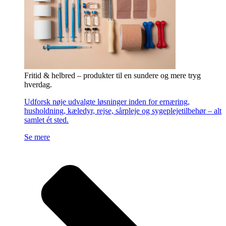
Fritid & helbred – produkter til en sundere og mere tryg
hverdag.
Udforsk nøje udvalgte løsninger inden for ernæring,
husholdning, kæledyr, rejse, sårpleje og sygeplejetilbehør – alt
samlet ét sted.
Se mere