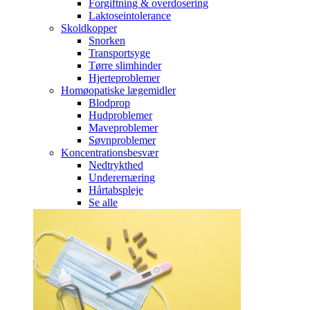
Forgiftning & overdosering
Laktoseintolerance
Skoldkopper
Snorken
Transportsyge
Tørre slimhinder
Hjerteproblemer
Homøopatiske lægemidler
Blodprop
Hudproblemer
Maveproblemer
Søvnproblemer
Koncentrationsbesvær
Nedtrykthed
Underernæring
Hårtabspleje
Se alle