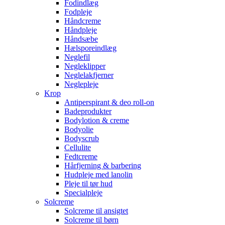
Fodindlæg
Fodpleje
Håndcreme
Håndpleje
Håndsæbe
Hælsporeindlæg
Neglefil
Negleklipper
Neglelakfjerner
Neglepleje
Krop
Antiperspirant & deo roll-on
Badeprodukter
Bodylotion & creme
Bodyolie
Bodyscrub
Cellulite
Fedtcreme
Hårfjerning & barbering
Hudpleje med lanolin
Pleje til tør hud
Specialpleje
Solcreme
Solcreme til ansigtet
Solcreme til børn