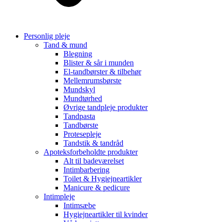
Personlig pleje
Tand & mund
Blegning
Blister & sår i munden
El-tandbørster & tilbehør
Mellemrumsbørste
Mundskyl
Mundtørhed
Øvrige tandpleje produkter
Tandpasta
Tandbørste
Protesepleje
Tandstik & tandråd
Apoteksforbeholdte produkter
Alt til badeværelset
Intimbarbering
Toilet & Hygiejneartikler
Manicure & pedicure
Intimpleje
Intimsæbe
Hygiejneartikler til kvinder