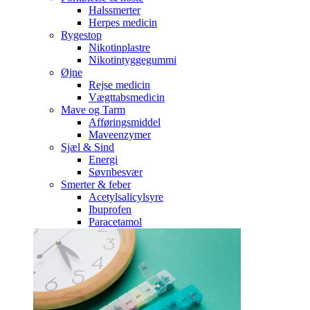
Halssmerter
Herpes medicin
Rygestop
Nikotinplastre
Nikotintyggegummi
Øjne
Rejse medicin
Vægttabsmedicin
Mave og Tarm
Afføringsmiddel
Maveenzymer
Sjæl & Sind
Energi
Søvnbesvær
Smerter & feber
Acetylsalicylsyre
Ibuprofen
Paracetamol