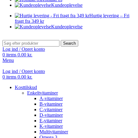
Kundeoplevelse
Hurtig levering – Fri
fragt fra 349 kr
Kundeoplevelse
Search
Log ind / Opret konto
0
items
0.00
kr.
Menu
Log ind / Opret konto
0
items
0.00
kr.
Kosttilskud
Enkeltvitaminer
A-vitaminer
B-vitaminer
C-vitaminer
D-vitaminer
E-vitaminer
K-vitaminer
Multivitaminer
Omega 3