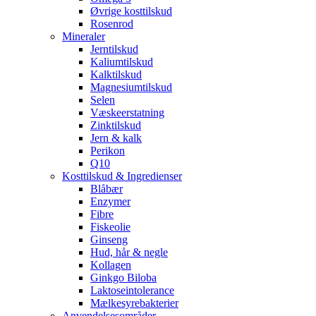
Øvrige kosttilskud
Rosenrod
Mineraler
Jerntilskud
Kaliumtilskud
Kalktilskud
Magnesiumtilskud
Selen
Væskeerstatning
Zinktilskud
Jern & kalk
Perikon
Q10
Kosttilskud & Ingredienser
Blåbær
Enzymer
Fibre
Fiskeolie
Ginseng
Hud, hår & negle
Kollagen
Ginkgo Biloba
Laktoseintolerance
Mælkesyrebakterier
Anvendelsesområder