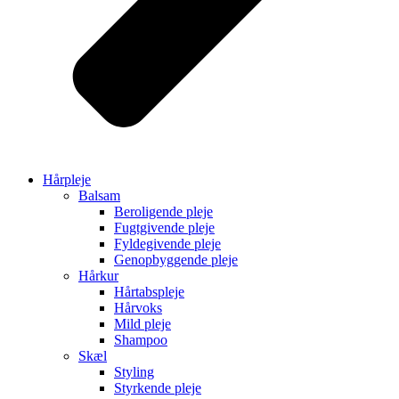
Hårpleje
Balsam
Beroligende pleje
Fugtgivende pleje
Fyldegivende pleje
Genopbyggende pleje
Hårkur
Hårtabspleje
Hårvoks
Mild pleje
Shampoo
Skæl
Styling
Styrkende pleje