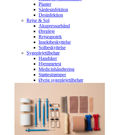
Plaster
Sårdesinfektion
Desinfektion
Rejse & Sol
Akupressurbånd
Ørepleje
Rejseapotek
Insektbeskyttelse
Solbeskyttelse
Sygeplejetilbehør
Handsker
Hjemmetest
Medicinhåndtering
Støttestrømper
Øvrig sygeplejetilbehør