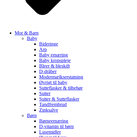
Mor & Barn
Baby
Bideringe
Arp
Baby ernæring
Baby kropspleje
Bleer & bleskift
D-dråber
Modermælkserstatning
Øvrigt til baby
Sutteflasker & tilbehør
Sutter
Sutter & Sutteflasker
Tandfrembrud
Zinksalve
Børn
Børneernæring
D-vitamin til børn
Lusemidler