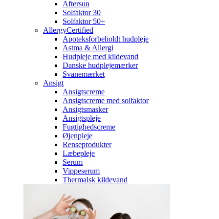
Aftersun
Solfaktor 30
Solfaktor 50+
AllergyCertified
Apoteksforbeholdt hudpleje
Astma & Allergi
Hudpleje med kildevand
Danske hudplejemærker
Svanemærket
Ansigt
Ansigtscreme
Ansigtscreme med solfaktor
Ansigtsmasker
Ansigtspleje
Fugtighedscreme
Øjenpleje
Renseprodukter
Læbepleje
Serum
Vippeserum
Thermalsk kildevand