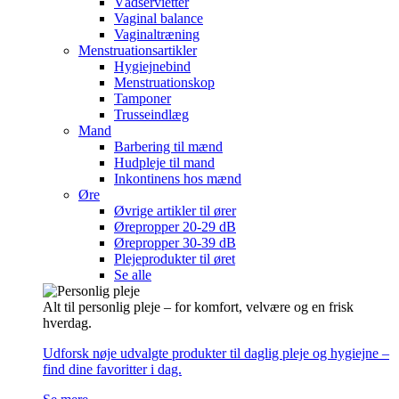
Vådservietter
Vaginal balance
Vaginaltræning
Menstruationsartikler
Hygiejnebind
Menstruationskop
Tamponer
Trusseindlæg
Mand
Barbering til mænd
Hudpleje til mand
Inkontinens hos mænd
Øre
Øvrige artikler til ører
Ørepropper 20-29 dB
Ørepropper 30-39 dB
Plejeprodukter til øret
Se alle
Alt til personlig pleje – for komfort, velvære og en frisk
hverdag.
Udforsk nøje udvalgte produkter til daglig pleje og hygiejne –
find dine favoritter i dag.