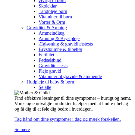
Øvrigt til børn
Skoleklar
Tandpleje børn
Vitaminer til børn
Vorter & Orm
Graviditet & Amning
Ammeindlæg
Amning & Brystpleje
Ægløsning & graviditetstests
Brystpumpe & tilbehør
Fertilitet
Fødselsbind
Graviditetstests
Pleje gravid
Vitaminer til gravide & ammende
Hudpleje til baby & børn
Se alle
Find effektive løsninger til dine symptomer – hurtigt og nemt.
Vores nøje udvalgte produkter hjælper med at lindre ubehag
og få dig til at føle dig bedre i hverdagen.
Tag hånd om dine symptomer i dag og mærk forskellen.
Se mere