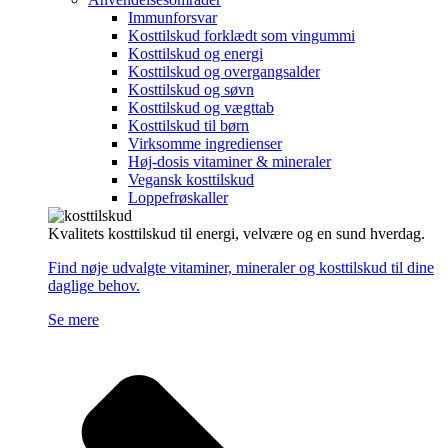
Immunforsvar
Kosttilskud forklædt som vingummi
Kosttilskud og energi
Kosttilskud og overgangsalder
Kosttilskud og søvn
Kosttilskud og vægttab
Kosttilskud til børn
Virksomme ingredienser
Høj-dosis vitaminer & mineraler
Vegansk kosttilskud
Loppefrøskaller
Kvalitets kosttilskud til energi, velvære og en sund hverdag.
Find nøje udvalgte vitaminer, mineraler og kosttilskud til dine
daglige behov.
Se mere