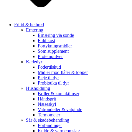
Fritid & helbred
Ernæring
Ernæring via sonde
Fuld kost
Fortykningsmidler
Som supplement
Proteinpulver
Kæledyr
Fodertilskud
Midler mod flåter & lopper
Pleje til dyr
Probiotika til dyr
Husholdning
Briller & kontaktlinser
Håndsprit
Næseskyl
Vatrondeller & vatpinde
Termometer
Sår & skadebehandling
Forbindinger
Kulde & varmeomslag