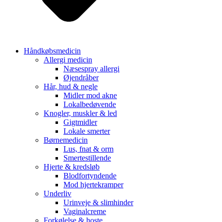
Håndkøbsmedicin
Allergi medicin
Næsespray allergi
Øjendråber
Hår, hud & negle
Midler mod akne
Lokalbedøvende
Knogler, muskler & led
Gigtmidler
Lokale smerter
Børnemedicin
Lus, fnat & orm
Smertestillende
Hjerte & kredsløb
Blodfortyndende
Mod hjertekramper
Underliv
Urinveje & slimhinder
Vaginalcreme
Forkølelse & hoste