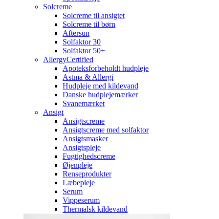
Solcreme
Solcreme til ansigtet
Solcreme til børn
Aftersun
Solfaktor 30
Solfaktor 50+
AllergyCertified
Apoteksforbeholdt hudpleje
Astma & Allergi
Hudpleje med kildevand
Danske hudplejemærker
Svanemærket
Ansigt
Ansigtscreme
Ansigtscreme med solfaktor
Ansigtsmasker
Ansigtspleje
Fugtighedscreme
Øjenpleje
Renseprodukter
Læbepleje
Serum
Vippeserum
Thermalsk kildevand