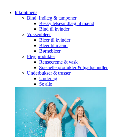
Inkontinens
Bind, Indlæg & tamponer
Beskyttelsesindlæg til mænd
Bind til kvinder
Voksenbleer
Bleer til kvinder
Bleer til mænd
Børnebleer
Plejeprodukter
Rensecreme & vask
Specielle produkter & hjælpemidler
Underbukser & trusser
Underlag
Se alle