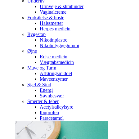
Underliv
Urinveje & slimhinder
Vaginalcreme
Forkølelse & hoste
Halssmerter
Herpes medicin
Rygestop
Nikotinplastre
Nikotintyggegummi
Øjne
Rejse medicin
Vægttabsmedicin
Mave og Tarm
Afføringsmiddel
Maveenzymer
Sjæl & Sind
Energi
Søvnbesvær
Smerter & feber
Acetylsalicylsyre
Ibuprofen
Paracetamol