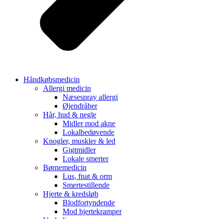
Håndkøbsmedicin
Allergi medicin
Næsespray allergi
Øjendråber
Hår, hud & negle
Midler mod akne
Lokalbedøvende
Knogler, muskler & led
Gigtmidler
Lokale smerter
Børnemedicin
Lus, fnat & orm
Smertestillende
Hjerte & kredsløb
Blodfortyndende
Mod hjertekramper