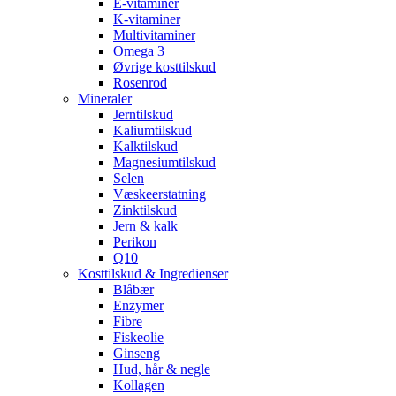
E-vitaminer
K-vitaminer
Multivitaminer
Omega 3
Øvrige kosttilskud
Rosenrod
Mineraler
Jerntilskud
Kaliumtilskud
Kalktilskud
Magnesiumtilskud
Selen
Væskeerstatning
Zinktilskud
Jern & kalk
Perikon
Q10
Kosttilskud & Ingredienser
Blåbær
Enzymer
Fibre
Fiskeolie
Ginseng
Hud, hår & negle
Kollagen