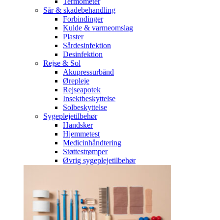
Termometer
Sår & skadebehandling
Forbindinger
Kulde & varmeomslag
Plaster
Sårdesinfektion
Desinfektion
Rejse & Sol
Akupressurbånd
Ørepleje
Rejseapotek
Insektbeskyttelse
Solbeskyttelse
Sygeplejetilbehør
Handsker
Hjemmetest
Medicinhåndtering
Støttestrømper
Øvrig sygeplejetilbehør