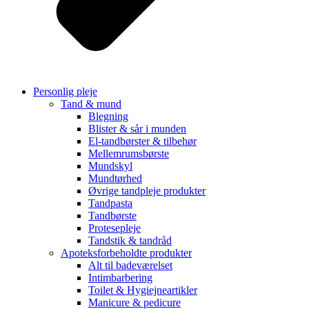
Personlig pleje
Tand & mund
Blegning
Blister & sår i munden
El-tandbørster & tilbehør
Mellemrumsbørste
Mundskyl
Mundtørhed
Øvrige tandpleje produkter
Tandpasta
Tandbørste
Protesepleje
Tandstik & tandråd
Apoteksforbeholdte produkter
Alt til badeværelset
Intimbarbering
Toilet & Hygiejneartikler
Manicure & pedicure