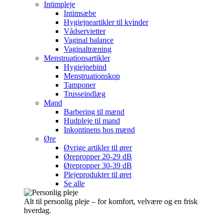
Intimpleje
Intimsæbe
Hygiejneartikler til kvinder
Vådservietter
Vaginal balance
Vaginaltræning
Menstruationsartikler
Hygiejnebind
Menstruationskop
Tamponer
Trusseindlæg
Mand
Barbering til mænd
Hudpleje til mand
Inkontinens hos mænd
Øre
Øvrige artikler til ører
Ørepropper 20-29 dB
Ørepropper 30-39 dB
Plejeprodukter til øret
Se alle
Alt til personlig pleje – for komfort, velvære og en frisk
hverdag.