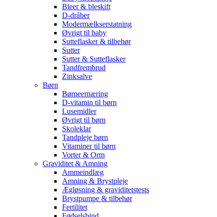
Bleer & bleskift
D-dråber
Modermælkserstatning
Øvrigt til baby
Sutteflasker & tilbehør
Sutter
Sutter & Sutteflasker
Tandfrembrud
Zinksalve
Børn
Børneernæring
D-vitamin til børn
Lusemidler
Øvrigt til børn
Skoleklar
Tandpleje børn
Vitaminer til børn
Vorter & Orm
Graviditet & Amning
Ammeindlæg
Amning & Brystpleje
Ægløsning & graviditetstests
Brystpumpe & tilbehør
Fertilitet
Fødselsbind