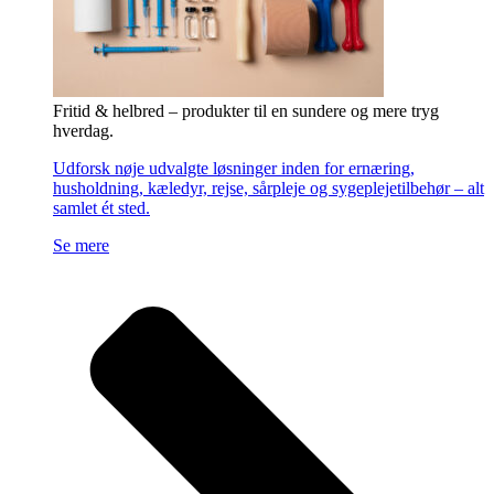
Fritid & helbred – produkter til en sundere og mere tryg
hverdag.
Udforsk nøje udvalgte løsninger inden for ernæring,
husholdning, kæledyr, rejse, sårpleje og sygeplejetilbehør – alt
samlet ét sted.
Se mere