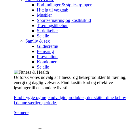
Forbindinger & støttestrømper
Hjælp til vægttab
Muskler
Sportsernæring og kosttilskud
Træningstilbehør
Skridttæller
Se alle
Samliv & sex
Glidecreme
Penisring
Prævention
Kondomer
Se alle
Udforsk vores udvalg af fitness- og helseprodukter til træning,
energi og daglig velvære. Find kosttilskud og effektive
løsninger til en sundere livsstil.
Find trygge og nøje udvalgte produkter, der støtter dine behov
i denne særlige periode.
Se mere