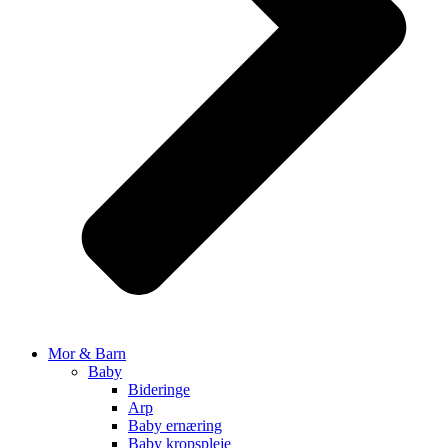
Mor & Barn
Baby
Bideringe
Arp
Baby ernæring
Baby kropspleje