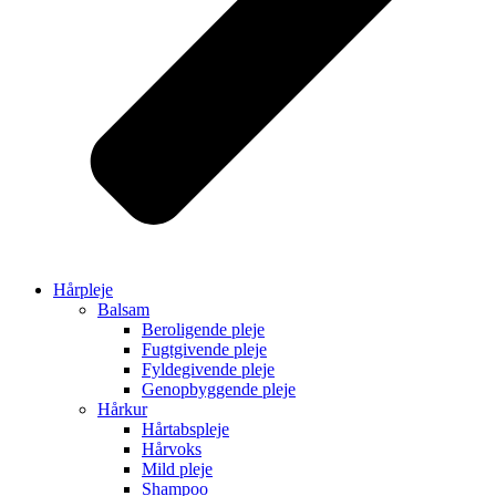
Hårpleje
Balsam
Beroligende pleje
Fugtgivende pleje
Fyldegivende pleje
Genopbyggende pleje
Hårkur
Hårtabspleje
Hårvoks
Mild pleje
Shampoo