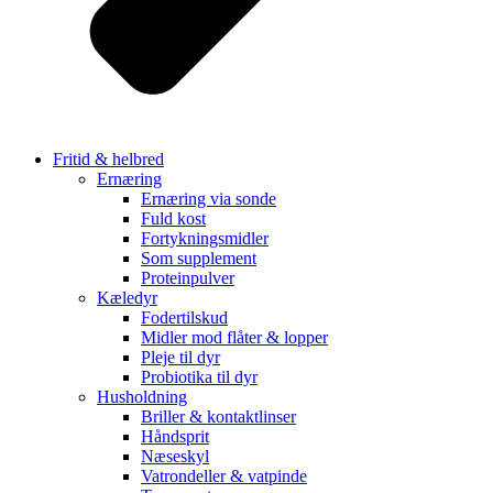
Fritid & helbred
Ernæring
Ernæring via sonde
Fuld kost
Fortykningsmidler
Som supplement
Proteinpulver
Kæledyr
Fodertilskud
Midler mod flåter & lopper
Pleje til dyr
Probiotika til dyr
Husholdning
Briller & kontaktlinser
Håndsprit
Næseskyl
Vatrondeller & vatpinde