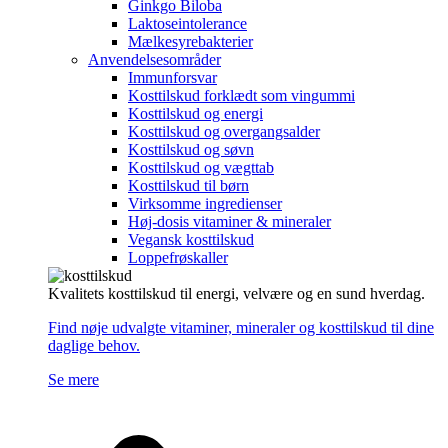
Ginkgo Biloba
Laktoseintolerance
Mælkesyrebakterier
Anvendelsesområder
Immunforsvar
Kosttilskud forklædt som vingummi
Kosttilskud og energi
Kosttilskud og overgangsalder
Kosttilskud og søvn
Kosttilskud og vægttab
Kosttilskud til børn
Virksomme ingredienser
Høj-dosis vitaminer & mineraler
Vegansk kosttilskud
Loppefrøskaller
Kvalitets kosttilskud til energi, velvære og en sund hverdag.
Find nøje udvalgte vitaminer, mineraler og kosttilskud til dine
daglige behov.
Se mere