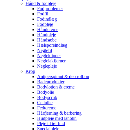
Hånd & fodpleje
Fodproblemer
Fodfil
Fodindlæg
Fodpleje
Håndcreme
Håndpleje
Håndsæbe
Hælsporeindlæg
Neglefil
Negleklipper
Neglelakfjerner
Neglepleje
Krop
Antiperspirant & deo roll-on
Badeprodukter
Bodylotion & creme
Bodyolie
Bodyscrub
Cellulite
Fedtcreme
Hårfjerning & barbering
Hudpleje med lanolin
Pleje til tør hud
Specialpleje