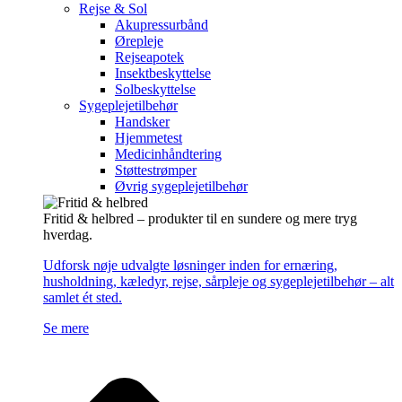
Rejse & Sol
Akupressurbånd
Ørepleje
Rejseapotek
Insektbeskyttelse
Solbeskyttelse
Sygeplejetilbehør
Handsker
Hjemmetest
Medicinhåndtering
Støttestrømper
Øvrig sygeplejetilbehør
Fritid & helbred – produkter til en sundere og mere tryg
hverdag.
Udforsk nøje udvalgte løsninger inden for ernæring,
husholdning, kæledyr, rejse, sårpleje og sygeplejetilbehør – alt
samlet ét sted.
Se mere