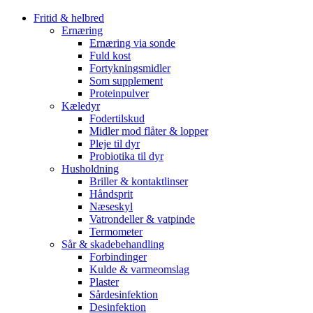
Fritid & helbred
Ernæring
Ernæring via sonde
Fuld kost
Fortykningsmidler
Som supplement
Proteinpulver
Kæledyr
Fodertilskud
Midler mod flåter & lopper
Pleje til dyr
Probiotika til dyr
Husholdning
Briller & kontaktlinser
Håndsprit
Næseskyl
Vatrondeller & vatpinde
Termometer
Sår & skadebehandling
Forbindinger
Kulde & varmeomslag
Plaster
Sårdesinfektion
Desinfektion