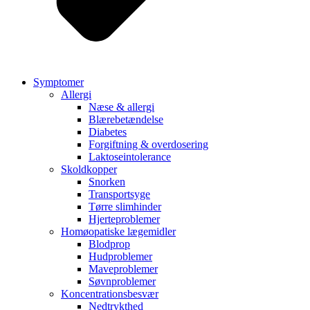
Symptomer
Allergi
Næse & allergi
Blærebetændelse
Diabetes
Forgiftning & overdosering
Laktoseintolerance
Skoldkopper
Snorken
Transportsyge
Tørre slimhinder
Hjerteproblemer
Homøopatiske lægemidler
Blodprop
Hudproblemer
Maveproblemer
Søvnproblemer
Koncentrationsbesvær
Nedtrykthed