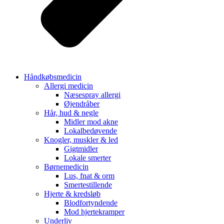
Håndkøbsmedicin
Allergi medicin
Næsespray allergi
Øjendråber
Hår, hud & negle
Midler mod akne
Lokalbedøvende
Knogler, muskler & led
Gigtmidler
Lokale smerter
Børnemedicin
Lus, fnat & orm
Smertestillende
Hjerte & kredsløb
Blodfortyndende
Mod hjertekramper
Underliv