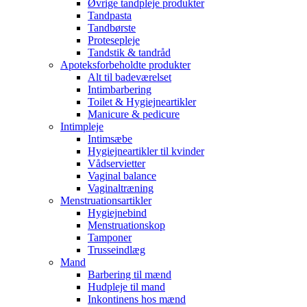
Øvrige tandpleje produkter
Tandpasta
Tandbørste
Protesepleje
Tandstik & tandråd
Apoteksforbeholdte produkter
Alt til badeværelset
Intimbarbering
Toilet & Hygiejneartikler
Manicure & pedicure
Intimpleje
Intimsæbe
Hygiejneartikler til kvinder
Vådservietter
Vaginal balance
Vaginaltræning
Menstruationsartikler
Hygiejnebind
Menstruationskop
Tamponer
Trusseindlæg
Mand
Barbering til mænd
Hudpleje til mand
Inkontinens hos mænd