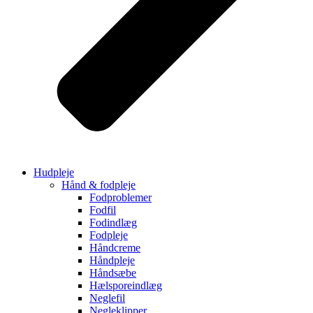
Hudpleje
Hånd & fodpleje
Fodproblemer
Fodfil
Fodindlæg
Fodpleje
Håndcreme
Håndpleje
Håndsæbe
Hælsporeindlæg
Neglefil
Negleklipper