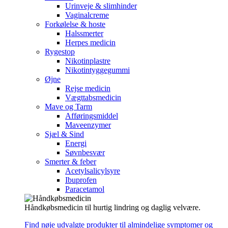
Urinveje & slimhinder
Vaginalcreme
Forkølelse & hoste
Halssmerter
Herpes medicin
Rygestop
Nikotinplastre
Nikotintyggegummi
Øjne
Rejse medicin
Vægttabsmedicin
Mave og Tarm
Afføringsmiddel
Maveenzymer
Sjæl & Sind
Energi
Søvnbesvær
Smerter & feber
Acetylsalicylsyre
Ibuprofen
Paracetamol
Håndkøbsmedicin til hurtig lindring og daglig velvære.
Find nøje udvalgte produkter til almindelige symptomer og