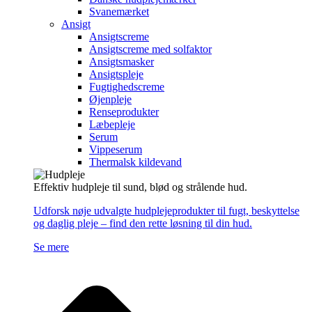
Svanemærket
Ansigt
Ansigtscreme
Ansigtscreme med solfaktor
Ansigtsmasker
Ansigtspleje
Fugtighedscreme
Øjenpleje
Renseprodukter
Læbepleje
Serum
Vippeserum
Thermalsk kildevand
Effektiv hudpleje til sund, blød og strålende hud.
Udforsk nøje udvalgte hudplejeprodukter til fugt, beskyttelse
og daglig pleje – find den rette løsning til din hud.
Se mere