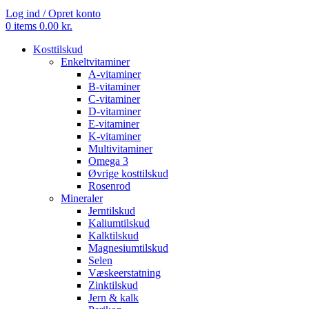
Log ind / Opret konto
0
items
0.00
kr.
Kosttilskud
Enkeltvitaminer
A-vitaminer
B-vitaminer
C-vitaminer
D-vitaminer
E-vitaminer
K-vitaminer
Multivitaminer
Omega 3
Øvrige kosttilskud
Rosenrod
Mineraler
Jerntilskud
Kaliumtilskud
Kalktilskud
Magnesiumtilskud
Selen
Væskeerstatning
Zinktilskud
Jern & kalk