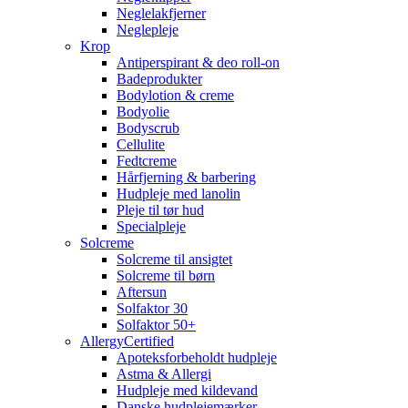
Neglelakfjerner
Neglepleje
Krop
Antiperspirant & deo roll-on
Badeprodukter
Bodylotion & creme
Bodyolie
Bodyscrub
Cellulite
Fedtcreme
Hårfjerning & barbering
Hudpleje med lanolin
Pleje til tør hud
Specialpleje
Solcreme
Solcreme til ansigtet
Solcreme til børn
Aftersun
Solfaktor 30
Solfaktor 50+
AllergyCertified
Apoteksforbeholdt hudpleje
Astma & Allergi
Hudpleje med kildevand
Danske hudplejemærker