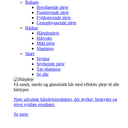
Balsam
Beroligende pleje
Fugtgivende pleje
Fyldegivende pleje
Genopbyggende pleje
Hårkur
Hårtabspleje
Hårvoks
Mild pleje
Shampoo
Skæl
Styling
Styrkende pleje
Tør shampoo
Se alle
Få sundt, stærkt og glansfuldt hår med effektiv pleje til alle
hårtyper.
Nøje udvalgte hårplejeprodukter, der styrker, beskytter og
giver synlige resultater.
Se mere