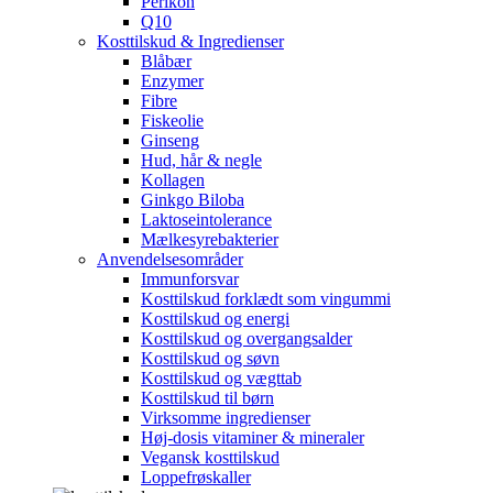
Perikon
Q10
Kosttilskud & Ingredienser
Blåbær
Enzymer
Fibre
Fiskeolie
Ginseng
Hud, hår & negle
Kollagen
Ginkgo Biloba
Laktoseintolerance
Mælkesyrebakterier
Anvendelsesområder
Immunforsvar
Kosttilskud forklædt som vingummi
Kosttilskud og energi
Kosttilskud og overgangsalder
Kosttilskud og søvn
Kosttilskud og vægttab
Kosttilskud til børn
Virksomme ingredienser
Høj-dosis vitaminer & mineraler
Vegansk kosttilskud
Loppefrøskaller