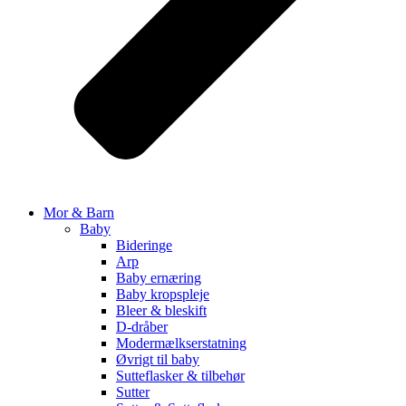
Mor & Barn
Baby
Bideringe
Arp
Baby ernæring
Baby kropspleje
Bleer & bleskift
D-dråber
Modermælkserstatning
Øvrigt til baby
Sutteflasker & tilbehør
Sutter