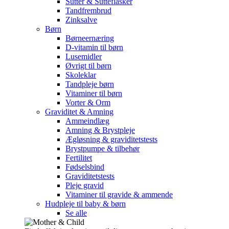
Sutter & Sutteflasker
Tandfrembrud
Zinksalve
Børn
Børneernæring
D-vitamin til børn
Lusemidler
Øvrigt til børn
Skoleklar
Tandpleje børn
Vitaminer til børn
Vorter & Orm
Graviditet & Amning
Ammeindlæg
Amning & Brystpleje
Ægløsning & graviditetstests
Brystpumpe & tilbehør
Fertilitet
Fødselsbind
Graviditetstests
Pleje gravid
Vitaminer til gravide & ammende
Hudpleje til baby & børn
Se alle