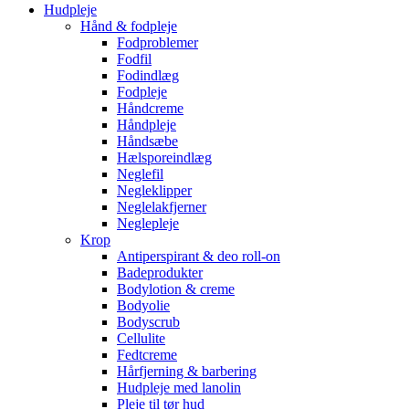
Hudpleje
Hånd & fodpleje
Fodproblemer
Fodfil
Fodindlæg
Fodpleje
Håndcreme
Håndpleje
Håndsæbe
Hælsporeindlæg
Neglefil
Negleklipper
Neglelakfjerner
Neglepleje
Krop
Antiperspirant & deo roll-on
Badeprodukter
Bodylotion & creme
Bodyolie
Bodyscrub
Cellulite
Fedtcreme
Hårfjerning & barbering
Hudpleje med lanolin
Pleje til tør hud