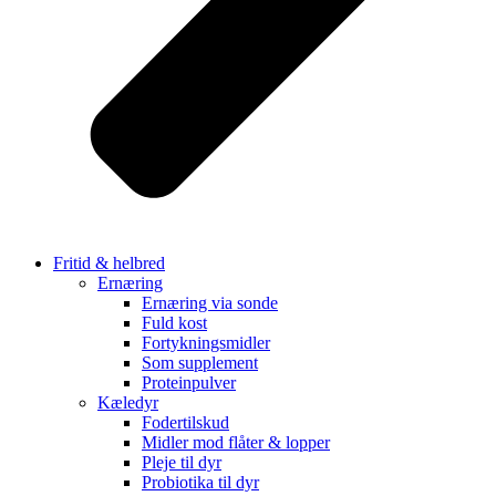
Fritid & helbred
Ernæring
Ernæring via sonde
Fuld kost
Fortykningsmidler
Som supplement
Proteinpulver
Kæledyr
Fodertilskud
Midler mod flåter & lopper
Pleje til dyr
Probiotika til dyr