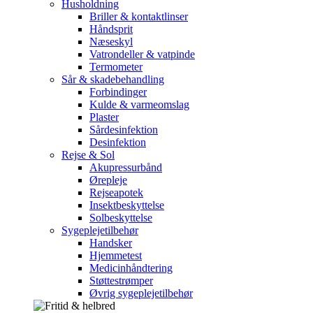
Husholdning
Briller & kontaktlinser
Håndsprit
Næseskyl
Vatrondeller & vatpinde
Termometer
Sår & skadebehandling
Forbindinger
Kulde & varmeomslag
Plaster
Sårdesinfektion
Desinfektion
Rejse & Sol
Akupressurbånd
Ørepleje
Rejseapotek
Insektbeskyttelse
Solbeskyttelse
Sygeplejetilbehør
Handsker
Hjemmetest
Medicinhåndtering
Støttestrømper
Øvrig sygeplejetilbehør