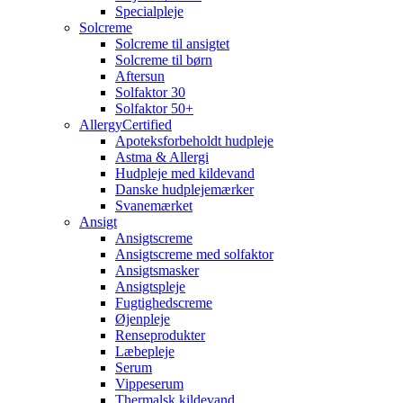
Specialpleje
Solcreme
Solcreme til ansigtet
Solcreme til børn
Aftersun
Solfaktor 30
Solfaktor 50+
AllergyCertified
Apoteksforbeholdt hudpleje
Astma & Allergi
Hudpleje med kildevand
Danske hudplejemærker
Svanemærket
Ansigt
Ansigtscreme
Ansigtscreme med solfaktor
Ansigtsmasker
Ansigtspleje
Fugtighedscreme
Øjenpleje
Renseprodukter
Læbepleje
Serum
Vippeserum
Thermalsk kildevand