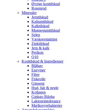
Øvrige kosttilskud
Rosenrod
Mineraler
Jerntilskud
Kaliumtilskud
Kalktilskud
Magnesiumtilskud
Selen
Væskeerstatning
Zinktilskud
Jern & kalk
Perikon
Q10
Kosttilskud & Ingredienser
Blåbær
Enzymer
Fibre
Fiskeolie
Ginseng
Hud, hår & negle
Kollagen
Ginkgo Biloba
Laktoseintolerance
Mælkesyrebakterier
Anvendelsesområder