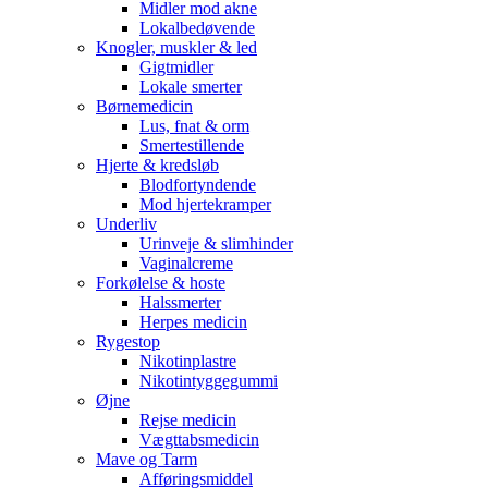
Midler mod akne
Lokalbedøvende
Knogler, muskler & led
Gigtmidler
Lokale smerter
Børnemedicin
Lus, fnat & orm
Smertestillende
Hjerte & kredsløb
Blodfortyndende
Mod hjertekramper
Underliv
Urinveje & slimhinder
Vaginalcreme
Forkølelse & hoste
Halssmerter
Herpes medicin
Rygestop
Nikotinplastre
Nikotintyggegummi
Øjne
Rejse medicin
Vægttabsmedicin
Mave og Tarm
Afføringsmiddel