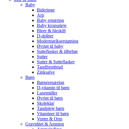
Baby
Bideringe
Arp
Baby ernæring
Baby kropspleje
Bleer & bleskift
D-dråber
Modermælkserstatning
Øvrigt til baby
Sutteflasker & tilbehør
Sutter
Sutter & Sutteflasker
Tandfrembrud
Zinksalve
Børn
Børneernæring
D-vitamin til børn
Lusemidler
Øvrigt til børn
Skoleklar
Tandpleje børn
Vitaminer til børn
Vorter & Orm
Graviditet & Amning