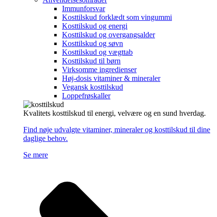
Immunforsvar
Kosttilskud forklædt som vingummi
Kosttilskud og energi
Kosttilskud og overgangsalder
Kosttilskud og søvn
Kosttilskud og vægttab
Kosttilskud til børn
Virksomme ingredienser
Høj-dosis vitaminer & mineraler
Vegansk kosttilskud
Loppefrøskaller
Kvalitets kosttilskud til energi, velvære og en sund hverdag.
Find nøje udvalgte vitaminer, mineraler og kosttilskud til dine
daglige behov.
Se mere