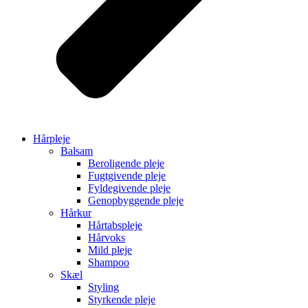
Hårpleje
Balsam
Beroligende pleje
Fugtgivende pleje
Fyldegivende pleje
Genopbyggende pleje
Hårkur
Hårtabspleje
Hårvoks
Mild pleje
Shampoo
Skæl
Styling
Styrkende pleje