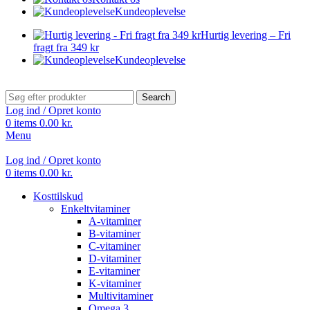
Kundeoplevelse
Hurtig levering – Fri
fragt fra 349 kr
Kundeoplevelse
Search
Log ind / Opret konto
0
items
0.00
kr.
Menu
Log ind / Opret konto
0
items
0.00
kr.
Kosttilskud
Enkeltvitaminer
A-vitaminer
B-vitaminer
C-vitaminer
D-vitaminer
E-vitaminer
K-vitaminer
Multivitaminer
Omega 3