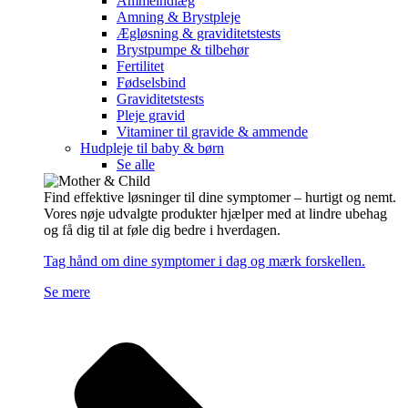
Ammeindlæg
Amning & Brystpleje
Ægløsning & graviditetstests
Brystpumpe & tilbehør
Fertilitet
Fødselsbind
Graviditetstests
Pleje gravid
Vitaminer til gravide & ammende
Hudpleje til baby & børn
Se alle
Find effektive løsninger til dine symptomer – hurtigt og nemt.
Vores nøje udvalgte produkter hjælper med at lindre ubehag
og få dig til at føle dig bedre i hverdagen.
Tag hånd om dine symptomer i dag og mærk forskellen.
Se mere