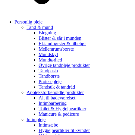
Personlig pleje
Tand & mund
Blegning
Blister & sår i munden
El-tandbørster & tilbehør
Mellemrumsbørste
Mundskyl
Mundtørhed
Øvrige tandpleje produkter
Tandpasta
Tandbørste
Protesepleje
Tandstik & tandråd
Apoteksforbeholdte produkter
Alt til badeværelset
Intimbarbering
Toilet & Hygiejneartikler
Manicure & pedicure
Intimpleje
Intimsæbe
Hygiejneartikler til kvinder