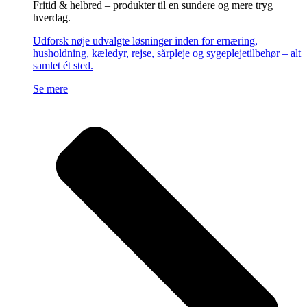
Fritid & helbred – produkter til en sundere og mere tryg
hverdag.
Udforsk nøje udvalgte løsninger inden for ernæring,
husholdning, kæledyr, rejse, sårpleje og sygeplejetilbehør – alt
samlet ét sted.
Se mere