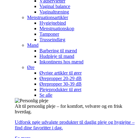
Vådservietter
Vaginal balance
Vaginaltræning
Menstruationsartikler
Hygiejnebind
Menstruationskop
Tamponer
Trusseindlæg
Mand
Barbering til mænd
Hudpleje til mand
Inkontinens hos mænd
Øre
Øvrige artikler til ører
Ørepropper 20-29 dB
Ørepropper 30-39 dB
Plejeprodukter til øret
Se alle
Alt til personlig pleje – for komfort, velvære og en frisk
hverdag.
Udforsk nøje udvalgte produkter til daglig pleje og hygiejne –
find dine favoritter i dag.