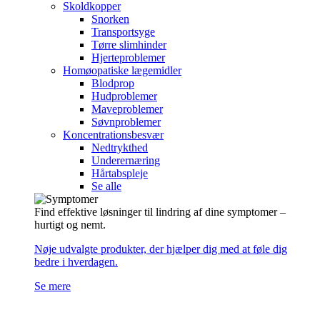
Skoldkopper
Snorken
Transportsyge
Tørre slimhinder
Hjerteproblemer
Homøopatiske lægemidler
Blodprop
Hudproblemer
Maveproblemer
Søvnproblemer
Koncentrationsbesvær
Nedtrykthed
Underernæring
Hårtabspleje
Se alle
Find effektive løsninger til lindring af dine symptomer –
hurtigt og nemt.
Nøje udvalgte produkter, der hjælper dig med at føle dig
bedre i hverdagen.
Se mere