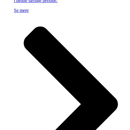
i denne særlige periode.
Se mere