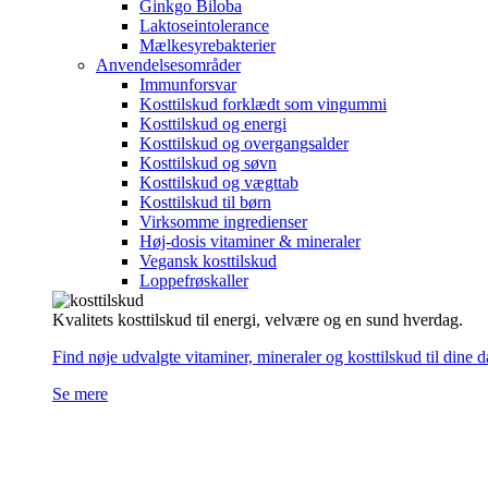
Ginkgo Biloba
Laktoseintolerance
Mælkesyrebakterier
Anvendelsesområder
Immunforsvar
Kosttilskud forklædt som vingummi
Kosttilskud og energi
Kosttilskud og overgangsalder
Kosttilskud og søvn
Kosttilskud og vægttab
Kosttilskud til børn
Virksomme ingredienser
Høj-dosis vitaminer & mineraler
Vegansk kosttilskud
Loppefrøskaller
Kvalitets kosttilskud til energi, velvære og en sund hverdag.
Find nøje udvalgte vitaminer, mineraler og kosttilskud til dine 
Se mere