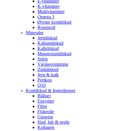
E-vitaminer
K-vitaminer
Multivitaminer
Omega 3
Øvrige kosttilskud
Rosenrod
Mineraler
Jerntilskud
Kaliumtilskud
Kalktilskud
Magnesiumtilskud
Selen
Væskeerstatning
Zinktilskud
Jern & kalk
Perikon
Q10
Kosttilskud & Ingredienser
Blåbær
Enzymer
Fibre
Fiskeolie
Ginseng
Hud, hår & negle
Kollagen