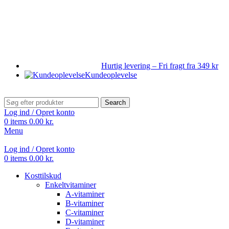
Hurtig levering – Fri fragt fra 349 kr
Kundeoplevelse
Search
Log ind / Opret konto
0
items
0.00
kr.
Menu
Log ind / Opret konto
0
items
0.00
kr.
Kosttilskud
Enkeltvitaminer
A-vitaminer
B-vitaminer
C-vitaminer
D-vitaminer