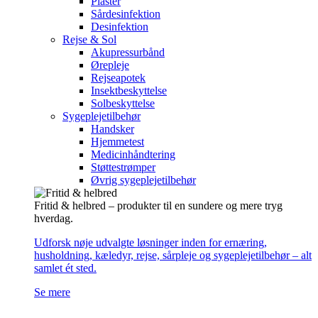
Plaster
Sårdesinfektion
Desinfektion
Rejse & Sol
Akupressurbånd
Ørepleje
Rejseapotek
Insektbeskyttelse
Solbeskyttelse
Sygeplejetilbehør
Handsker
Hjemmetest
Medicinhåndtering
Støttestrømper
Øvrig sygeplejetilbehør
Fritid & helbred – produkter til en sundere og mere tryg
hverdag.
Udforsk nøje udvalgte løsninger inden for ernæring,
husholdning, kæledyr, rejse, sårpleje og sygeplejetilbehør – alt
samlet ét sted.
Se mere