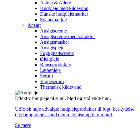
Astma & Allergi
Hudpleje med kildevand
Danske hudplejemærker
Svanemærket
Ansigt
Ansigtscreme
Ansigtscreme med solfaktor
Ansigtsmasker
Ansigtspleje
Fugtighedscreme
Øjenpleje
Renseprodukter
Læbepleje
Serum
Vippeserum
Thermalsk kildevand
Effektiv hudpleje til sund, blød og strålende hud.
Udforsk nøje udvalgte hudplejeprodukter til fugt, beskyttelse
og daglig pleje – find den rette løsning til din hud.
Se mere