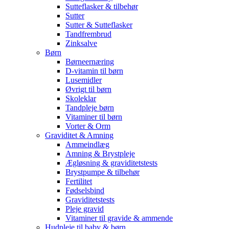
Sutteflasker & tilbehør
Sutter
Sutter & Sutteflasker
Tandfrembrud
Zinksalve
Børn
Børneernæring
D-vitamin til børn
Lusemidler
Øvrigt til børn
Skoleklar
Tandpleje børn
Vitaminer til børn
Vorter & Orm
Graviditet & Amning
Ammeindlæg
Amning & Brystpleje
Ægløsning & graviditetstests
Brystpumpe & tilbehør
Fertilitet
Fødselsbind
Graviditetstests
Pleje gravid
Vitaminer til gravide & ammende
Hudpleje til baby & børn