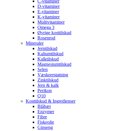
C-vitaminer
D-vitaminer
E-vitaminer
K-vitaminer
Multivitaminer
Omega 3
Øvrige kosttilskud
Rosenrod
Mineraler
Jerntilskud
Kaliumtilskud
Kalktilskud
Magnesiumtilskud
Selen
Væskeerstatning
Zinktilskud
Jern & kalk
Perikon
Q10
Kosttilskud & Ingredienser
Blåbær
Enzymer
Fibre
Fiskeolie
Ginseng