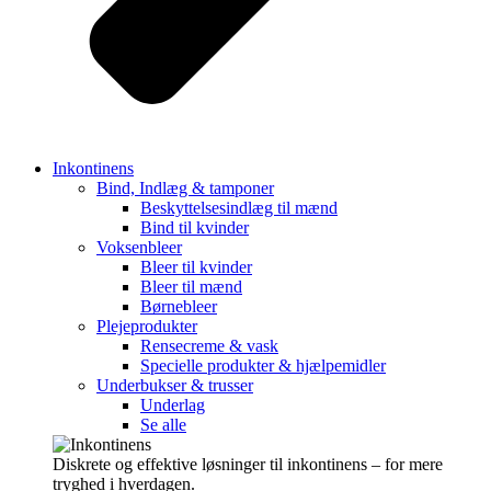
Inkontinens
Bind, Indlæg & tamponer
Beskyttelsesindlæg til mænd
Bind til kvinder
Voksenbleer
Bleer til kvinder
Bleer til mænd
Børnebleer
Plejeprodukter
Rensecreme & vask
Specielle produkter & hjælpemidler
Underbukser & trusser
Underlag
Se alle
Diskrete og effektive løsninger til inkontinens – for mere
tryghed i hverdagen.