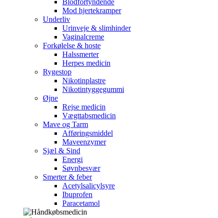
Blodfortyndende
Mod hjertekramper
Underliv
Urinveje & slimhinder
Vaginalcreme
Forkølelse & hoste
Halssmerter
Herpes medicin
Rygestop
Nikotinplastre
Nikotintyggegummi
Øjne
Rejse medicin
Vægttabsmedicin
Mave og Tarm
Afføringsmiddel
Maveenzymer
Sjæl & Sind
Energi
Søvnbesvær
Smerter & feber
Acetylsalicylsyre
Ibuprofen
Paracetamol