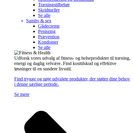
Træningstilbehør
Skridttæller
Se alle
Samliv & sex
Glidecreme
Penisring
Prævention
Kondomer
Se alle
Udforsk vores udvalg af fitness- og helseprodukter til træning,
energi og daglig velvære. Find kosttilskud og effektive
løsninger til en sundere livsstil.
Find trygge og nøje udvalgte produkter, der støtter dine behov
i denne særlige periode.
Se mere