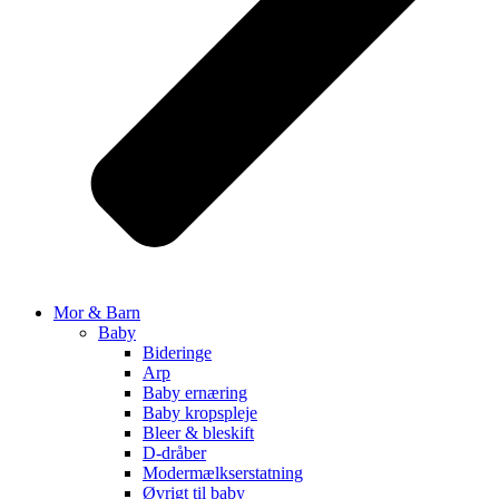
Mor & Barn
Baby
Bideringe
Arp
Baby ernæring
Baby kropspleje
Bleer & bleskift
D-dråber
Modermælkserstatning
Øvrigt til baby