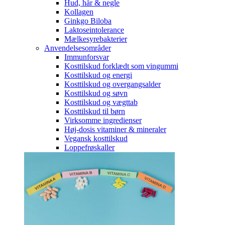
Hud, hår & negle
Kollagen
Ginkgo Biloba
Laktoseintolerance
Mælkesyrebakterier
Anvendelsesområder
Immunforsvar
Kosttilskud forklædt som vingummi
Kosttilskud og energi
Kosttilskud og overgangsalder
Kosttilskud og søvn
Kosttilskud og vægttab
Kosttilskud til børn
Virksomme ingredienser
Høj-dosis vitaminer & mineraler
Vegansk kosttilskud
Loppefrøskaller