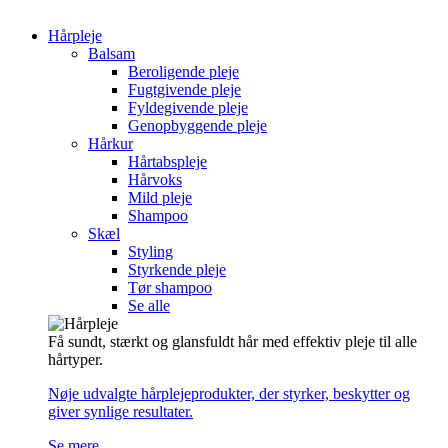
Hårpleje
Balsam
Beroligende pleje
Fugtgivende pleje
Fyldegivende pleje
Genopbyggende pleje
Hårkur
Hårtabspleje
Hårvoks
Mild pleje
Shampoo
Skæl
Styling
Styrkende pleje
Tør shampoo
Se alle
Få sundt, stærkt og glansfuldt hår med effektiv pleje til alle
hårtyper.
Nøje udvalgte hårplejeprodukter, der styrker, beskytter og
giver synlige resultater.
Se mere