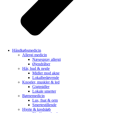
Håndkøbsmedicin
Allergi medicin
Næsespray allergi
Øjendråber
Hår, hud & negle
Midler mod akne
Lokalbedøvende
Knogler, muskler & led
Gigtmidler
Lokale smerter
Børnemedicin
Lus, fnat & orm
Smertestillende
Hjerte & kredsløb