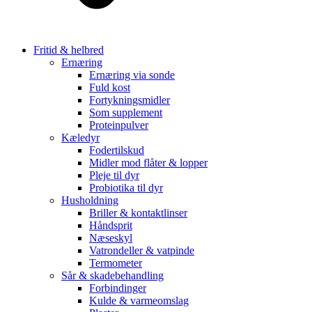
Fritid & helbred
Ernæring
Ernæring via sonde
Fuld kost
Fortykningsmidler
Som supplement
Proteinpulver
Kæledyr
Fodertilskud
Midler mod flåter & lopper
Pleje til dyr
Probiotika til dyr
Husholdning
Briller & kontaktlinser
Håndsprit
Næseskyl
Vatrondeller & vatpinde
Termometer
Sår & skadebehandling
Forbindinger
Kulde & varmeomslag