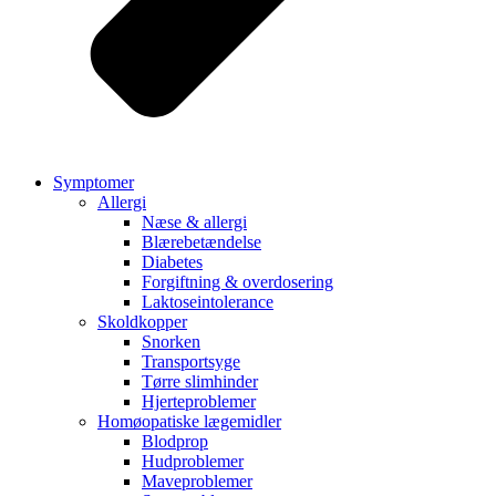
Symptomer
Allergi
Næse & allergi
Blærebetændelse
Diabetes
Forgiftning & overdosering
Laktoseintolerance
Skoldkopper
Snorken
Transportsyge
Tørre slimhinder
Hjerteproblemer
Homøopatiske lægemidler
Blodprop
Hudproblemer
Maveproblemer