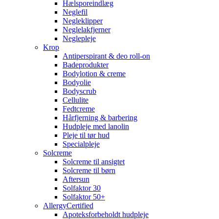
Hælsporeindlæg
Neglefil
Negleklipper
Neglelakfjerner
Neglepleje
Krop
Antiperspirant & deo roll-on
Badeprodukter
Bodylotion & creme
Bodyolie
Bodyscrub
Cellulite
Fedtcreme
Hårfjerning & barbering
Hudpleje med lanolin
Pleje til tør hud
Specialpleje
Solcreme
Solcreme til ansigtet
Solcreme til børn
Aftersun
Solfaktor 30
Solfaktor 50+
AllergyCertified
Apoteksforbeholdt hudpleje