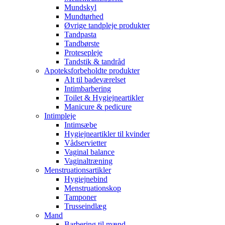
Mundskyl
Mundtørhed
Øvrige tandpleje produkter
Tandpasta
Tandbørste
Protesepleje
Tandstik & tandråd
Apoteksforbeholdte produkter
Alt til badeværelset
Intimbarbering
Toilet & Hygiejneartikler
Manicure & pedicure
Intimpleje
Intimsæbe
Hygiejneartikler til kvinder
Vådservietter
Vaginal balance
Vaginaltræning
Menstruationsartikler
Hygiejnebind
Menstruationskop
Tamponer
Trusseindlæg
Mand
Barbering til mænd