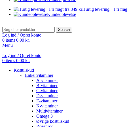
Hurtig levering – Fri frag
Kundeoplevelse
Search
Log ind / Opret konto
0
items
0.00
kr.
Menu
Log ind / Opret konto
0
items
0.00
kr.
Kosttilskud
Enkeltvitaminer
A-vitaminer
B-vitaminer
C-vitaminer
D-vitaminer
E-vitaminer
K-vitaminer
Multivitaminer
Omega 3
Øvrige kosttilskud
Rosenrod