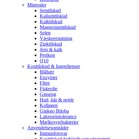
Mineraler
Jerntilskud
Kaliumtilskud
Kalktilskud
Magnesiumtilskud
Selen
Væskeerstatning
Zinktilskud
Jern & kalk
Perikon
Q10
Kosttilskud & Ingredienser
Blåbær
Enzymer
Fibre
Fiskeolie
Ginseng
Hud, hår & negle
Kollagen
Ginkgo Biloba
Laktoseintolerance
Mælkesyrebakterier
Anvendelsesområder
Immunforsvar
Kosttilskud forklædt som vingummi