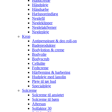
Håndcreme
Håndpleje
Håndsæbe
Hælsporeindlæg
Neglefil
Negleklipper
Neglelakfjerner
Neglepleje
Krop
Antiperspirant & deo roll-on
Badeprodukter
Bodylotion & creme
Bodyolie
Bodyscrub
Cellulite
Fedtcreme
Hårfjerning & barbering
Hudpleje med lanolin
Pleje til tør hud
Specialpleje
Solcreme
Solcreme til ansigtet
Solcreme til børn
Aftersun
Solfaktor 30