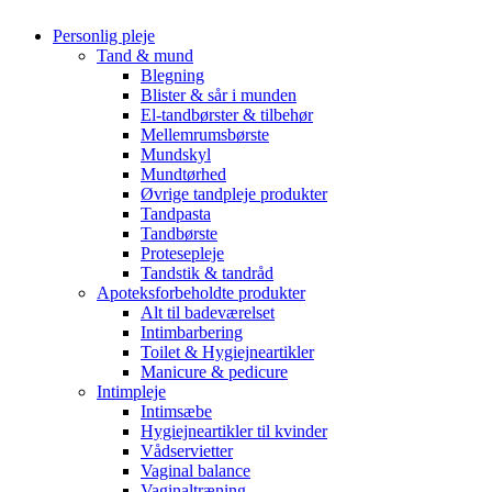
Personlig pleje
Tand & mund
Blegning
Blister & sår i munden
El-tandbørster & tilbehør
Mellemrumsbørste
Mundskyl
Mundtørhed
Øvrige tandpleje produkter
Tandpasta
Tandbørste
Protesepleje
Tandstik & tandråd
Apoteksforbeholdte produkter
Alt til badeværelset
Intimbarbering
Toilet & Hygiejneartikler
Manicure & pedicure
Intimpleje
Intimsæbe
Hygiejneartikler til kvinder
Vådservietter
Vaginal balance
Vaginaltræning