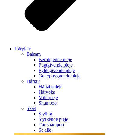
Hårpleje
Balsam
Beroligende pleje
Fugtgivende pleje
Fyldegivende pleje
Genopbyggende pleje
Hårkur
Hårtabspleje
Hårvoks
Mild pleje
Shampoo
Skæl
Styling
Styrkende pleje
Tør shampoo
Se alle