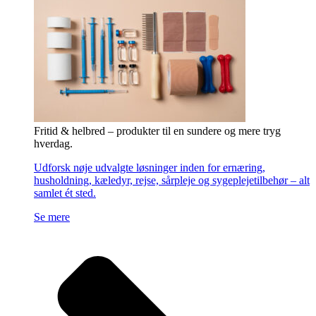
Fritid & helbred – produkter til en sundere og mere tryg
hverdag.
Udforsk nøje udvalgte løsninger inden for ernæring,
husholdning, kæledyr, rejse, sårpleje og sygeplejetilbehør – alt
samlet ét sted.
Se mere