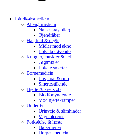
Håndkøbsmedicin
Allergi medicin
Næsespray allergi
Øjendråber
Hår, hud & negle
Midler mod akne
Lokalbedøvende
Knogler, muskler & led
Gigtmidler
Lokale smerter
Børnemedicin
Lus, fnat & orm
Smertestillende
Hjerte & kredsløb
Blodfortyndende
Mod hjertekramper
Underliv
Urinveje & slimhinder
Vaginalcreme
Forkølelse & hoste
Halssmerter
Herpes medicin