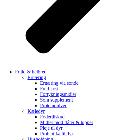
Fritid & helbred
Ernæring
Ernæring via sonde
Fuld kost
Fortykningsmidler
Som supplement
Proteinpulver
Kæledyr
Fodertilskud
Midler mod flåter & lopper
Pleje til dyr
Probiotika til dyr
Husholdning