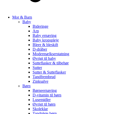
Mor & Barn
Baby
Bideringe
Arp
Baby ernæring
Baby kropspleje
Bleer & bleskift
D-dråber
Modermælkserstatning
Øvrigt til baby
Sutteflasker & tilbehør
Sutter
Sutter & Sutteflasker
Tandfrembrud
Zinksalve
Børn
Børneernæring
D-vitamin til børn
Lusemidler
Øvrigt til børn
Skoleklar
Tandpleje børn