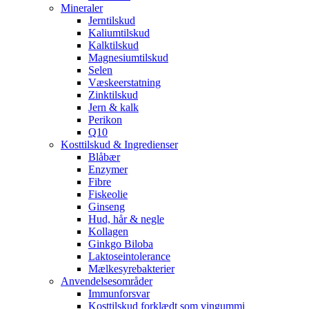
Mineraler
Jerntilskud
Kaliumtilskud
Kalktilskud
Magnesiumtilskud
Selen
Væskeerstatning
Zinktilskud
Jern & kalk
Perikon
Q10
Kosttilskud & Ingredienser
Blåbær
Enzymer
Fibre
Fiskeolie
Ginseng
Hud, hår & negle
Kollagen
Ginkgo Biloba
Laktoseintolerance
Mælkesyrebakterier
Anvendelsesområder
Immunforsvar
Kosttilskud forklædt som vingummi