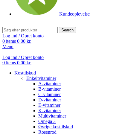
Kundeoplevelse
Search
Log ind / Opret konto
0
items
0.00
kr.
Menu
Log ind / Opret konto
0
items
0.00
kr.
Kosttilskud
Enkeltvitaminer
A-vitaminer
B-vitaminer
C-vitaminer
D-vitaminer
E-vitaminer
K-vitaminer
Multivitaminer
Omega 3
Øvrige kosttilskud
Rosenrod