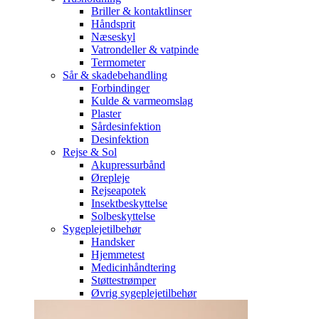
Briller & kontaktlinser
Håndsprit
Næseskyl
Vatrondeller & vatpinde
Termometer
Sår & skadebehandling
Forbindinger
Kulde & varmeomslag
Plaster
Sårdesinfektion
Desinfektion
Rejse & Sol
Akupressurbånd
Ørepleje
Rejseapotek
Insektbeskyttelse
Solbeskyttelse
Sygeplejetilbehør
Handsker
Hjemmetest
Medicinhåndtering
Støttestrømper
Øvrig sygeplejetilbehør