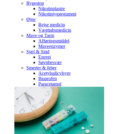
Rygestop
Nikotinplastre
Nikotintyggegummi
Øjne
Rejse medicin
Vægttabsmedicin
Mave og Tarm
Afføringsmiddel
Maveenzymer
Sjæl & Sind
Energi
Søvnbesvær
Smerter & feber
Acetylsalicylsyre
Ibuprofen
Paracetamol