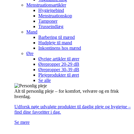
Menstruationsartikler
Hygiejnebind
Menstruationskop
Tamponer
Trusseindlæg
Mand
Barbering til mænd
Hudpleje til mand
Inkontinens hos mænd
Øre
Øvrige artikler til ører
Ørepropper 20-29 dB
Ørepropper 30-39 dB
Plejeprodukter til øret
Se alle
Alt til personlig pleje – for komfort, velvære og en frisk
hverdag.
Udforsk nøje udvalgte produkter til daglig pleje og hygiejne –
find dine favoritter i dag.
Se mere