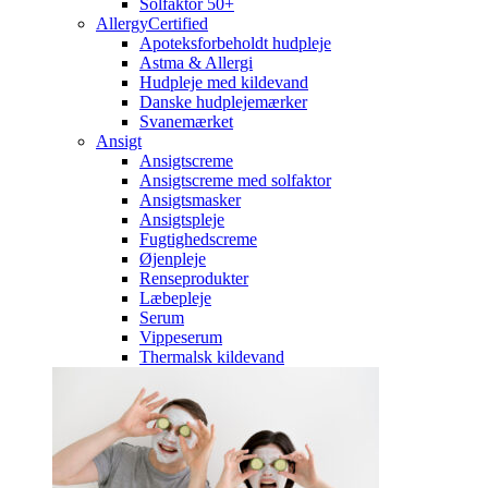
Solfaktor 50+
AllergyCertified
Apoteksforbeholdt hudpleje
Astma & Allergi
Hudpleje med kildevand
Danske hudplejemærker
Svanemærket
Ansigt
Ansigtscreme
Ansigtscreme med solfaktor
Ansigtsmasker
Ansigtspleje
Fugtighedscreme
Øjenpleje
Renseprodukter
Læbepleje
Serum
Vippeserum
Thermalsk kildevand