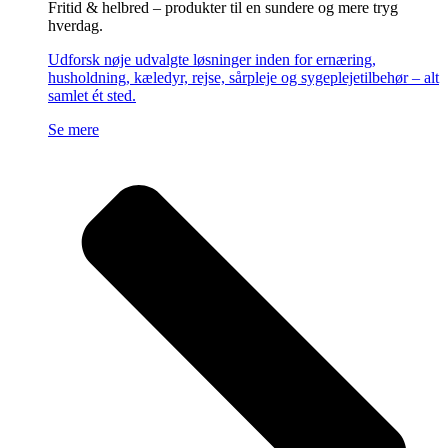
Fritid & helbred – produkter til en sundere og mere tryg
hverdag.
Udforsk nøje udvalgte løsninger inden for ernæring,
husholdning, kæledyr, rejse, sårpleje og sygeplejetilbehør – alt
samlet ét sted.
Se mere