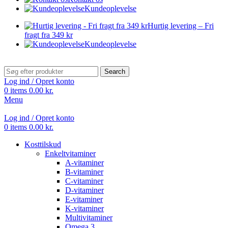
Kundeoplevelse
Hurtig levering – Fri
fragt fra 349 kr
Kundeoplevelse
Search
Log ind / Opret konto
0
items
0.00
kr.
Menu
Log ind / Opret konto
0
items
0.00
kr.
Kosttilskud
Enkeltvitaminer
A-vitaminer
B-vitaminer
C-vitaminer
D-vitaminer
E-vitaminer
K-vitaminer
Multivitaminer
Omega 3