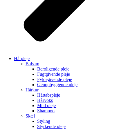
Hårpleje
Balsam
Beroligende pleje
Fugtgivende pleje
Fyldegivende pleje
Genopbyggende pleje
Hårkur
Hårtabspleje
Hårvoks
Mild pleje
Shampoo
Skæl
Styling
Styrkende pleje