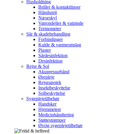
Husholdning
Briller & kontaktlinser
Håndsprit
Næseskyl
Vatrondeller & vatpinde
Termometer
Sår & skadebehandling
Forbindinger
Kulde & varmeomslag
Plaster
Sårdesinfektion
Desinfektion
Rejse & Sol
Akupressurbånd
Ørepleje
Rejseapotek
Insektbeskyttelse
Solbeskyttelse
Sygeplejetilbehør
Handsker
Hjemmetest
Medicinhåndtering
Støttestrømper
Øvrig sygeplejetilbehør