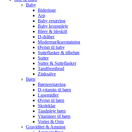
Baby
Bideringe
Arp
Baby ernæring
Baby kropspleje
Bleer & bleskift
D-dråber
Modermælkserstatning
Øvrigt til baby
Sutteflasker & tilbehør
Sutter
Sutter & Sutteflasker
Tandfrembrud
Zinksalve
Børn
Børneernæring
D-vitamin til børn
Lusemidler
Øvrigt til børn
Skoleklar
Tandpleje børn
Vitaminer til børn
Vorter & Orm
Graviditet & Amning