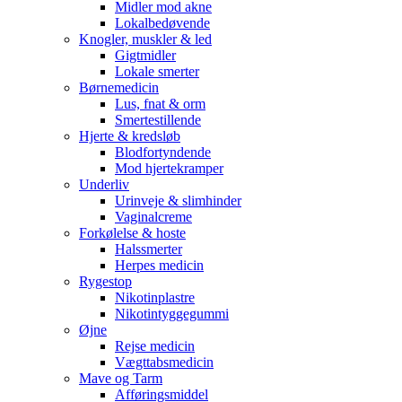
Midler mod akne
Lokalbedøvende
Knogler, muskler & led
Gigtmidler
Lokale smerter
Børnemedicin
Lus, fnat & orm
Smertestillende
Hjerte & kredsløb
Blodfortyndende
Mod hjertekramper
Underliv
Urinveje & slimhinder
Vaginalcreme
Forkølelse & hoste
Halssmerter
Herpes medicin
Rygestop
Nikotinplastre
Nikotintyggegummi
Øjne
Rejse medicin
Vægttabsmedicin
Mave og Tarm
Afføringsmiddel