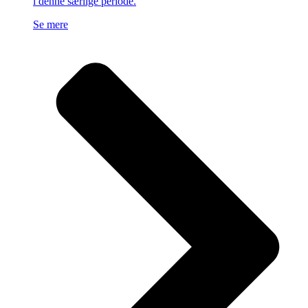
i denne særlige periode.
Se mere