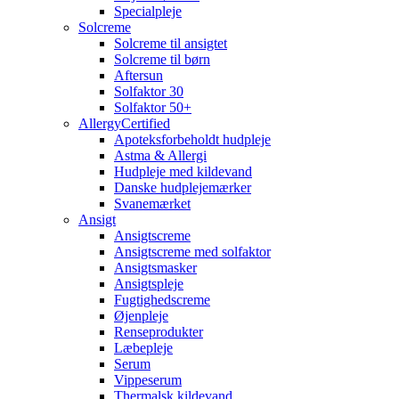
Specialpleje
Solcreme
Solcreme til ansigtet
Solcreme til børn
Aftersun
Solfaktor 30
Solfaktor 50+
AllergyCertified
Apoteksforbeholdt hudpleje
Astma & Allergi
Hudpleje med kildevand
Danske hudplejemærker
Svanemærket
Ansigt
Ansigtscreme
Ansigtscreme med solfaktor
Ansigtsmasker
Ansigtspleje
Fugtighedscreme
Øjenpleje
Renseprodukter
Læbepleje
Serum
Vippeserum
Thermalsk kildevand