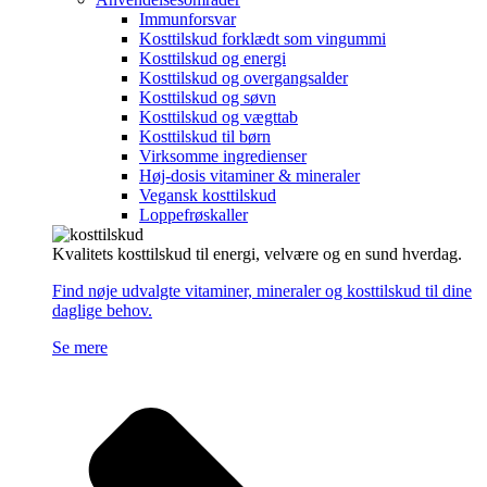
Immunforsvar
Kosttilskud forklædt som vingummi
Kosttilskud og energi
Kosttilskud og overgangsalder
Kosttilskud og søvn
Kosttilskud og vægttab
Kosttilskud til børn
Virksomme ingredienser
Høj-dosis vitaminer & mineraler
Vegansk kosttilskud
Loppefrøskaller
Kvalitets kosttilskud til energi, velvære og en sund hverdag.
Find nøje udvalgte vitaminer, mineraler og kosttilskud til dine
daglige behov.
Se mere