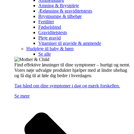
Ammeindlæg
Amning & Brystpleje
Ægløsning & graviditetstests
Brystpumpe & tilbehør
Fertilitet
Fødselsbind
Graviditetstests
Pleje gravid
Vitaminer til gravide & ammende
Hudpleje til baby & børn
Se alle
Find effektive løsninger til dine symptomer – hurtigt og nemt.
Vores nøje udvalgte produkter hjælper med at lindre ubehag
og få dig til at føle dig bedre i hverdagen.
Tag hånd om dine symptomer i dag og mærk forskellen.
Se mere