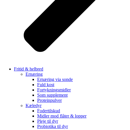
Fritid & helbred
Ernæring
Ernæring via sonde
Fuld kost
Fortykningsmidler
Som supplement
Proteinpulver
Kæledyr
Fodertilskud
Midler mod flåter & lopper
Pleje til dyr
Probiotika til dyr