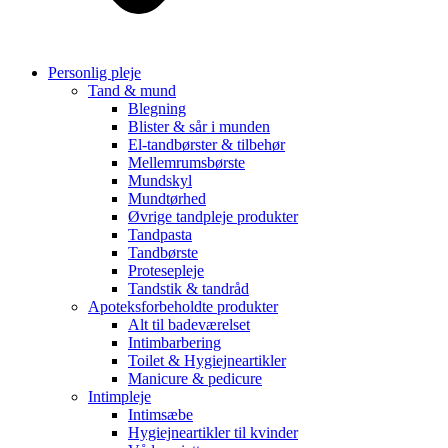
Personlig pleje
Tand & mund
Blegning
Blister & sår i munden
El-tandbørster & tilbehør
Mellemrumsbørste
Mundskyl
Mundtørhed
Øvrige tandpleje produkter
Tandpasta
Tandbørste
Protesepleje
Tandstik & tandråd
Apoteksforbeholdte produkter
Alt til badeværelset
Intimbarbering
Toilet & Hygiejneartikler
Manicure & pedicure
Intimpleje
Intimsæbe
Hygiejneartikler til kvinder