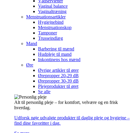
Vådservietter
Vaginal balance
Vaginaltræning
Menstruationsartikler
Hygiejnebind
Menstruationskop
Tamponer
Trusseindlæg
Mand
Barbering til mænd
Hudpleje til mand
Inkontinens hos mænd
Øre
Øvrige artikler til ører
Ørepropper 20-29 dB
Ørepropper 30-39 dB
Plejeprodukter til øret
Se alle
Alt til personlig pleje – for komfort, velvære og en frisk
hverdag.
Udforsk nøje udvalgte produkter til daglig pleje og hygiejne –
find dine favoritter i dag.