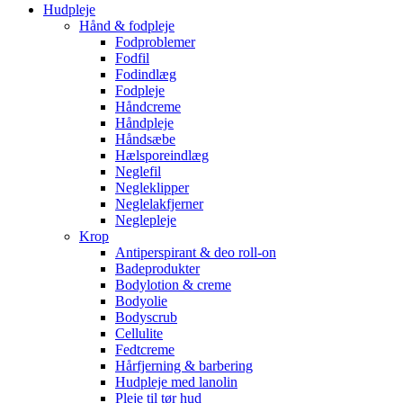
Hudpleje
Hånd & fodpleje
Fodproblemer
Fodfil
Fodindlæg
Fodpleje
Håndcreme
Håndpleje
Håndsæbe
Hælsporeindlæg
Neglefil
Negleklipper
Neglelakfjerner
Neglepleje
Krop
Antiperspirant & deo roll-on
Badeprodukter
Bodylotion & creme
Bodyolie
Bodyscrub
Cellulite
Fedtcreme
Hårfjerning & barbering
Hudpleje med lanolin
Pleje til tør hud