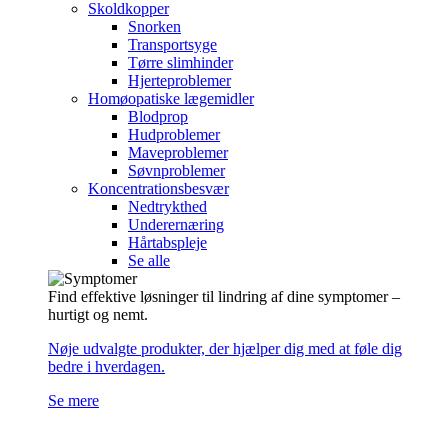
Skoldkopper
Snorken
Transportsyge
Tørre slimhinder
Hjerteproblemer
Homøopatiske lægemidler
Blodprop
Hudproblemer
Maveproblemer
Søvnproblemer
Koncentrationsbesvær
Nedtrykthed
Underernæring
Hårtabspleje
Se alle
Find effektive løsninger til lindring af dine symptomer –
hurtigt og nemt.
Nøje udvalgte produkter, der hjælper dig med at føle dig
bedre i hverdagen.
Se mere