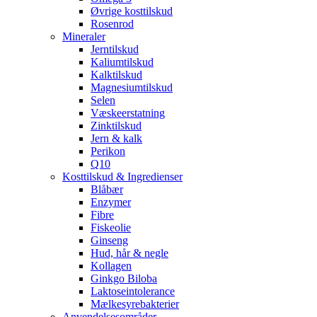
Øvrige kosttilskud
Rosenrod
Mineraler
Jerntilskud
Kaliumtilskud
Kalktilskud
Magnesiumtilskud
Selen
Væskeerstatning
Zinktilskud
Jern & kalk
Perikon
Q10
Kosttilskud & Ingredienser
Blåbær
Enzymer
Fibre
Fiskeolie
Ginseng
Hud, hår & negle
Kollagen
Ginkgo Biloba
Laktoseintolerance
Mælkesyrebakterier
Anvendelsesområder