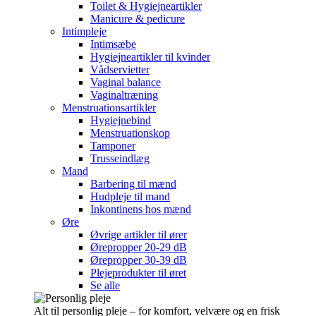
Toilet & Hygiejneartikler
Manicure & pedicure
Intimpleje
Intimsæbe
Hygiejneartikler til kvinder
Vådservietter
Vaginal balance
Vaginaltræning
Menstruationsartikler
Hygiejnebind
Menstruationskop
Tamponer
Trusseindlæg
Mand
Barbering til mænd
Hudpleje til mand
Inkontinens hos mænd
Øre
Øvrige artikler til ører
Ørepropper 20-29 dB
Ørepropper 30-39 dB
Plejeprodukter til øret
Se alle
Alt til personlig pleje – for komfort, velvære og en frisk