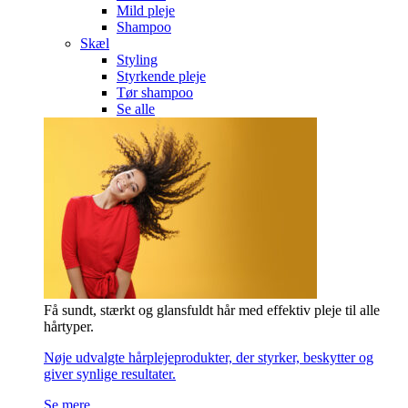
Mild pleje
Shampoo
Skæl
Styling
Styrkende pleje
Tør shampoo
Se alle
Få sundt, stærkt og glansfuldt hår med effektiv pleje til alle
hårtyper.
Nøje udvalgte hårplejeprodukter, der styrker, beskytter og
giver synlige resultater.
Se mere