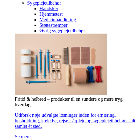
Sygeplejetilbehør
Handsker
Hjemmetest
Medicinhåndtering
Støttestrømper
Øvrig sygeplejetilbehør
Fritid & helbred – produkter til en sundere og mere tryg
hverdag.
Udforsk nøje udvalgte løsninger inden for ernæring,
husholdning, kæledyr, rejse, sårpleje og sygeplejetilbehør – alt
samlet ét sted.
Se mere