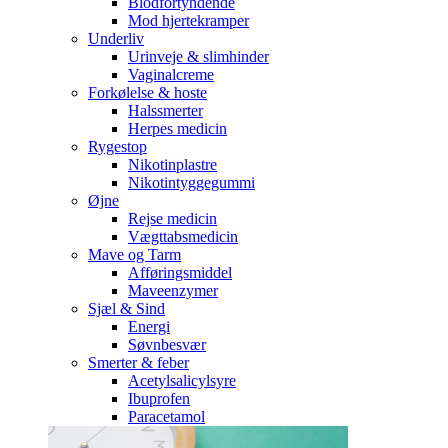
Blodfortyndende
Mod hjertekramper
Underliv
Urinveje & slimhinder
Vaginalcreme
Forkølelse & hoste
Halssmerter
Herpes medicin
Rygestop
Nikotinplastre
Nikotintyggegummi
Øjne
Rejse medicin
Vægttabsmedicin
Mave og Tarm
Afføringsmiddel
Maveenzymer
Sjæl & Sind
Energi
Søvnbesvær
Smerter & feber
Acetylsalicylsyre
Ibuprofen
Paracetamol