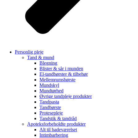
Personlig pleje
Tand & mund
Blegning
Blister & sår i munden
El-tandbørster & tilbehør
Mellemrumsbørste
Mundskyl
Mundtørhed
Øvrige tandpleje produkter
Tandpasta
Tandbørste
Protesepleje
Tandstik & tandråd
Apoteksforbeholdte produkter
Alt til badeværelset
Intimbarbering