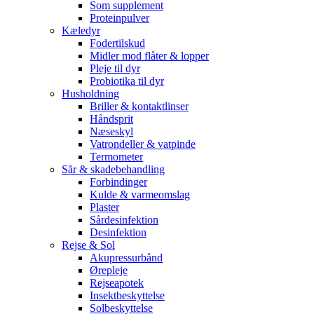
Som supplement
Proteinpulver
Kæledyr
Fodertilskud
Midler mod flåter & lopper
Pleje til dyr
Probiotika til dyr
Husholdning
Briller & kontaktlinser
Håndsprit
Næseskyl
Vatrondeller & vatpinde
Termometer
Sår & skadebehandling
Forbindinger
Kulde & varmeomslag
Plaster
Sårdesinfektion
Desinfektion
Rejse & Sol
Akupressurbånd
Ørepleje
Rejseapotek
Insektbeskyttelse
Solbeskyttelse