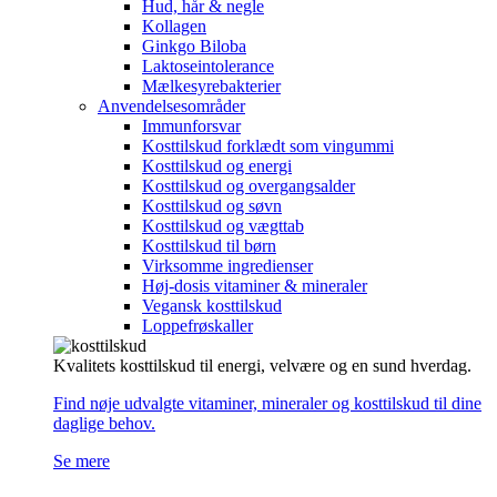
Hud, hår & negle
Kollagen
Ginkgo Biloba
Laktoseintolerance
Mælkesyrebakterier
Anvendelsesområder
Immunforsvar
Kosttilskud forklædt som vingummi
Kosttilskud og energi
Kosttilskud og overgangsalder
Kosttilskud og søvn
Kosttilskud og vægttab
Kosttilskud til børn
Virksomme ingredienser
Høj-dosis vitaminer & mineraler
Vegansk kosttilskud
Loppefrøskaller
Kvalitets kosttilskud til energi, velvære og en sund hverdag.
Find nøje udvalgte vitaminer, mineraler og kosttilskud til dine
daglige behov.
Se mere