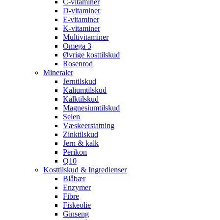
C-vitaminer
D-vitaminer
E-vitaminer
K-vitaminer
Multivitaminer
Omega 3
Øvrige kosttilskud
Rosenrod
Mineraler
Jerntilskud
Kaliumtilskud
Kalktilskud
Magnesiumtilskud
Selen
Væskeerstatning
Zinktilskud
Jern & kalk
Perikon
Q10
Kosttilskud & Ingredienser
Blåbær
Enzymer
Fibre
Fiskeolie
Ginseng