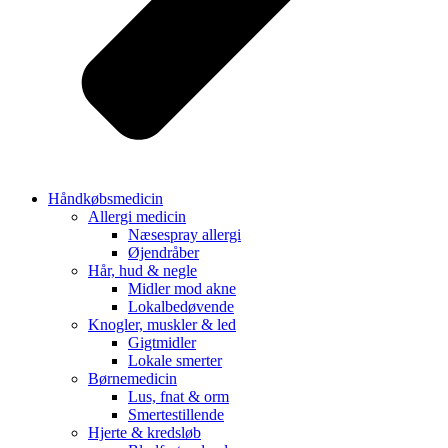
Håndkøbsmedicin
Allergi medicin
Næsespray allergi
Øjendråber
Hår, hud & negle
Midler mod akne
Lokalbedøvende
Knogler, muskler & led
Gigtmidler
Lokale smerter
Børnemedicin
Lus, fnat & orm
Smertestillende
Hjerte & kredsløb