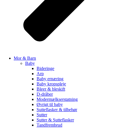
Mor & Barn
Baby
Bideringe
Arp
Baby ernæring
Baby kropspleje
Bleer & bleskift
D-dråber
Modermælkserstatning
Øvrigt til baby
Sutteflasker & tilbehør
Sutter
Sutter & Sutteflasker
Tandfrembrud