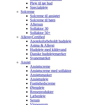
Pleje til tør hud
Specialpleje
Solcreme
Solcreme til ansigtet
Solcreme til børn
Aftersun
Solfaktor 30
Solfaktor 50+
AllergyCertified
Apoteksforbeholdt hudpleje
Astma & Allergi
Hudpleje med kildevand
Danske hudplejemærker
Svanemærket
Ansigt
Ansigtscreme
Ansigtscreme med solfaktor
Ansigtsmasker
Ansigtspleje
Fugtighedscreme
Øjenpleje
Renseprodukter
Læbepleje
Serum
Vippeserum