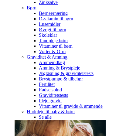
Zinksalve
Børn
Børneernæring
D-vitamin til børn
Lusemidler
Øvrigt til børn
Skoleklar
Tandpleje børn
Vitaminer til børn
Vorter & Orm
Graviditet & Amning
Ammeindlæg
Amning & Brystpleje
Ægløsning & graviditetstests
Brystpumpe & tilbehør
Fertilitet
Fødselsbind
Graviditetstests
Pleje gravid
Vitaminer til gravide & ammende
Hudpleje til baby & børn
Se alle