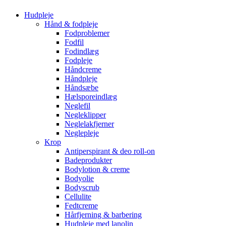
Hudpleje
Hånd & fodpleje
Fodproblemer
Fodfil
Fodindlæg
Fodpleje
Håndcreme
Håndpleje
Håndsæbe
Hælsporeindlæg
Neglefil
Negleklipper
Neglelakfjerner
Neglepleje
Krop
Antiperspirant & deo roll-on
Badeprodukter
Bodylotion & creme
Bodyolie
Bodyscrub
Cellulite
Fedtcreme
Hårfjerning & barbering
Hudpleje med lanolin