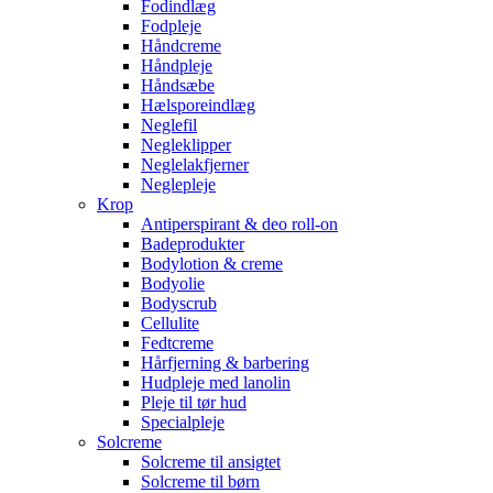
Fodindlæg
Fodpleje
Håndcreme
Håndpleje
Håndsæbe
Hælsporeindlæg
Neglefil
Negleklipper
Neglelakfjerner
Neglepleje
Krop
Antiperspirant & deo roll-on
Badeprodukter
Bodylotion & creme
Bodyolie
Bodyscrub
Cellulite
Fedtcreme
Hårfjerning & barbering
Hudpleje med lanolin
Pleje til tør hud
Specialpleje
Solcreme
Solcreme til ansigtet
Solcreme til børn