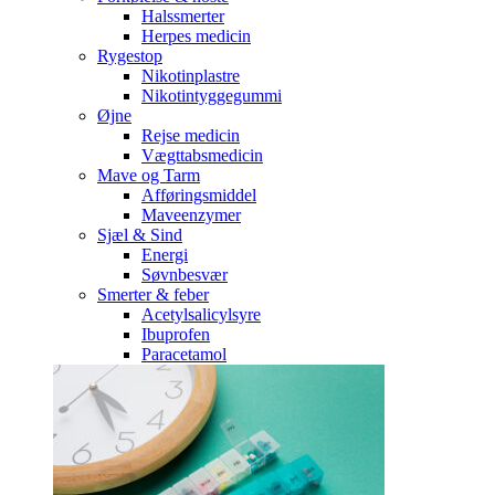
Halssmerter
Herpes medicin
Rygestop
Nikotinplastre
Nikotintyggegummi
Øjne
Rejse medicin
Vægttabsmedicin
Mave og Tarm
Afføringsmiddel
Maveenzymer
Sjæl & Sind
Energi
Søvnbesvær
Smerter & feber
Acetylsalicylsyre
Ibuprofen
Paracetamol