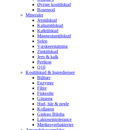
Øvrige kosttilskud
Rosenrod
Mineraler
Jerntilskud
Kaliumtilskud
Kalktilskud
Magnesiumtilskud
Selen
Væskeerstatning
Zinktilskud
Jern & kalk
Perikon
Q10
Kosttilskud & Ingredienser
Blåbær
Enzymer
Fibre
Fiskeolie
Ginseng
Hud, hår & negle
Kollagen
Ginkgo Biloba
Laktoseintolerance
Mælkesyrebakterier
Anvendelsesområder