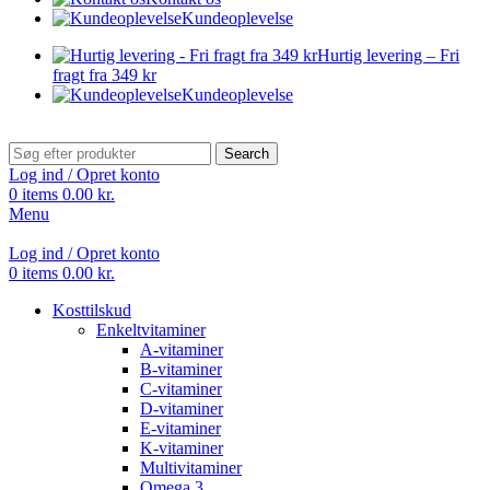
Kundeoplevelse
Hurtig levering – Fri
fragt fra 349 kr
Kundeoplevelse
Search
Log ind / Opret konto
0
items
0.00
kr.
Menu
Log ind / Opret konto
0
items
0.00
kr.
Kosttilskud
Enkeltvitaminer
A-vitaminer
B-vitaminer
C-vitaminer
D-vitaminer
E-vitaminer
K-vitaminer
Multivitaminer
Omega 3