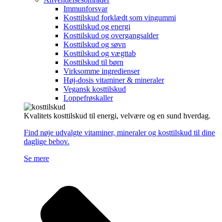
Immunforsvar
Kosttilskud forklædt som vingummi
Kosttilskud og energi
Kosttilskud og overgangsalder
Kosttilskud og søvn
Kosttilskud og vægttab
Kosttilskud til børn
Virksomme ingredienser
Høj-dosis vitaminer & mineraler
Vegansk kosttilskud
Loppefrøskaller
Kvalitets kosttilskud til energi, velvære og en sund hverdag.
Find nøje udvalgte vitaminer, mineraler og kosttilskud til dine
daglige behov.
Se mere