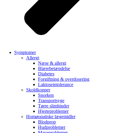
Symptomer
Allergi
Næse & allergi
Blærebetændelse
Diabetes
Forgiftning & overdosering
Laktoseintolerance
Skoldkopper
Snorken
Transportsyge
Tørre slimhinder
Hjerteproblemer
Homøopatiske lægemidler
Blodprop
Hudproblemer
Maveproblemer