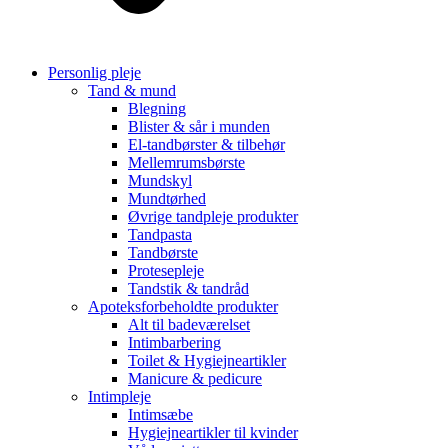
Personlig pleje
Tand & mund
Blegning
Blister & sår i munden
El-tandbørster & tilbehør
Mellemrumsbørste
Mundskyl
Mundtørhed
Øvrige tandpleje produkter
Tandpasta
Tandbørste
Protesepleje
Tandstik & tandråd
Apoteksforbeholdte produkter
Alt til badeværelset
Intimbarbering
Toilet & Hygiejneartikler
Manicure & pedicure
Intimpleje
Intimsæbe
Hygiejneartikler til kvinder