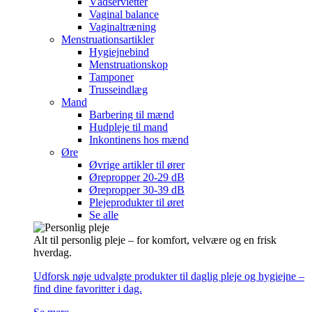
Vådservietter
Vaginal balance
Vaginaltræning
Menstruationsartikler
Hygiejnebind
Menstruationskop
Tamponer
Trusseindlæg
Mand
Barbering til mænd
Hudpleje til mand
Inkontinens hos mænd
Øre
Øvrige artikler til ører
Ørepropper 20-29 dB
Ørepropper 30-39 dB
Plejeprodukter til øret
Se alle
Alt til personlig pleje – for komfort, velvære og en frisk
hverdag.
Udforsk nøje udvalgte produkter til daglig pleje og hygiejne –
find dine favoritter i dag.