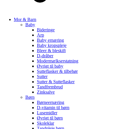
Mor & Barn
Baby
Bideringe
Arp
Baby ernæring
Baby kropspleje
Bleer & bleskift
D-dråber
Modermælkserstatning
Øvrigt til baby
Sutteflasker & tilbehør
Sutter
Sutter & Sutteflasker
Tandfrembrud
Zinksalve
Børn
Børneernæring
D-vitamin til børn
Lusemidler
Øvrigt til børn
Skoleklar
Tandpleje børn