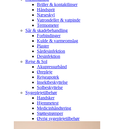
Briller & kontaktlinser
Håndsprit
Næseskyl
Vatrondeller & vatpinde
Termometer
Sår & skadebehandling
Forbindinger
Kulde & varmeomslag
Plaster
Sårdesinfektion
Desinfektion
Rejse & Sol
Akupressurbånd
Ørepleje
Rejseapotek
Insektbeskyttelse
Solbeskyttelse
Sygeplejetilbehør
Handsker
Hjemmetest
Medicinhåndtering
Støttestrømper
Øvrig sygeplejetilbehør