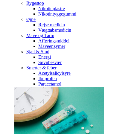
Rygestop
Nikotinplastre
Nikotintyggegummi
Øjne
Rejse medicin
Vægttabsmedicin
Mave og Tarm
Afføringsmiddel
Maveenzymer
Sjæl & Sind
Energi
Søvnbesvær
Smerter & feber
Acetylsalicylsyre
Ibuprofen
Paracetamol