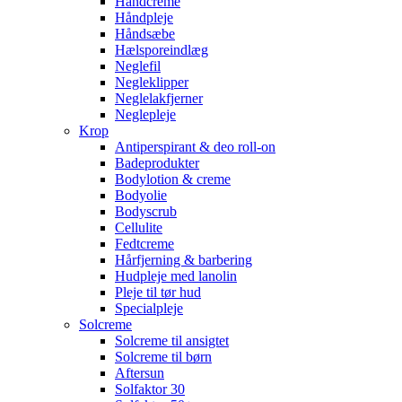
Håndcreme
Håndpleje
Håndsæbe
Hælsporeindlæg
Neglefil
Negleklipper
Neglelakfjerner
Neglepleje
Krop
Antiperspirant & deo roll-on
Badeprodukter
Bodylotion & creme
Bodyolie
Bodyscrub
Cellulite
Fedtcreme
Hårfjerning & barbering
Hudpleje med lanolin
Pleje til tør hud
Specialpleje
Solcreme
Solcreme til ansigtet
Solcreme til børn
Aftersun
Solfaktor 30