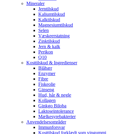
Mineraler
Jerntilskud
Kaliumtilskud
Kalktilskud
Magnesiumtilskud
Selen
Væskeerstatning
Zinktilskud
Jern & kalk
Perikon
Q10
Kosttilskud & Ingredienser
Blåbær
Enzymer
Fibre
Fiskeolie
Ginseng
Hud, hår & negle
Kollagen
Ginkgo Biloba
Laktoseintolerance
Mælkesyrebakterier
Anvendelsesområder
Immunforsvar
Kosttilskud forklædt som vingummi