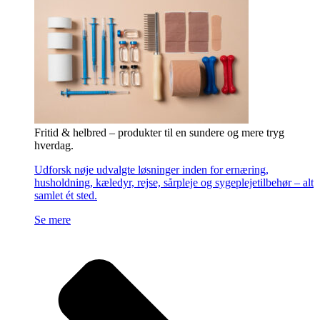
Fritid & helbred – produkter til en sundere og mere tryg
hverdag.
Udforsk nøje udvalgte løsninger inden for ernæring,
husholdning, kæledyr, rejse, sårpleje og sygeplejetilbehør – alt
samlet ét sted.
Se mere