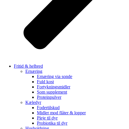
Fritid & helbred
Ernæring
Ernæring via sonde
Fuld kost
Fortykningsmidler
Som supplement
Proteinpulver
Kæledyr
Fodertilskud
Midler mod flåter & lopper
Pleje til dyr
Probiotika til dyr
Husholdning