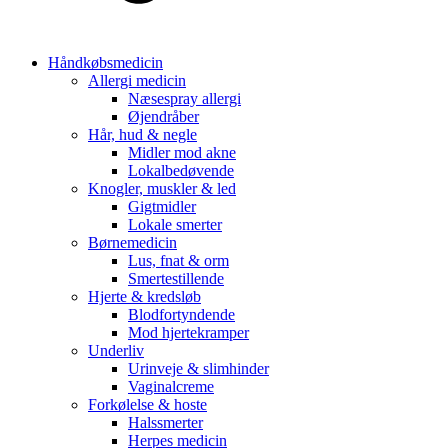
Håndkøbsmedicin
Allergi medicin
Næsespray allergi
Øjendråber
Hår, hud & negle
Midler mod akne
Lokalbedøvende
Knogler, muskler & led
Gigtmidler
Lokale smerter
Børnemedicin
Lus, fnat & orm
Smertestillende
Hjerte & kredsløb
Blodfortyndende
Mod hjertekramper
Underliv
Urinveje & slimhinder
Vaginalcreme
Forkølelse & hoste
Halssmerter
Herpes medicin