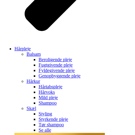
Hårpleje
Balsam
Beroligende pleje
Fugtgivende pleje
Fyldegivende pleje
Genopbyggende pleje
Hårkur
Hårtabspleje
Hårvoks
Mild pleje
Shampoo
Skæl
Styling
Styrkende pleje
Tør shampoo
Se alle