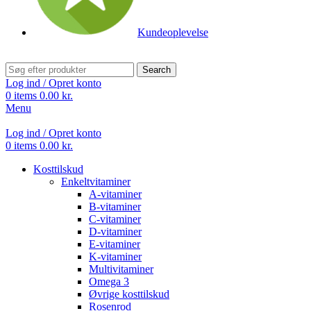
Kundeoplevelse
Search
Log ind / Opret konto
0
items
0.00
kr.
Menu
Log ind / Opret konto
0
items
0.00
kr.
Kosttilskud
Enkeltvitaminer
A-vitaminer
B-vitaminer
C-vitaminer
D-vitaminer
E-vitaminer
K-vitaminer
Multivitaminer
Omega 3
Øvrige kosttilskud
Rosenrod