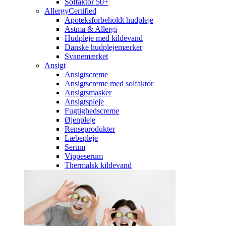
Solfaktor 50+
AllergyCertified
Apoteksforbeholdt hudpleje
Astma & Allergi
Hudpleje med kildevand
Danske hudplejemærker
Svanemærket
Ansigt
Ansigtscreme
Ansigtscreme med solfaktor
Ansigtsmasker
Ansigtspleje
Fugtighedscreme
Øjenpleje
Renseprodukter
Læbepleje
Serum
Vippeserum
Thermalsk kildevand