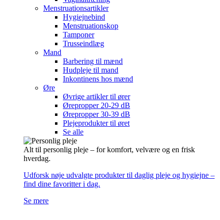
Menstruationsartikler
Hygiejnebind
Menstruationskop
Tamponer
Trusseindlæg
Mand
Barbering til mænd
Hudpleje til mand
Inkontinens hos mænd
Øre
Øvrige artikler til ører
Ørepropper 20-29 dB
Ørepropper 30-39 dB
Plejeprodukter til øret
Se alle
Alt til personlig pleje – for komfort, velvære og en frisk
hverdag.
Udforsk nøje udvalgte produkter til daglig pleje og hygiejne –
find dine favoritter i dag.
Se mere