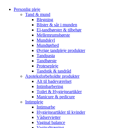
Personlig pleje
Tand & mund
Blegning
Blister & sår i munden
El-tandbørster & tilbehør
Mellemrumsbørste
Mundskyl
Mundtørhed
Øvrige tandpleje produkter
Tandpasta
Tandbørste
Protesepleje
Tandstik & tandråd
Apoteksforbeholdte produkter
Alt til badeværelset
Intimbarbering
Toilet & Hygiejneartikler
Manicure & pedicure
Intimpleje
Intimsæbe
Hygiejneartikler til kvinder
Vådservietter
Vaginal balance
Vaginaltræning