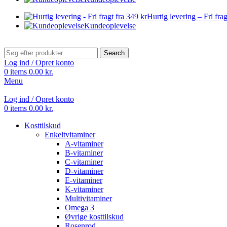
Hurtig levering – Fri frag
Kundeoplevelse
Search
Log ind / Opret konto
0
items
0.00
kr.
Menu
Log ind / Opret konto
0
items
0.00
kr.
Kosttilskud
Enkeltvitaminer
A-vitaminer
B-vitaminer
C-vitaminer
D-vitaminer
E-vitaminer
K-vitaminer
Multivitaminer
Omega 3
Øvrige kosttilskud
Rosenrod