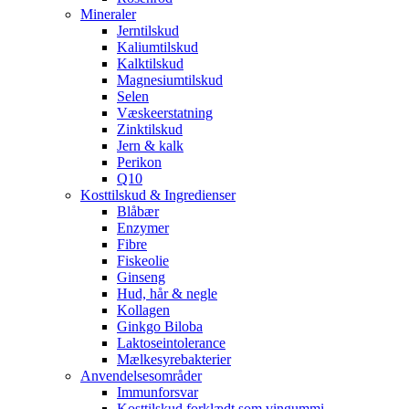
Mineraler
Jerntilskud
Kaliumtilskud
Kalktilskud
Magnesiumtilskud
Selen
Væskeerstatning
Zinktilskud
Jern & kalk
Perikon
Q10
Kosttilskud & Ingredienser
Blåbær
Enzymer
Fibre
Fiskeolie
Ginseng
Hud, hår & negle
Kollagen
Ginkgo Biloba
Laktoseintolerance
Mælkesyrebakterier
Anvendelsesområder
Immunforsvar
Kosttilskud forklædt som vingummi